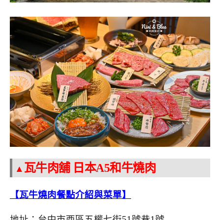
瓦牛肉舖 日本A5和牛燒肉
▲
【瓦牛燒肉餐點介紹與菜單】
地址：台中市西區五權七街51號巷1號