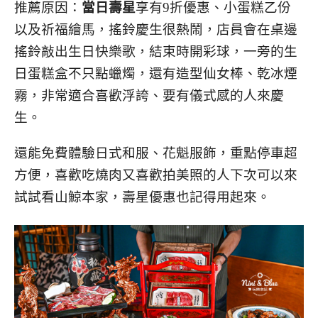
推薦原因：
當日壽星
享有9折優惠、小蛋糕乙份
以及祈福繪馬，搖鈴慶生很熱鬧，店員會在桌邊
搖鈴敲出生日快樂歌，結束時開彩球，一旁的生
日蛋糕盒不只點蠟燭，還有造型仙女棒、乾冰煙
霧，非常適合喜歡浮誇、要有儀式感的人來慶
生。
還能免費體驗日式和服、花魁服飾，重點停車超
方便，喜歡吃燒肉又喜歡拍美照的人下次可以來
試試看山鯨本家，壽星優惠也記得用起來。