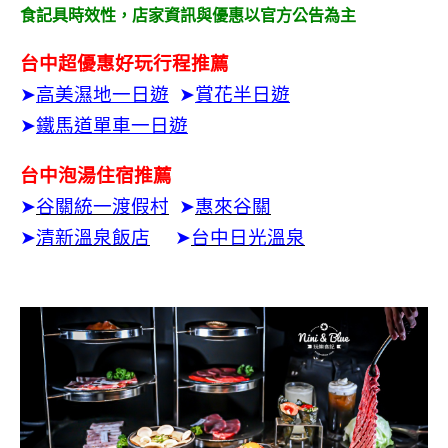
食記具時效性，
店家資訊與優惠以官方公告為主
台中超優惠好玩行程推薦
➤
高美濕地一日遊
➤
賞花半日遊
➤
鐵馬道單車一日遊
台中泡湯住宿推薦
➤
谷關統一渡假村
➤
惠來谷關
➤
清新溫泉飯店
➤
台中日光溫泉