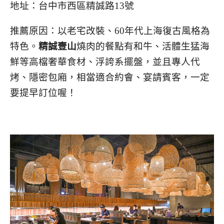
地址：台中市西區精誠路13號
推薦原因：以老宅改裝、60年代上海復古風格為
特色。
精誠壹山
燒肉的餐點有和牛、活體生猛海
鮮等高檔奢華食材、浮誇系擺盤，並且專人代
烤、隱密包廂，相當適合約會、宴請賓客，一定
要提早訂位喔！