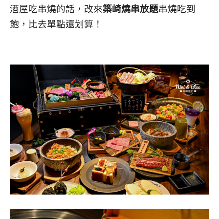
酒屋吃串燒的話，改來
築崎燒串放題
串燒吃到
飽，比去單點還划算！