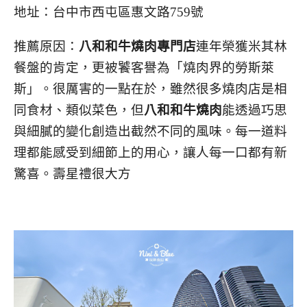
地址：台中市西屯區惠文路759號
推薦原因：
八和和牛燒肉專門店
連年榮獲米其林
餐盤的肯定，更被饕客譽為「燒肉界的勞斯萊
斯」。很厲害的一點在於，雖然很多燒肉店是相
同食材、類似菜色，但
八和和牛燒肉
能透過巧思
與細膩的變化創造出截然不同的風味。每一道料
理都能感受到細節上的用心，讓人每一口都有新
驚喜。壽星禮很大方