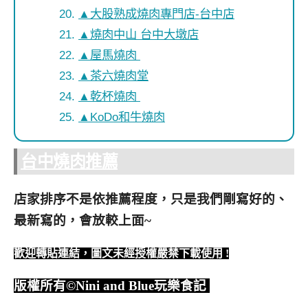
▲大股熟成燒肉專門店-台中店
▲燒肉中山 台中大墩店
▲屋馬燒肉
▲茶六燒肉堂
▲乾杯燒肉
▲KoDo和牛燒肉
台中燒肉推薦
店家排序不是依推薦程度，只是我們剛寫好的、
最新寫的，會放較上面~
歡迎轉貼連結，圖文未經授權嚴禁下載使用
!
版權所有
©Nini and Blue
玩樂食記