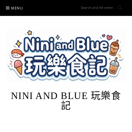
Skip
MENU
to
content
NINI AND BLUE 玩樂食
記