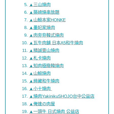
▲三山燒肉
▲築崎燒串放題
▲山鯨本家HONKE
▲墨妃家燒肉
▲肉夯夯韓式燒肉
▲瓦牛肉舖 日本A5和牛燒肉
▲精誠壹山燒肉
▲札卡燒肉
▲知肉極緻韓燒肉
▲山鯨燒肉
▲締藏和牛燒肉
▲小十燒肉
▲燒肉YakinikuSHOJO台中公益店
▲俺達の肉屋
▲一頭牛 日式燒肉 公益店