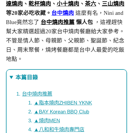
達燒肉
、
乾杯燒肉
、
小十燒肉
、
茶六
、
三山燒肉
等20家必吃收藏。
台中燒肉
這麼有名，Nini and
Blue竟然忘了
台中燒肉推薦
懶人包
，這裡趕快
幫大家精選超過20家台中燒肉餐廳給大家參考。
不管是情人節、母親節、父親節、聖誕節、紀念
日、周末聚餐，燒烤餐廳都是台中人最愛的吃飯
地點。
本篇目錄
台中燒肉推薦
▲脂本燒肉ZHIBEN YKNK
▲BAY Korean BBQ Club
▲燒肉MEN
▲八和和牛燒肉專門店