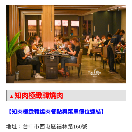
知肉極緻韓燒肉
▲
【知肉極緻韓燒肉餐點與菜單價位連結】
地址：台中市西屯區福林路160號