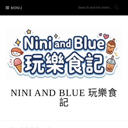
Skip
MENU
to
content
NINI AND BLUE 玩樂食
記