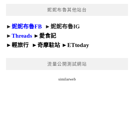
妮妮布魯其他站台
►
妮妮布魯FB
►
妮妮布魯IG
►
Threads
►
愛食記
►
輕旅行
►
奇摩駐站
►
ETtoday
流量公開測試網站
similarweb