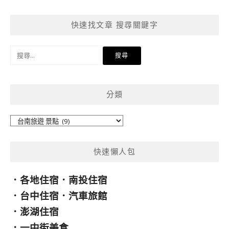
快速找文章 搜尋關鍵字
搜
尋
關
鍵
分類
字:
分
類
快速懶人包
．
各地住宿
．
南投住宿
．
台中住宿
．
汽車旅館
．
澎湖住宿
．
一中街美食