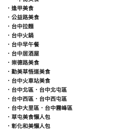
．
逢甲美食
．
公益路美食
．
台中拉麵
．
台中火鍋
．
台中早午餐
．
台中居酒屋
．
崇德路美食
．
勤美草悟道美食
．
台中火車站美食
．
台中北區
．
台中北屯區
．
台中西區
．
台中西屯區
．
台中大里區
．
台中霧峰區
．
草屯美食懶人包
．
彰化和美懶人包