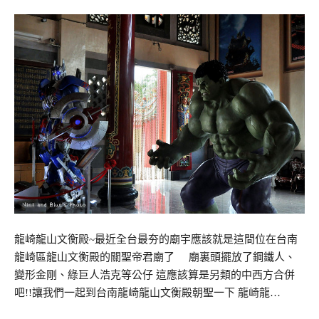
龍崎龍山文衡殿~最近全台最夯的廟宇應該就是這間位在台南
龍崎區龍山文衡殿的關聖帝君廟了 廟裏頭擺放了鋼鐵人、
變形金剛、綠巨人浩克等公仔 這應該算是另類的中西方合併
吧!!讓我們一起到台南龍崎龍山文衡殿朝聖一下 龍崎龍…