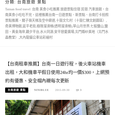
分類:
台南旅遊 景點
Tainan food travel 台南 美食小吃推薦 旅遊景點住宿 民宿 汽車旅館，台
南美食小吃吃不完，這裡推薦台南一日遊景點、新景點、台南打卡拍照
景點推薦，關子嶺天梯及空中廊道,十鼓文化村（十鼓仁糖文創園區）,
奇美博物館,延平老街,極限溜滑梯(透明溜滑梯),草山月世界,七股鹽山,鹽
田，黃金海岸,觀夕平台,水火同源,安平戀愛廣場,北門婚紗美地（北門水
晶教堂）,大內龍貓公車站彩繪村
【台南租車推薦】台南一日遊行程，後火車站機車
出租，大和機車平假日使用24hr均一價$300，上網預
約有優惠、安全帽內襯每次更新
台南旅遊 景點
NINIBLUE
2015-09-30
3