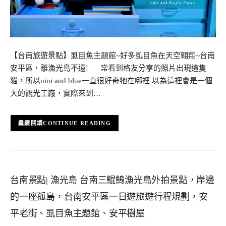
【台南旅遊景點】虱目魚主題館~好多虱目魚在天空翱翔~台南
安平區，離漁光島不遠! 常看到格友分享的照片出現這隻
貓，所以nini and blue一直很好奇牠在哪裡 以為這裡會是一個
大的觀光工廠，實際來到…
CONTINUE READING
台南景點| 漁光島 台南三鯤鯓漁光島外拍景點，岸邊
的一座孤島，台南安平區一日遊旅遊行程規劃，安
平老街、虱目魚主題館、安平樹屋