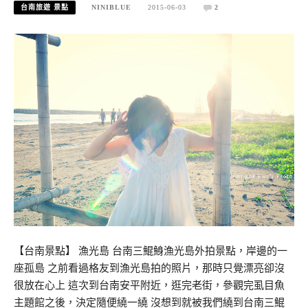
台南旅遊 景點
NINIBLUE
2015-06-03
2
【台南景點】 漁光島 台南三鯤鯓漁光島外拍景點，岸邊的一
座孤島 之前看過格友到漁光島拍的照片，那時只覺漂亮卻沒
很放在心上 這次到台南安平附近，逛完老街，參觀完虱目魚
主題館之後，決定隨便繞一繞 沒想到就被我們繞到台南三鯤