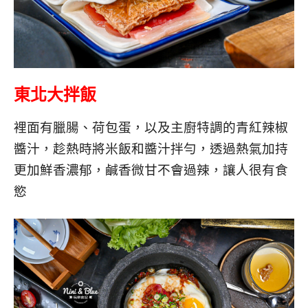
東北大拌飯
裡面有臘腸、荷包蛋，以及主廚特調的青紅辣椒
醬汁，趁熱時將米飯和醬汁拌勻，透過熱氣加持
更加鮮香濃郁，鹹香微甘不會過辣，讓人很有食
慾