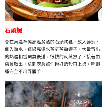
石頭蝦
會在桌邊準備高溫炙熱的石頭陶甕，放入鮮蝦、
倒入熱水，透過高溫水蒸氣蒸熟蝦子，大量冒出
的熱煙相當霸氣豪邁，很快的就蒸熟了，接著由
店員取出，拿到廚房幫你撥好蝦殼再上桌，吃蝦
蝦完全不用弄髒手。