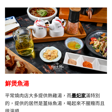
鮮煲魚湯
平常燒肉店大多提供熱雞湯，而
墨妃家
滿特別
的，提供的居然是薑絲魚湯，喝起來不腥羶而且
很溫順