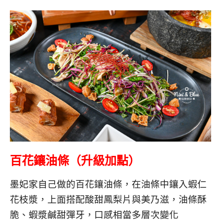
百花鑲油條（升級加點）
墨妃家自己做的百花鑲油條，在油條中鑲入蝦仁
花枝漿，上面搭配酸甜鳳梨片與美乃滋，油條酥
脆、蝦漿鹹甜彈牙，口感相當多層次變化