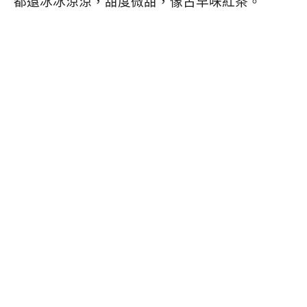
都還冰冰涼涼，甜度微甜，像古早味紅茶。