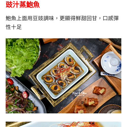
豉汁蒸鮑魚
鮑魚上面用豆豉調味，更顯得鮮甜回甘，口感彈
性十足