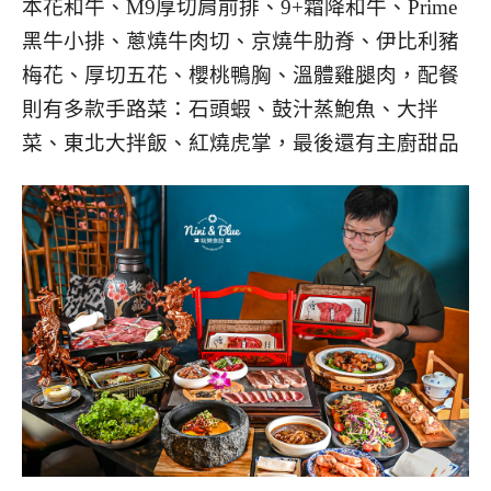
本花和牛、M9厚切肩前排、9+霜降和牛、Prime
黑牛小排、蔥燒牛肉切、京燒牛肋脊、伊比利豬
梅花、厚切五花、櫻桃鴨胸、溫體雞腿肉，配餐
則有多款手路菜：石頭蝦、鼓汁蒸鮑魚、大拌
菜、東北大拌飯、紅燒虎掌，最後還有主廚甜品