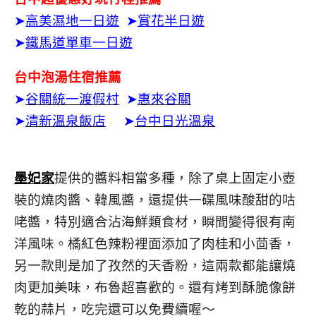
➤
高美濕地一日遊
➤
賞花半日遊
➤
鐵馬道單車一日遊
台中泡湯住宿推薦
➤
谷關統一渡假村
➤
惠來谷關
➤
清新溫泉飯店
➤
台中日光溫泉
墨妃家
提供的醬料相當多種，除了桌上固定小壺
裝的燒肉醬、韓風醬，還提供一碟風味酸甜的咕
咾醬，特別適合沾海鮮類食材，瞬間變得很有南
洋風味。橘紅色辣粉裡面添加了肉桂和小茴香，
另一款則是加了孜然的天香粉，這兩款都能讓燒
肉更加美味，布魯超喜歡的。還有烤到酥脆像餅
乾的蒜片，吃完還可以免費續喔～