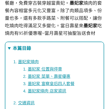
餐廳，免費穿古裝穿越當貴妃。
墨妃家
燒肉的套
餐內容相當多元化又豐富，除了肉類品項多、份
量也多，還有多款手路菜、附餐可以搭配，讓你
吃燒肉吃得滿足又多變化。當日壽星來
墨妃家
吃
燒肉有95折優惠喔~當月壽星可抽聖旨送食材
本篇目錄
墨妃家燒肉
墨妃家 位置與停車
墨妃家 菜單、壽星優惠
墨妃家 富察皇后四人套餐
墨妃家燒肉 店家資訊
交通資訊