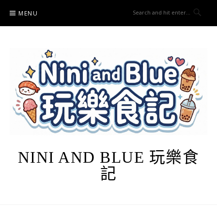
Skip
MENU
to
content
NINI AND BLUE 玩樂食
記