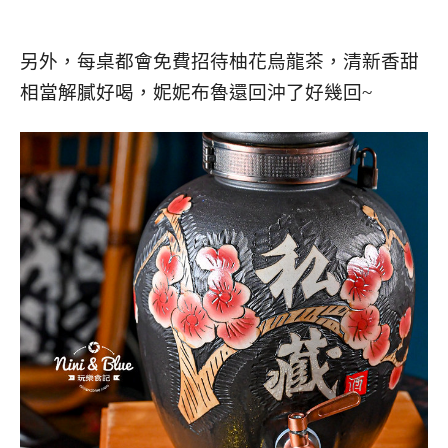
另外，每桌都會免費招待柚花烏龍茶，清新香甜
相當解膩好喝，妮妮布魯還回沖了好幾回~