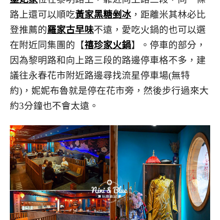
路上還可以順吃
黃家黑糖剉冰
，距離米其林必比
登推薦的
羅家古早味
不遠，愛吃火鍋的也可以選
在附近同集團的【
禧珍家火鍋
】。停車的部分，
因為黎明路和向上路三段的路邊停車格不多，建
議往永春花市附近路邊尋找流星停車場(無特
約)，妮妮布魯就是停在花市旁，然後步行過來大
約3分鐘也不會太遠。