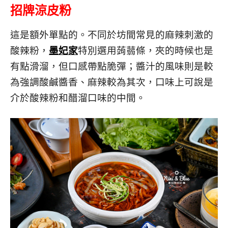
招牌涼皮粉
這是額外單點的。不同於坊間常見的麻辣刺激的
酸辣粉，
墨妃家
特別選用蒟蒻條，夾的時候也是
有點滑溜，但口感帶點脆彈；醬汁的風味則是較
為強調酸鹹醬香、麻辣較為其次，口味上可說是
介於酸辣粉和醋溜口味的中間。