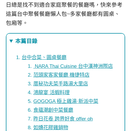
日總是找不到適合家庭聚餐的餐廳嗎，快來參考
這篇台中聚餐餐廳懶人包~多家餐廳都有圓桌、
包廂等。
本篇目錄
台中合菜、圓桌餐廳
NARA Thai Cuisine 台中漢神洲際店
范頭家客家餐廳 機捷特店
厝秘功夫菜手路湯大里店
鴻龍宴 活蝦料理
GOGOGA 極上雞湯·新派中菜
食蘊潮創中菜餐廳
昨日花卷 跨界好食 offer oh
如嬌花膠雞鍋物