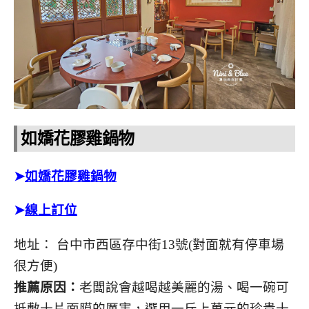
如嬌花膠雞鍋物
➤
如嬌花膠雞鍋物
➤
線上訂位
地址： 台中市西區存中街13號(對面就有停車場
很方便)
推薦原因：
老闆說會越喝越美麗的湯、喝一碗可
抵敷十片面膜的厲害，選用一斤上萬元的珍貴十