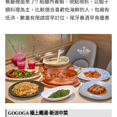
餐廳裡面來了!! 船艙內養蝦、現點現抓，以蝦子
類料理為主，比較適合喜歡吃海鮮的人。包廂有
低消、數量有限請提早訂位。尾牙春酒早鳥優惠
GOGOGA 極上雞湯
·
新派中菜