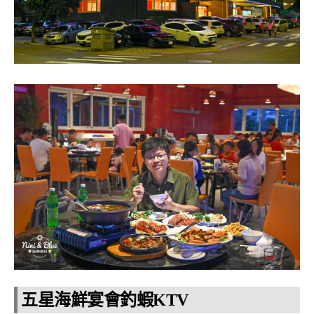
五星海鮮宴會釣蝦KTV