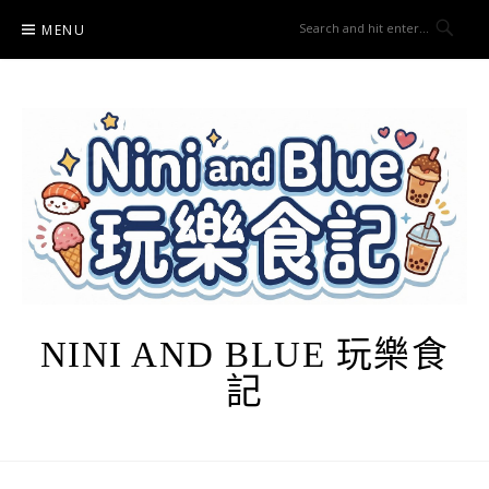
Skip
MENU
to
content
NINI AND BLUE 玩樂食
記