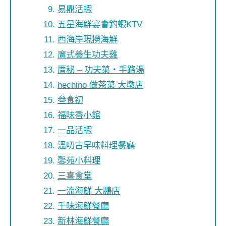
易鼎活蝦
五星海鮮宴會釣蝦KTV
西海岸現撈海鮮
廣式養生功夫雞
厝秘 – 功夫菜‧手路湯
hechino 做茶菜 大墩店
叁食初
福味香小館
一品活蝦
溫叨古早味料理餐廳
馨苑小料理
三喜食堂
一流海鮮 大鵬店
千味海鮮餐廳
新林海鮮餐廳