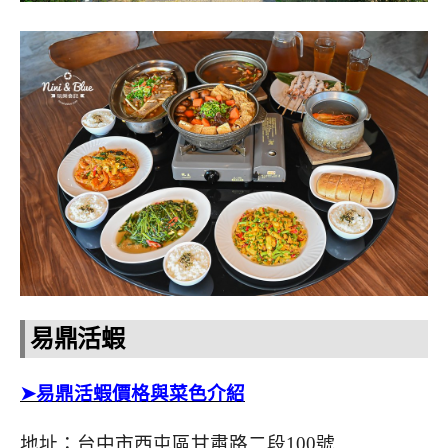
易鼎活蝦
➤易鼎活蝦價格與菜色介紹
地址：台中市西屯區甘肅路二段100號