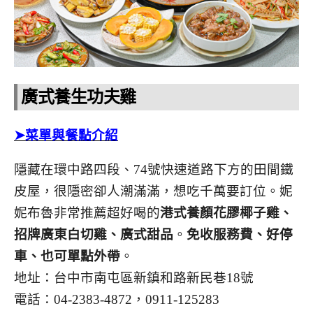
廣式養生功夫雞
➤菜單與餐點介紹
隱藏在環中路四段、74號快速道路下方的田間鐵
皮屋，很隱密卻人潮滿滿，想吃千萬要訂位。妮
妮布魯非常推薦超好喝的
港式養顏花膠椰子雞、
招牌廣東白切雞、廣式甜品
。
免收服務費、好停
車、也可單點外帶
。
地址：台中市南屯區新鎮和路新民巷18號
電話：04-2383-4872，0911-125283