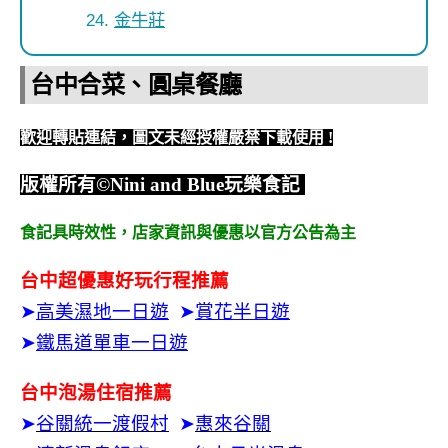
金牛莊
台中合菜、圓桌餐廳
歡迎轉貼連結，圖文未經授權嚴禁下載使用
!
版權所有
©Nini and Blue
玩樂食記
食記具時效性，
店家資訊與優惠以官方公告為主
台中超優惠好玩行程推薦
➤
高美濕地一日遊
➤
賞花半日遊
➤
鐵馬道單車一日遊
台中泡湯住宿推薦
➤
谷關統一渡假村
➤
惠來谷關