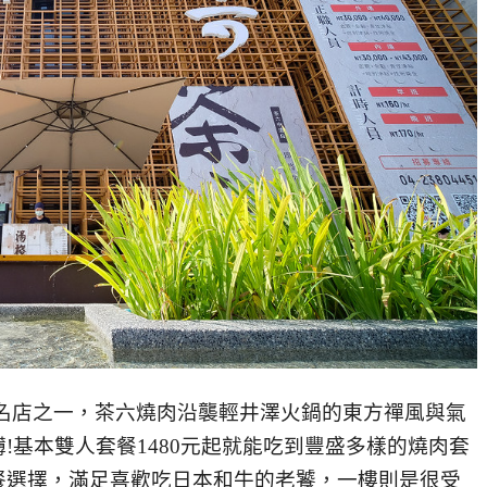
名店之一，茶六燒肉沿襲輕井澤火鍋的東方禪風與氣
!基本雙人套餐1480元起就能吃到豐盛多樣的燒肉套
餐選擇，滿足喜歡吃日本和牛的老饕，一樓則是很受