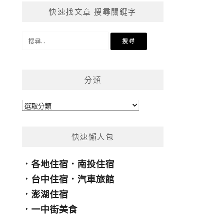
快速找文章 搜尋關鍵字
搜
尋
關
鍵
分類
字:
分
類
快速懶人包
．
各地住宿
．
南投住宿
．
台中住宿
．
汽車旅館
．
澎湖住宿
．
一中街美食