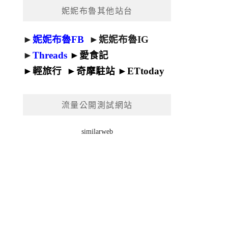
妮妮布魯其他站台
►
妮妮布魯FB
►
妮妮布魯IG
►
Threads
►
愛食記
►
輕旅行
►
奇摩駐站
►
ETtoday
流量公開測試網站
similarweb