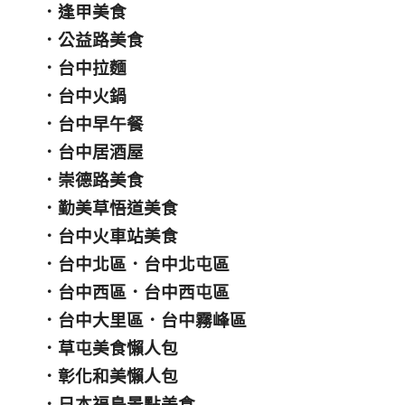
．
逢甲美食
．
公益路美食
．
台中拉麵
．
台中火鍋
．
台中早午餐
．
台中居酒屋
．
崇德路美食
．
勤美草悟道美食
．
台中火車站美食
．
台中北區
．
台中北屯區
．
台中西區
．
台中西屯區
．
台中大里區
．
台中霧峰區
．
草屯美食懶人包
．
彰化和美懶人包
．
日本福島景點美食