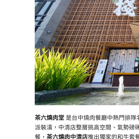
茶六燒肉堂
是台中燒肉餐廳中熱門排隊
派裝潢，中清店整層挑高空間、氣勢磅礡
餐，
茶六燒肉中清店
推出獨家的和牛套