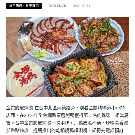
台中燒烤。台中燒肉
NINIBLUE
2024-07-31
金饌脆皮烤鴨 在台中北區崇德路旁，別看金饌烤鴨這小小的
店面，在2016年全台網路票選烤鴨獲得第二名的殊榮，相當厲
害。台中金饌脆皮烤鴨一鴨兩吃，片鴨皮脆不柴，炒鴨醬香濃
郁帶點辣度，近期推出的乾鍋燒鴨超涮嘴，記得先電話預訂，