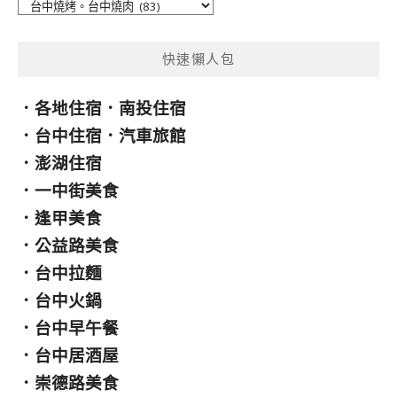
分
類
快速懶人包
．
各地住宿
．
南投住宿
．
台中住宿
．
汽車旅館
．
澎湖住宿
．
一中街美食
．
逢甲美食
．
公益路美食
．
台中拉麵
．
台中火鍋
．
台中早午餐
．
台中居酒屋
．
崇德路美食