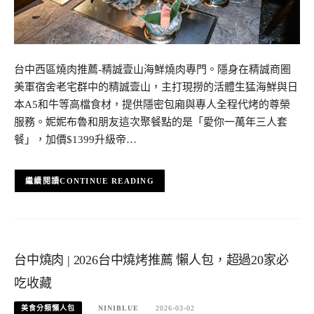
台中西區燒肉推薦-精誠壹山海鮮燒肉專門。隱身在精誠商圈
美軍宿舍老宅群中的精誠壹山，主打現撈的活體生猛海鮮與日
本A5和牛等高檔食材，提供隱密包廂與專人全程代烤的尊榮
服務。妮妮布魯和朋友這次聚餐點的是「愛你一萬年三人套
餐」，加價$1399升級帝…
CONTINUE READING
台中燒肉 | 2026台中燒烤推薦 懶人包，超過20家必
吃收藏
美食分類懶人包
NINIBLUE
2026-03-02