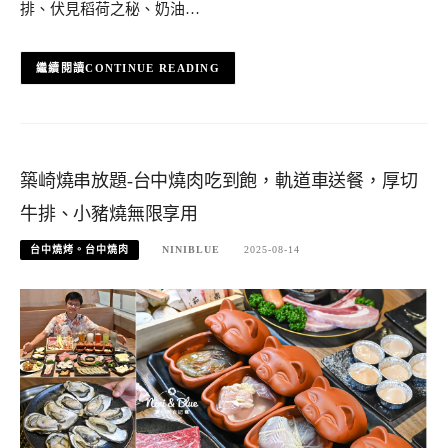
排、伏見稻荷之秘、奶油…
CONTINUE READING
築崎燒串放題-台中燒肉吃到飽，軌道車送餐，厚切
牛排、小豬燒無限享用
台中燒烤。台中燒肉
NINIBLUE
2025-08-14