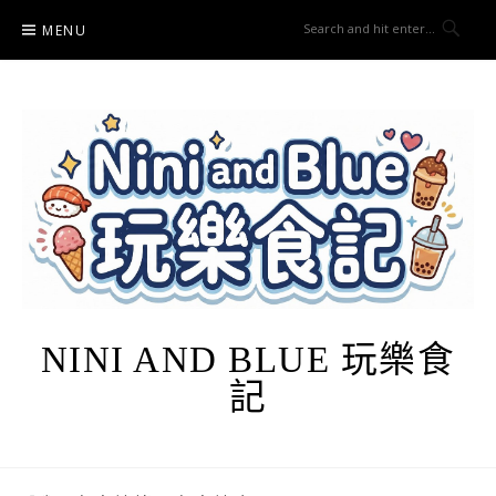
Skip
MENU
to
content
NINI AND BLUE 玩樂食
記