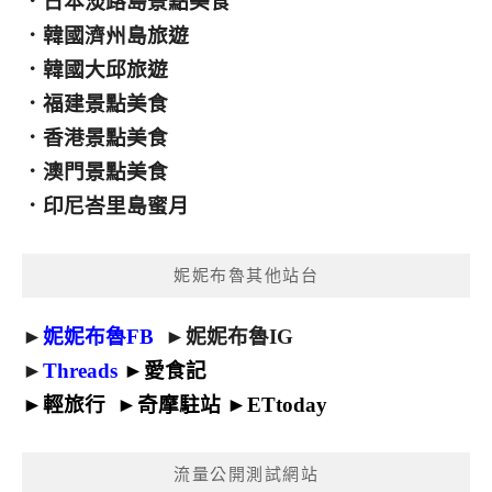
．
日本淡路島景點美食
．
韓國濟州島旅遊
．
韓國大邱旅遊
．
福建景點美食
．
香港景點美食
．
澳門景點美食
．
印尼峇里島蜜月
妮妮布魯其他站台
►
妮妮布魯FB
►
妮妮布魯IG
►
Threads
►
愛食記
►
輕旅行
►
奇摩駐站
►
ETtoday
流量公開測試網站