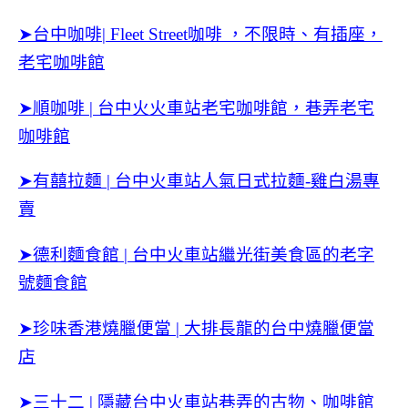
➤台中咖啡| Fleet Street咖啡 ，不限時、有插座，
老宅咖啡館
➤順咖啡 | 台中火火車站老宅咖啡館，巷弄老宅
咖啡館
➤有囍拉麵 | 台中火車站人氣日式拉麵-雞白湯專
賣
➤德利麵食館 | 台中火車站繼光街美食區的老字
號麵食館
➤珍味香港燒臘便當 | 大排長龍的台中燒臘便當
店
➤三十二 | 隱藏台中火車站巷弄的古物、咖啡館