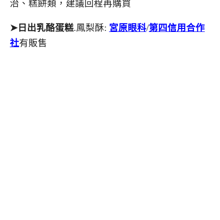
治、糕餅類，建議回程再購買
➤日出乳酪蛋糕
.鳳梨酥:
宮原眼科
/
第四信用合作
社
有販售