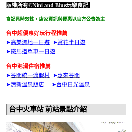
版權所有
©Nini and Blue
玩樂食記
食記具時效性，
店家資訊與優惠以官方公告為主
台中超優惠好玩行程推薦
➤
高美濕地一日遊
➤
賞花半日遊
➤
鐵馬道單車一日遊
台中泡湯住宿推薦
➤
谷關統一渡假村
➤
惠來谷關
➤
清新溫泉飯店
➤
台中日光溫泉
台中火車站 前站景點介紹