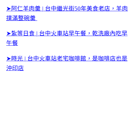
➤阿仁羊肉羹 | 台中繼光街50年美食老店，羊肉
撲滿整碗羹
➤紮等日食 | 台中火車站早午餐，乾洗廠內吃早
午餐
➤時光 | 台中火車站老宅咖啡館，是咖啡店也是
沖印店