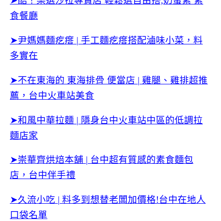
➤酷！樂選沙拉專賣店
輕鬆選自由搭,奶蛋素 素
食餐廳
➤尹媽媽麵疙瘩 | 手工麵疙瘩搭配滷味小菜，料
多實在
➤不在東海的 東海排骨 便當店 | 雞腿、雞排超推
薦，台中火車站美食
➤和風中華拉麵 | 隱身台中火車站中區的低調拉
麵店家
➤崇華齊烘焙本舖 | 台中超有質感的素食麵包
店，台中伴手禮
➤久流小吃 | 料多到想替老闆加價格!台中在地人
口袋名單