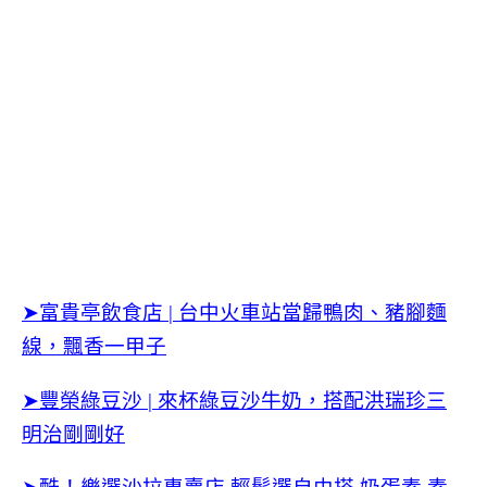
➤富貴亭飲食店 | 台中火車站當歸鴨肉、豬腳麵
線，飄香一甲子
➤豐榮綠豆沙 | 來杯綠豆沙牛奶，搭配洪瑞珍三
明治剛剛好