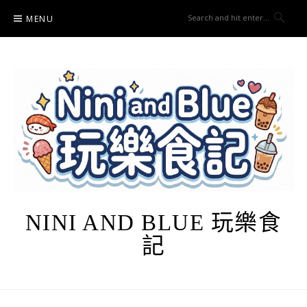
Skip
MENU
to
content
NINI AND BLUE 玩樂食
記