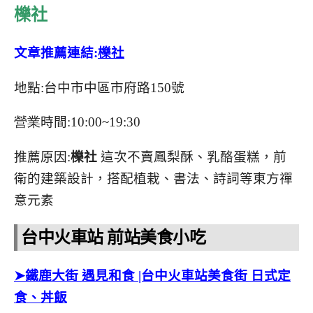
櫟社
文章推薦連結:
櫟社
地點:台中市中區市府路150號
營業
時間
:10:00~19:30
推薦原因:
櫟社
這次不賣鳳梨酥、乳酪蛋糕，前
衛的建築設計，搭配植栽、書法、詩詞等東方禪
意元素
台中火車站 前站美食小吃
➤鐵鹿大街 遇見和食 |台中火車站美食街 日式定
食、丼飯