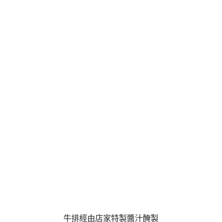
牛排經由店家特製醬汁醃製