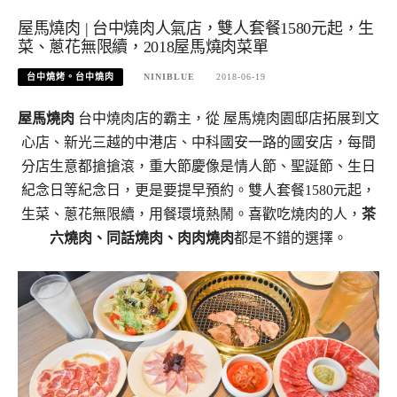
屋馬燒肉 | 台中燒肉人氣店，雙人套餐1580元起，生
菜、蔥花無限續，2018屋馬燒肉菜單
台中燒烤。台中燒肉
NINIBLUE
2018-06-19
屋馬燒肉
台中燒肉店的霸主，從
屋馬燒肉園邸店拓展到文
心店、新光三越的中港店、中科國安一路的國安店，每間
分店生意都搶搶滾，重大節慶像是情人節、聖誕節、生日
紀念日等紀念日，更是要提早預約。雙人套餐1580元起，
生菜、蔥花無限續，用餐環境熱鬧。喜歡吃燒肉的人，
茶
六燒肉、同話燒肉、肉肉燒肉
都是不錯的選擇。