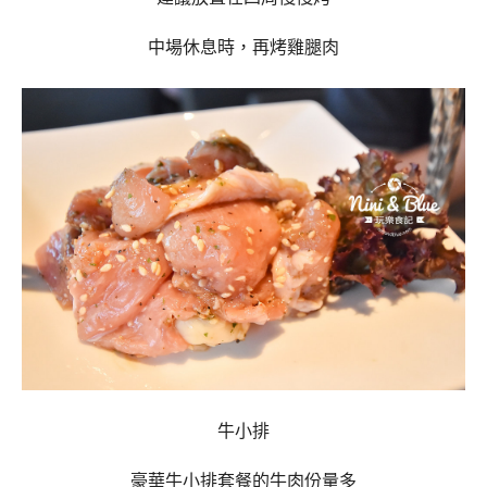
中場休息時，再烤
雞腿肉
牛小排
豪華牛小排套餐的牛肉份量多