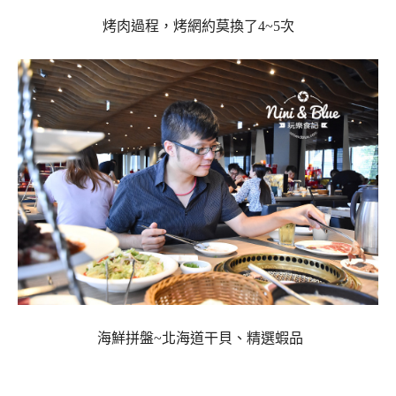
烤肉過程，
烤網約莫換了4~5次
海鮮拼盤~
北海道干貝、精選蝦品