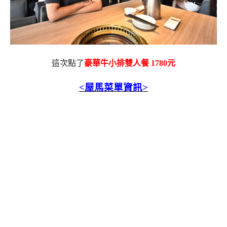
這次點了
豪華牛小排雙人餐 1780元
<屋馬菜單資訊>