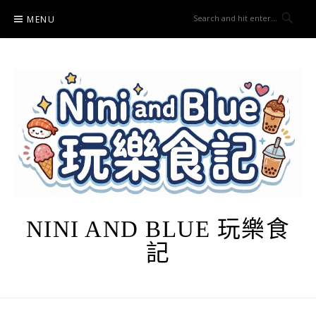
Skip
MENU
to
content
NINI AND BLUE 玩樂食
記