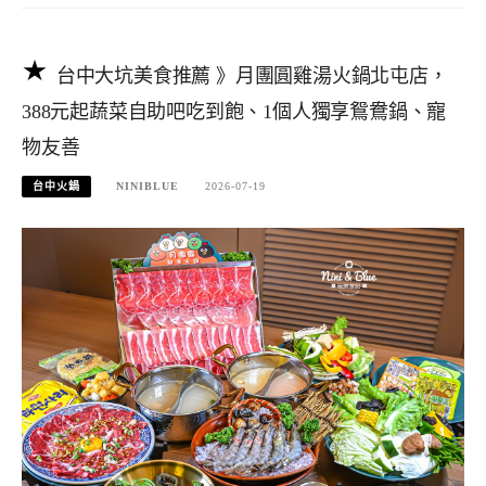
台中大坑美食推薦 》月團圓雞湯火鍋北屯店，
388元起蔬菜自助吧吃到飽、1個人獨享鴛鴦鍋、寵
物友善
台中火鍋
NINIBLUE
2026-07-19