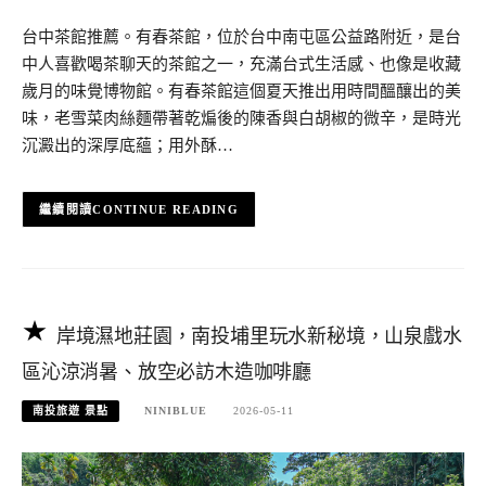
台中茶館推薦。有春茶館，位於台中南屯區公益路附近，是台
中人喜歡喝茶聊天的茶館之一，充滿台式生活感、也像是收藏
歲月的味覺博物館。有春茶館這個夏天推出用時間醞釀出的美
味，老雪菜肉絲麵帶著乾煸後的陳香與白胡椒的微辛，是時光
沉澱出的深厚底蘊；用外酥…
CONTINUE READING
岸境濕地莊園，南投埔里玩水新秘境，山泉戲水
區沁涼消暑、放空必訪木造咖啡廳
南投旅遊 景點
NINIBLUE
2026-05-11