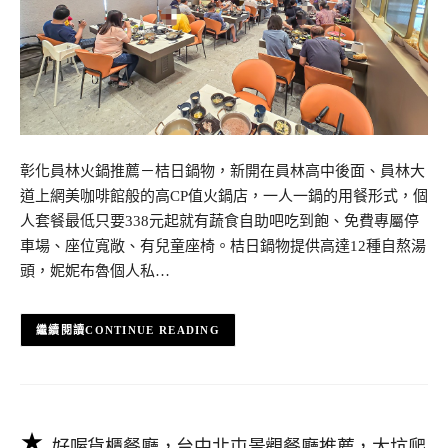
彰化員林火鍋推薦－桔日鍋物，新開在員林高中後面、員林大
道上網美咖啡館般的高CP值火鍋店，一人一鍋的用餐形式，個
人套餐最低只要338元起就有蔬食自助吧吃到飽、免費專屬停
車場、座位寬敞、有兒童座椅。桔日鍋物提供高達12種自熬湯
頭，妮妮布魯個人私…
CONTINUE READING
好喔貨櫃餐廳，台中北屯景觀餐廳推薦，大坑爬