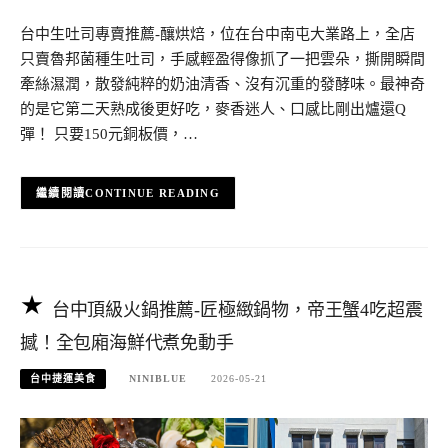
台中生吐司專賣推薦-釀烘焙，位在台中南屯大業路上，全店
只賣魯邦菌種生吐司，手感輕盈得像抓了一把雲朵，撕開瞬間
牽絲濕潤，散發純粹的奶油清香、沒有沉重的發酵味。最神奇
的是它第二天熟成後更好吃，麥香迷人、口感比剛出爐還Q
彈！ 只要150元銅板價，…
CONTINUE READING
台中頂級火鍋推薦-匠極緻鍋物，帝王蟹4吃超震
撼！全包廂海鮮代煮免動手
台中捷運美食
NINIBLUE
2026-05-21