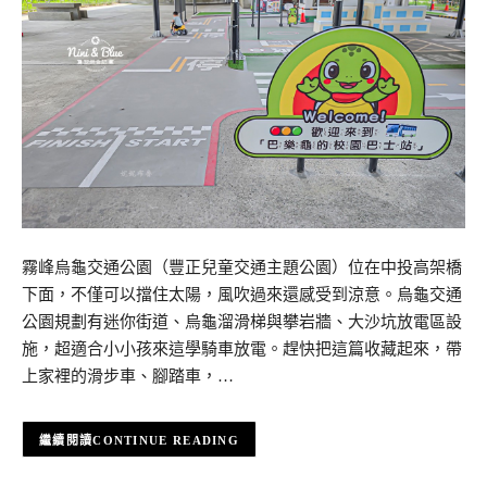
霧峰烏龜交通公園（豐正兒童交通主題公園）位在中投高架橋
下面，不僅可以擋住太陽，風吹過來還感受到涼意。烏龜交通
公園規劃有迷你街道、烏龜溜滑梯與攀岩牆、大沙坑放電區設
施，超適合小小孩來這學騎車放電。趕快把這篇收藏起來，帶
上家裡的滑步車、腳踏車，…
CONTINUE READING