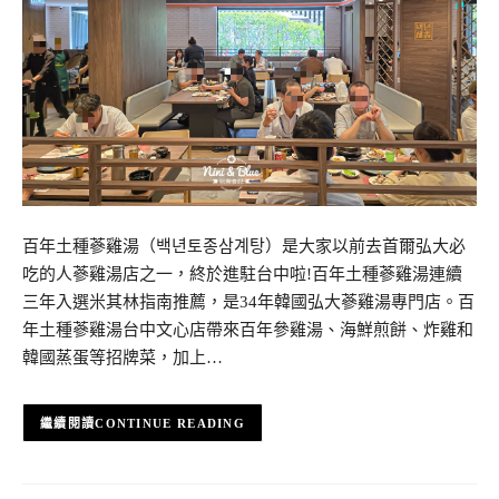
百年土種蔘雞湯（백년토종삼계탕）是大家以前去首爾弘大必
吃的人蔘雞湯店之一，終於進駐台中啦!百年土種蔘雞湯連續
三年入選米其林指南推薦，是34年韓國弘大蔘雞湯專門店。百
年土種蔘雞湯台中文心店帶來百年參雞湯、海鮮煎餅、炸雞和
韓國蒸蛋等招牌菜，加上…
CONTINUE READING