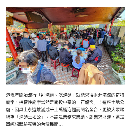
這幾年開始流行「拜泡麵、吃泡麵」就能求得財源滾滾的奇特
廟宇，指標性廟宇當然是南投中寮的「石龍宮」！這座土地公
廟，因桌上永遠堆滿成千上萬桶泡麵而聞名全台，更被大眾暱
稱為「泡麵土地公」。不論是業務求業績、創業求財運，還是
單純想體驗獨特的台灣民間…