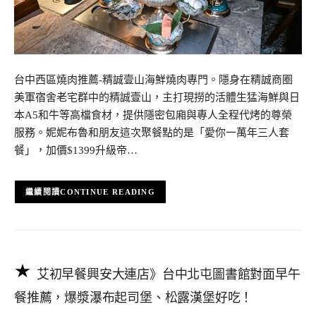
台中西區燒肉推薦-精誠壹山海鮮燒肉專門。隱身在精誠商圈
美軍宿舍老宅群中的精誠壹山，主打現撈的活體生猛海鮮與日
本A5和牛等高檔食材，提供隱密包廂與專人全程代烤的尊榮
服務。妮妮布魯和朋友這次聚餐點的是「愛你一萬年三人套
餐」，加價$1399升級帝…
CONTINUE READING
艾初早餐興安大連店》台中北屯圖書館對面早午
餐推薦，爆漿瀑布起司堡、松露漢堡好吃！