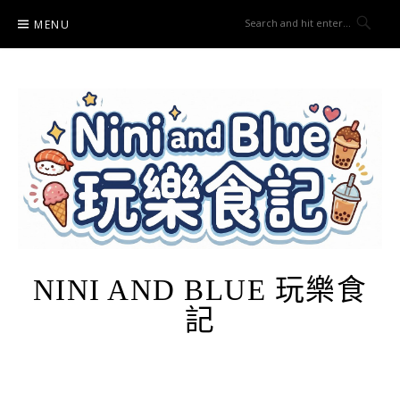
Skip
MENU
to
content
NINI AND BLUE 玩樂食
記