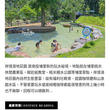
岸境濕地莊園 是南投埔里新的玩水秘境，地點就在埔里桃米
休閒農業區，鄰近紙教堂、桃米親水公園等埔里景點。岸境濕
地莊園內自然生態豐富，設有福利社輕食、庭園咖啡廳和山泉
戲水區，不管是要玩水或是純喝咖啡都能很愜意的待上幾小時
也不無聊。回程可以順路到…
CONTINUE READING