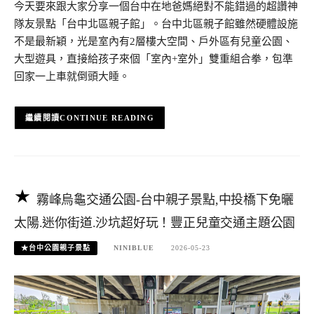
今天要來跟大家分享一個台中在地爸媽絕對不能錯過的超讚神
隊友景點「台中北區親子館」。台中北區親子館雖然硬體設施
不是最新穎，光是室內有2層樓大空間、戶外區有兒童公園、
大型遊具，直接給孩子來個「室內+室外」雙重組合拳，包準
回家一上車就倒頭大睡。
CONTINUE READING
霧峰烏龜交通公園-台中親子景點,中投橋下免曬
太陽.迷你街道.沙坑超好玩！豐正兒童交通主題公園
★台中公園親子景點
NINIBLUE
2026-05-23