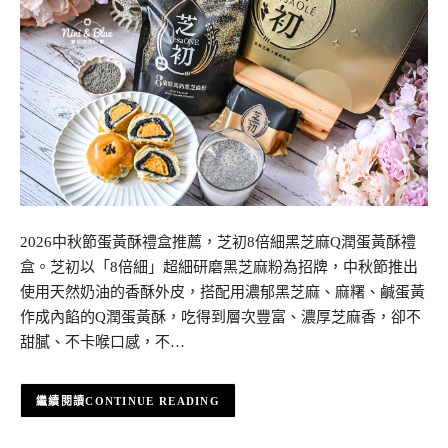
2026中秋節蛋黃酥禮盒推薦，芝初8倍細黑芝麻Q潤蛋黃酥禮
盒。芝初以「8倍細」超細研磨黑芝麻粉為招牌，中秋節推出
使用天然奶油的香酥外皮，搭配用濃郁黑芝麻、麻糬、鹹蛋黃
作成內餡的Q潤蛋黃酥，吃得到層次豐富、濃厚芝麻香，卻不
甜膩、不卡喉口感，不…
CONTINUE READING