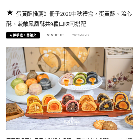
蛋黃酥推薦》冊子2026中秋禮盒，蛋黃酥、流心
酥、菠蘿鳳凰酥共9種口味可搭配
★伴手禮。開箱文
NINIBLUE
2026-07-27