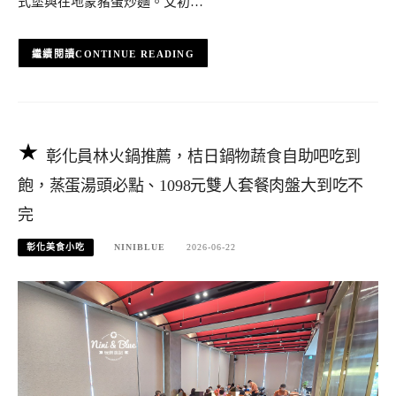
式堡與在地蒙豬蛋炒麵。艾初…
CONTINUE READING
彰化員林火鍋推薦，桔日鍋物蔬食自助吧吃到
飽，蒸蛋湯頭必點、1098元雙人套餐肉盤大到吃不
完
彰化美食小吃
NINIBLUE
2026-06-22