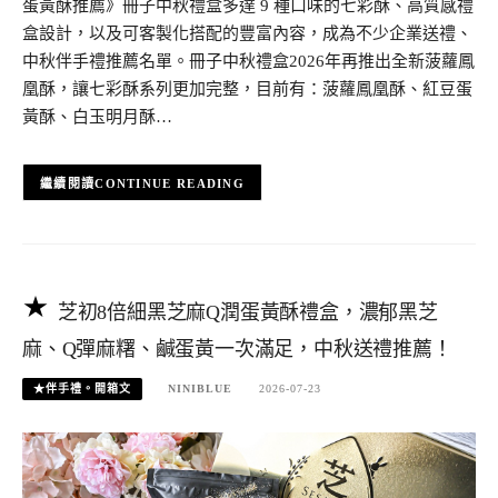
蛋黃酥推薦》冊子中秋禮盒多達 9 種口味的七彩酥、高質感禮
盒設計，以及可客製化搭配的豐富內容，成為不少企業送禮、
中秋伴手禮推薦名單。冊子中秋禮盒2026年再推出全新菠蘿鳳
凰酥，讓七彩酥系列更加完整，目前有：菠蘿鳳凰酥、紅豆蛋
黃酥、白玉明月酥…
CONTINUE READING
芝初8倍細黑芝麻Q潤蛋黃酥禮盒，濃郁黑芝
麻、Q彈麻糬、鹹蛋黃一次滿足，中秋送禮推薦！
★伴手禮。開箱文
NINIBLUE
2026-07-23