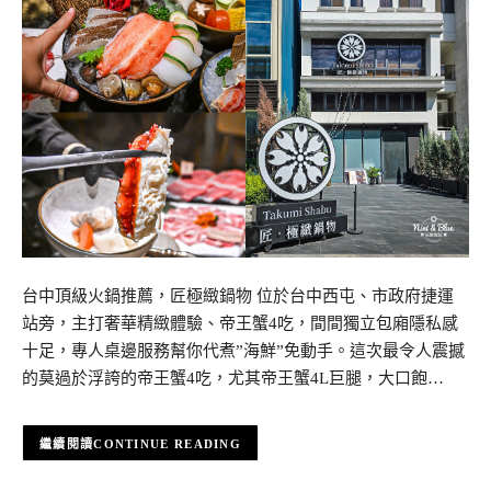
台中頂級火鍋推薦，匠極緻鍋物 位於台中西屯、市政府捷運
站旁，主打奢華精緻體驗、帝王蟹4吃，間間獨立包廂隱私感
十足，專人桌邊服務幫你代煮”海鮮”免動手。這次最令人震撼
的莫過於浮誇的帝王蟹4吃，尤其帝王蟹4L巨腿，大口飽…
CONTINUE READING