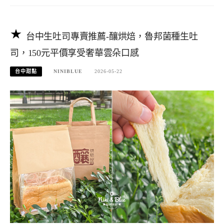
台中生吐司專賣推薦-釀烘焙，魯邦菌種生吐
司，150元平價享受奢華雲朵口感
台中甜點
NINIBLUE
2026-05-22