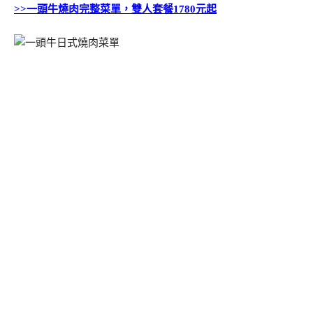
>>一頭牛燒肉完整菜單，雙人套餐1780元起