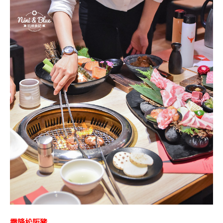
霜降松阪豬