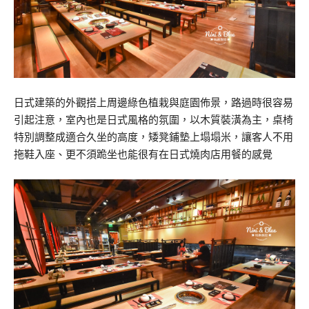
日式建築的外觀搭上周邊綠色植栽與庭園佈景，路過時很容易
引起注意，室內也是日式風格的氛圍，以木質裝潢為主，桌椅
特別調整成適合久坐的高度，矮凳鋪墊上塌塌米，讓客人不用
拖鞋入座、更不須跪坐也能很有在日式燒肉店用餐的感覺