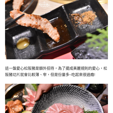
這一盤愛心松阪豬是額外招待，為了擺成美麗規則的愛心，松
阪豬切片就會比較薄、窄，但是份量多~吃起來很過癮!