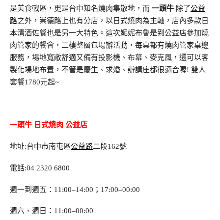
是美食戰區，更是台中知名燒肉集散地，而
一頭牛
除了
公益
路
之外，崇德路上也有分店，以日式燒肉為主軸，店內多款日
本清酒佐餐也是另一大特色。這次妮妮布魯是到公益店參加燒
肉管家的餐會，二樓整層包場辦活動，每桌都有燒肉管家桌邊
服務，場地寬敞舒適又備有投影機、布幕、麥克風，還可以客
製化場地布置，不管是慶生、求婚、辦講座都很適合喔! 雙人
套餐1780元起~
一頭牛 日式燒肉 公益店
地址:台中市南屯區
公益路
二段162號
電話:04 2320 6800
週一到週五：11:00–14:00；17:00–00:00
週六、週日：11:00–00:00