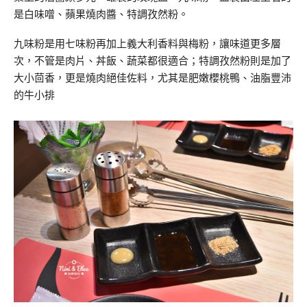
是白味噌、蘋果燒肉醬、特調孜然粉。
九味粉是用七味粉再加上義大利香料與梅粉，讓味道更多層
次，不管是肉片、丼飯、蔬菜都很適合；特調孜然粉則是加了
大小茴香，更是燒肉絕佳佐料，尤其是肥嫩櫻桃鴨、油脂豐沛
的牛小排