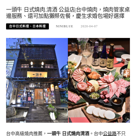
一頭牛 日式燒肉.清酒 公益店|台中燒肉，燒肉管家桌
邊服務、還可加點獺祭佐餐，慶生求婚包場好選擇
台中日式料理、日本料理
NINIBLUE
2020-04-07
台中高級燒肉推薦，
一頭牛 日式燒肉清酒
。台中
公益路
不只