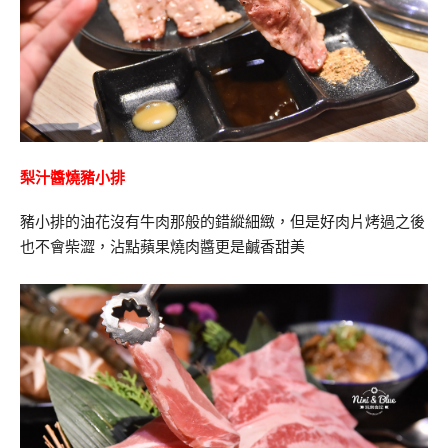
梨汁醬燒豬小排
豬小排的油花沒有牛肉那般的錯縱細緻，但是好肉片烤過之後
也不會柴澀，沾點蘋果燒肉醬更是鹹香甜美