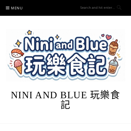
Skip
MENU
to
content
NINI AND BLUE 玩樂食
記