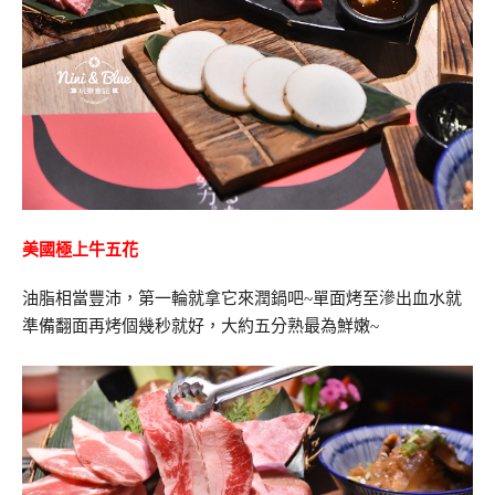
美國極上牛五花
油脂相當豐沛，第一輪就拿它來潤鍋吧~單面烤至滲出血水就
準備翻面再烤個幾秒就好，大約五分熟最為鮮嫩~