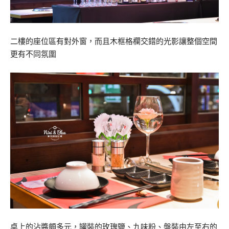
二樓的座位區有對外窗，而且木框格欄交錯的光影讓整個空間
更有不同氛圍
桌上的沾醬頗多元，罐裝的玫瑰鹽、九味粉、盤裝由左至右的