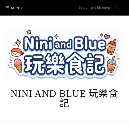
Skip
MENU
to
content
NINI AND BLUE 玩樂食
記