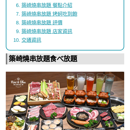
築崎燒串放題 餐點介紹
築崎燒串放題 烤蚵吃到飽
築崎燒串放題 評價
築崎燒串放題 店家資訊
交通資訊
築崎燒串放題食べ放題