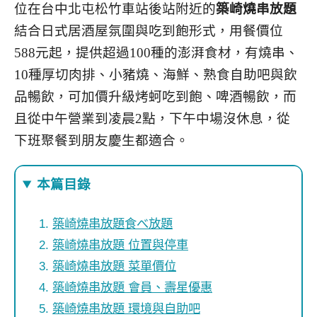
位在台中北屯松竹車站後站附近的
築崎燒串放題
結合日式居酒屋氛圍與吃到飽形式，用餐價位
588元起，提供超過100種的澎湃食材，有燒串、
10種厚切肉排、小豬燒、海鮮、熟食自助吧與飲
品暢飲，可加價升級烤蚵吃到飽、啤酒暢飲，而
且從中午營業到凌晨2點，下午中場沒休息，從
下班聚餐到朋友慶生都適合。
本篇目錄
築崎燒串放題食べ放題
築崎燒串放題 位置與停車
築崎燒串放題 菜單價位
築崎燒串放題 會員、壽星優惠
築崎燒串放題 環境與自助吧