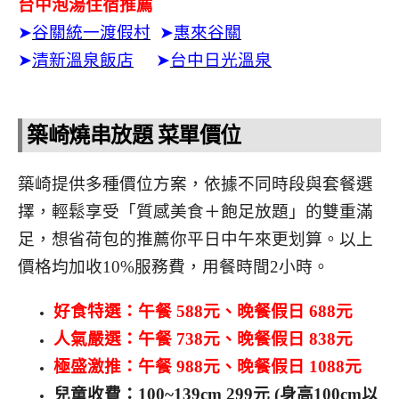
台中泡湯住宿推薦
➤
谷關統一渡假村
➤
惠來谷關
➤
清新溫泉飯店
➤
台中日光溫泉
築崎燒串放題 菜單價位
築崎提供多種價位方案，依據不同時段與套餐選
擇，輕鬆享受「質感美食＋飽足放題」的雙重滿
足，想省荷包的推薦你平日中午來更划算。以上
價格均加收10%服務費，用餐時間2小時。
好食特選：午餐 588元、晚餐假日 688元
人氣嚴選：午餐 738元、晚餐假日 838元
極盛激推：午餐 988元、晚餐假日 1088元
兒童收費：100~139cm 299元 (身高100cm以