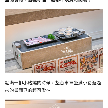
點滿一排小豬燒的時候，整台車車坐滿小豬溜過
來的畫面真的超可愛～