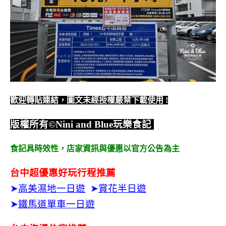
歡迎轉貼連結，圖文未經授權嚴禁下載使用
!
版權所有
©Nini and Blue
玩樂食記
食記具時效性，
店家資訊與優惠以官方公告為主
台中超優惠好玩行程推薦
➤
高美濕地一日遊
➤
賞花半日遊
➤
鐵馬道單車一日遊