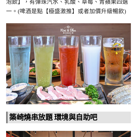
泡飲】，有彈珠汽水、乳酸、草莓、青蘋果四選
一。(啤酒是點【極盛激推】或者加價升級暢飲)
築崎燒串放題 環境與自助吧