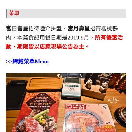
菜單
當日壽星
招待陸介拼盤、
當月壽星
招待櫻桃鴨
肉，本篇食記用餐日期是2019.9月，
所有優惠活
動、期限皆以店家現場公告為主。
>>締藏菜單Menu