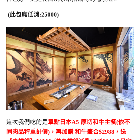
(此包廂低消:25000)
這次我們吃的是
單點日本A5 厚切和牛主餐(依不
同肉品秤重計價)，再加購 和牛盛合$2988，送