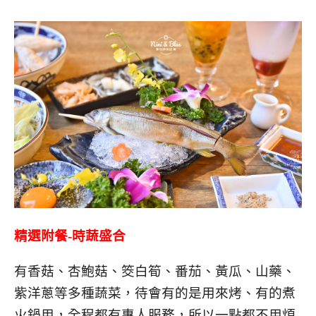
精選附餐-時蔬盛合
有香菇、杏鮑菇、筊白筍、番茄、黃瓜、山藥、
紫洋蔥等多種蔬菜，待會有的是用來烤、有的煮
火鍋用，全程都有專人服務，所以一點都不用煩