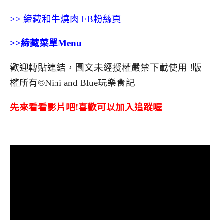
>> 締藏和牛燒肉 FB粉絲頁
>>締藏菜單Menu
歡迎轉貼連結，圖文未經授權嚴禁下載使用
!
版
權所有
©Nini and Blue
玩樂食記
先來看看影片吧!喜歡可以加入追蹤喔