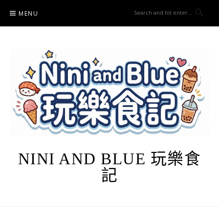
Skip
MENU
to
content
NINI AND BLUE 玩樂食
記