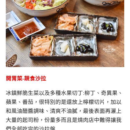
開胃菜-蔬食沙拉
冰鎮鮮脆生菜以及多種水果切丁:柳丁、奇異果、
蘋果、番茄，很特別的是還放上檸檬切片，加以
和風油醋醬調味、清爽不油膩，最後表面再灑上
大量的起司粉，份量多而且是燒肉店中難得讓我
們全部吃完的沙拉盤