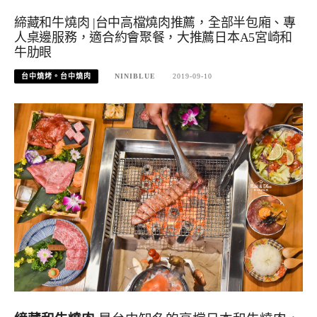
締藏和牛燒肉 |台中高檔燒肉推薦，全部半包廂、專
人桌邊服務，適合約會聚餐，大推薦日本A5宮崎和
牛肋眼
台中燒烤。台中燒肉
NINIBLUE
2019-09-10