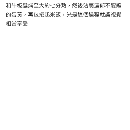
和牛板腱烤至大約七分熟，然後沾裹濃郁不腥羶
的蛋黃，再包捲起米飯，光是這個過程就讓視覺
相當享受