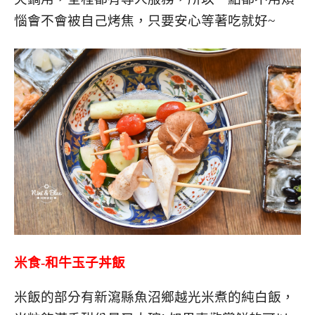
惱會不會被自己烤焦，只要安心等著吃就好~
米食-和牛玉子丼飯
米飯的部分有新瀉縣魚沼鄉越光米煮的純白飯，