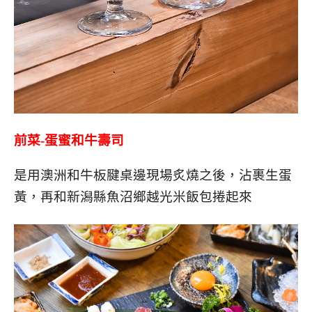
前菜-蛋蜜和牛壽司
是用澳洲和牛板腱桌邊現場炙燒之後，沾裹生蛋
黃，再和新潟縣魚沼鄉越光米飯包捲起來