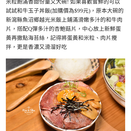
米粒飽滿香甜份量又大碗! 如果喜歡嘗鮮的可以
試試和牛玉子丼飯(加購價為$99元)，原本大碗的
新瀉縣魚沼鄉越光米飯上鋪滿滑嫩多汁的和牛肉
片，搭配Q彈多汁的杏鮑菇片，中心放上新鮮蛋
黃再撒點海苔絲，記得將蛋黃和米粒、肉片攪
拌，更是香濃又滑溜好吃