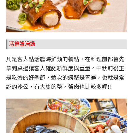
活鮮蟹湯鍋
凡是客人點活體海鮮類的餐點，在料理前都會先
拿到桌邊讓客人確認新鮮度與重量。中秋前後正
是吃蟹的好季節，這次的螃蟹是青蟳，也就是常
說的沙公，有大隻的螯，蟹肉也比較多喔!!