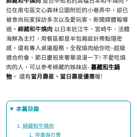
締藏和牛燒肉
是台中知名的高檔日本和牛燒肉，
位在南屯區文心森林公園附近的小巷弄中，卻已
被食尚玩家採訪多次以及愛玩客、新聞媒體報導
過。
締藏和牛燒肉
以日本近江牛、宮崎牛、活體
海鮮為主打，用餐區都是半包廂設計帶點隱密
感，還有專人桌邊服務，全程燒肉給你吃~超級
適合約會、節日慶祝來奢華浪漫一下! 不愛吃燒
肉的人，可以參考締藏的姊妹店-
暮藏和牛鍋
物
。 還有
當月壽星、當日壽星優惠
喔!
本篇目錄
締藏和牛燒肉
停車與位置