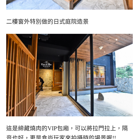
二樓窗外特別做的日式庭院造景
這是締藏燒肉的VIP包廂，可以將拉門拉上，隔
音也好，更是食尚玩家來拍攝時的場景喔!!