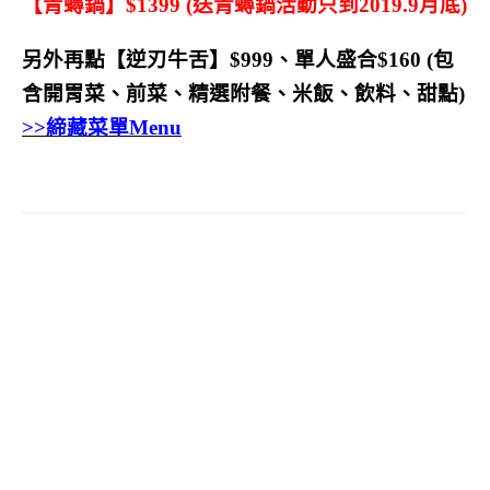
【青蟳鍋】$1399 (送青蟳鍋活動只到2019.9月底)
另外再點【逆刃牛舌】$999、單人盛合$160 (包
含開胃菜、前菜、精選附餐、米飯、飲料、甜點)
>>締藏菜單Menu