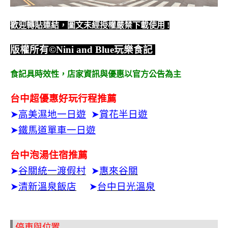
歡迎轉貼連結，圖文未經授權嚴禁下載使用
!
版權所有
©Nini and Blue
玩樂食記
食記具時效性，
店家資訊與優惠以官方公告為主
台中超優惠好玩行程推薦
➤
高美濕地一日遊
➤
賞花半日遊
➤
鐵馬道單車一日遊
台中泡湯住宿推薦
➤
谷關統一渡假村
➤
惠來谷關
➤
清新溫泉飯店
➤
台中日光溫泉
停車與位置