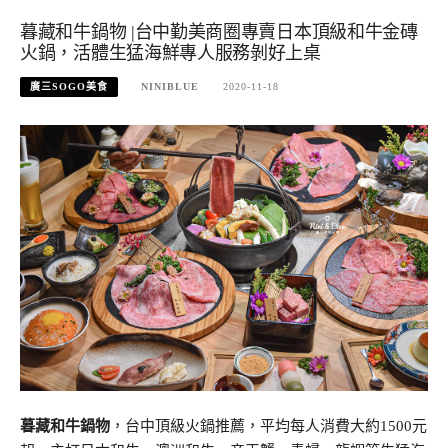
暮藏和牛鍋物 |台中勤美商圈專賣日本頂級和牛金磚
火鍋，活體生猛海鮮專人服務剝好上桌
廣三SOGO美食
NINIBLUE
2020-11-18
暮藏和牛鍋物
，台中頂級火鍋推薦，平均每人消費大約1500元