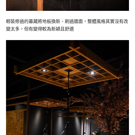
輕裝修過的暮藏將地板換新、刷過牆面，整體風格其實沒有改
變太多，但有變得較為新穎且舒適