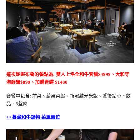
這次妮妮布魯的餐點為: 雙人上洛全和牛套餐$4999、大和守
海鮮盤$899、加購青蟳 $1480
套餐中包含: 前菜、蔬果菜盤、新瀉越光米飯、餐後點心、飲
品、5盤肉
>>暮藏和牛鍋物 菜單價位