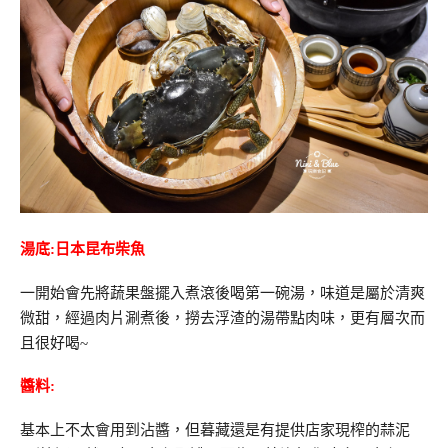
湯底:日本昆布柴魚
一開始會先將蔬果盤擺入煮滾後喝第一碗湯，味道是屬於清爽
微甜，經過肉片涮煮後，撈去浮渣的湯帶點肉味，更有層次而
且很好喝~
醬料:
基本上不太會用到沾醬，但暮藏還是有提供店家現榨的蒜泥