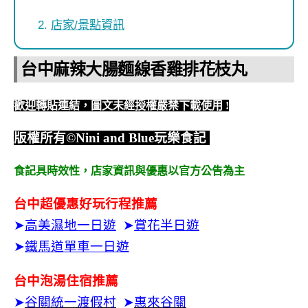
店家/景點資訊
台中麻辣大腸麵線香雞排花枝丸
歡迎轉貼連結，圖文未經授權嚴禁下載使用
!
版權所有
©Nini and Blue
玩樂食記
食記具時效性，
店家資訊與優惠以官方公告為主
台中超優惠好玩行程推薦
➤
高美濕地一日遊
➤
賞花半日遊
➤
鐵馬道單車一日遊
台中泡湯住宿推薦
➤
谷關統一渡假村
➤
惠來谷關