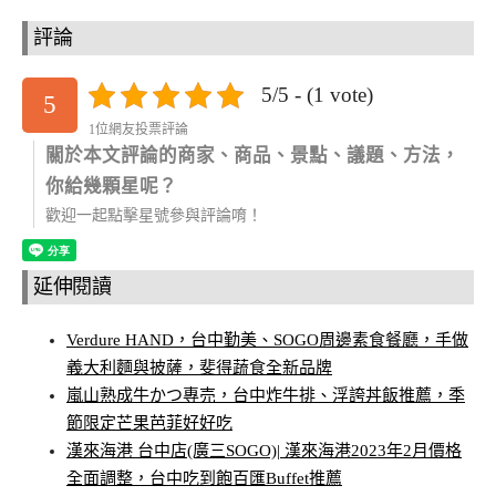
評論
5/5 - (1 vote)
5
1位網友投票評論
關於本文評論的商家、商品、景點、議題、方法，
你給幾顆星呢？
歡迎一起點擊星號參與評論唷！
延伸閱讀
Verdure HAND，台中勤美、SOGO周邊素食餐廳，手做
義大利麵與披薩，斐得蔬食全新品牌
嵐山熟成牛かつ專売，台中炸牛排、浮誇丼飯推薦，季
節限定芒果芭菲好好吃
漢來海港 台中店(廣三SOGO)| 漢來海港2023年2月價格
全面調整，台中吃到飽百匯Buffet推薦