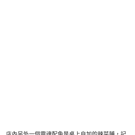
店內另外一個靈魂配角是桌上自加的辣菜脯，記