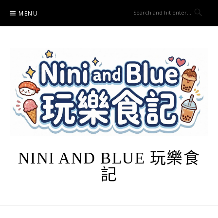
Skip
MENU
to
content
NINI AND BLUE 玩樂食
記