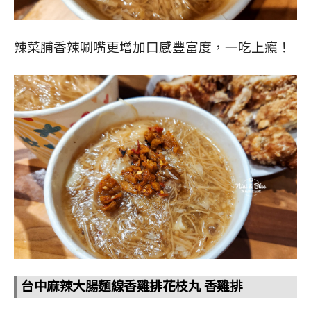
辣菜脯香辣唰嘴更增加口感豐富度，一吃上癮！
台中麻辣大腸麵線香雞排花枝丸 香雞排