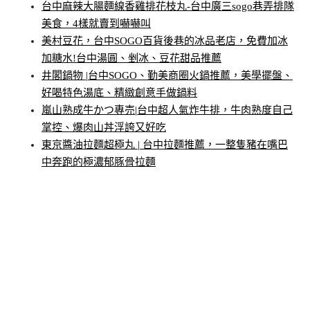
台中麻辣大腸麵線香雞排花枝丸-台中廣三sogo巷弄排隊
美食，4樣就賣到嚇嚇叫
美村豆花，台中SOGO百貨後巷的冰品老店，免費加冰
加糖水!台中湯圓、剉冰、豆花甜品推薦
井閣鍋物 |台中SOGO、勤美商圈火鍋推薦，美學擺盤、
好喝特色湯底、精緻創意手做鍋料
嵐山熟成牛かつ專売|台中超人氣炸牛排，牛肉熟度自己
掌控、爆肉山丼浮誇又好吃
東京醬油拉麵超極丸 | 台中拉麵推薦，一整隻豬在嘴巴
中奔跑的極濃郁豚骨拉麵