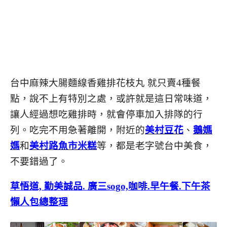
台中麻辣大腸麵線香雞排花枝丸 就只賣4種餐
點，說不上有特別之處，或許就是這日常味道，
讓人經過想吃雞排時，就會停車加入排隊的行
列。吃完不用急著離開，附近的
美村豆花
、
鵝媽
媽
和
美村路魚市米糕
等，都是老字號台中美食，
不要錯過了。
草悟道, 勤美誠品. 廣三sogo,咖啡.早午餐.下午茶
懶人包總整理