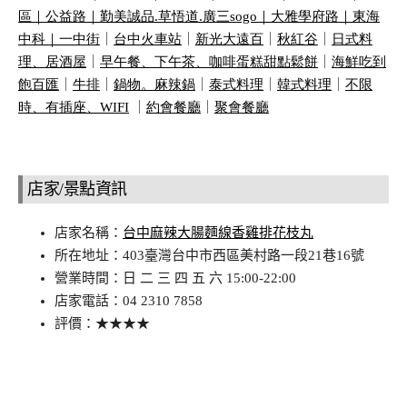
區｜
公益路｜
勤美誠品
.
草悟道
.
廣三
sogo
｜
大雅學府路｜
東海
中科｜
一中街
｜
台中火車站
｜
新光大遠百
｜
秋紅谷
｜
日式料
理、居酒屋
｜
早午餐、下午茶、咖啡蛋糕甜點鬆餅
｜
海鮮吃到
飽百匯
｜
牛排
｜
鍋物。麻辣鍋
｜
泰式料理
｜
韓式料理
｜
不限
時、有插座、
WIFI
｜
約會餐廳
｜
聚會餐廳
店家/景點資訊
店家名稱：
台中麻辣大腸麵線香雞排花枝丸
所在地址：403臺灣台中市西區美村路一段21巷16號
營業時間：日 二 三 四 五 六 15:00-22:00
店家電話：04 2310 7858
評價：★★★★