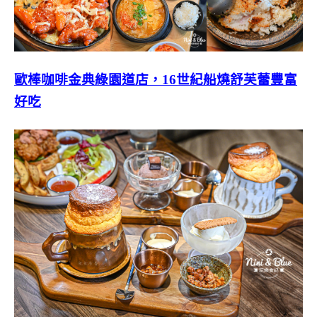
歐棒咖啡金典綠園道店，16世紀船燒舒芙蕾豐富
好吃