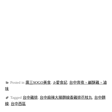
Posted in
廣三SOGO美食
,
✰愛食記
,
台中宵夜、鹹酥雞、滷
味
Tagged
台中雞排
,
台中麻辣大腸麵線香雞排花枝丸
,
台中麵
線
,
台中西區