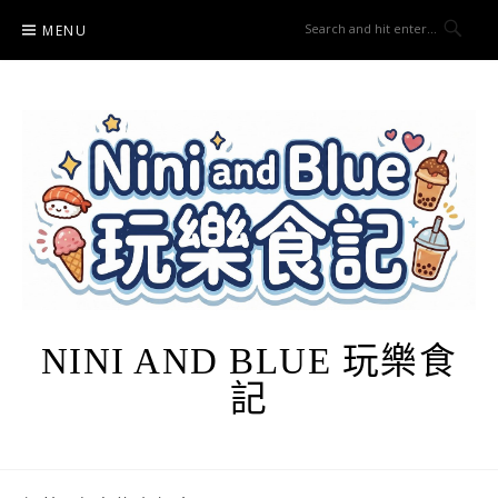
Skip
MENU
to
content
NINI AND BLUE 玩樂食
記