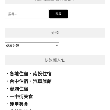
搜
尋
關
鍵
分類
字:
分
類
快速懶人包
．
各地住宿
．
南投住宿
．
台中住宿
．
汽車旅館
．
澎湖住宿
．
一中街美食
．
逢甲美食