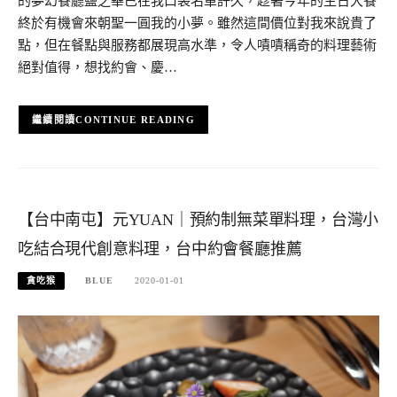
的夢幻餐廳鹽之華已在我口袋名單許久，趁著今年的生日大餐
終於有機會來朝聖一圓我的小夢。雖然這間價位對我來說貴了
點，但在餐點與服務都展現高水準，令人嘖嘖稱奇的料理藝術
絕對值得，想找約會、慶…
CONTINUE READING
【台中南屯】元YUAN｜預約制無菜單料理，台灣小
吃結合現代創意料理，台中約會餐廳推薦
貪吃猴
BLUE
2020-01-01