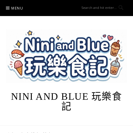
Skip
MENU
to
content
NINI AND BLUE 玩樂食
記