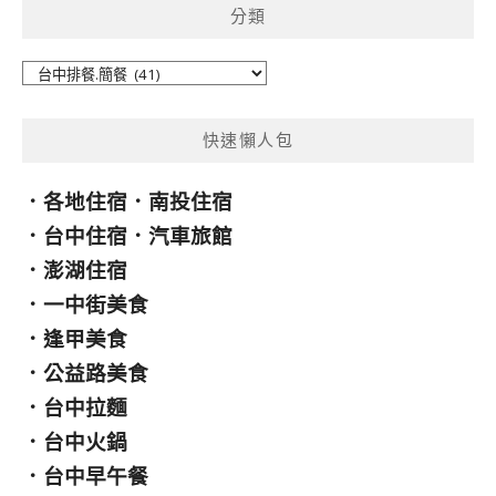
分類
字:
分
類
快速懶人包
．
各地住宿
．
南投住宿
．
台中住宿
．
汽車旅館
．
澎湖住宿
．
一中街美食
．
逢甲美食
．
公益路美食
．
台中拉麵
．
台中火鍋
．
台中早午餐