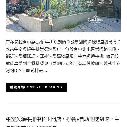
正在尋找台中高CP值牛排吃到飽？或是洲際棒球場周邊美食？
就來牛室炙燒牛排崇德洲際店，位於台中北屯區崇德路三段、
鄰近洲際棒球場、漢神洲際購物廣場，牛室炙燒牛排389元起
就能享受到主餐排餐與自助吧吃到飽，有現做披薩、越式牛肉
河粉DIY、韓式拌飯…
CONTINUE READING
牛室炙燒牛排中科玉門店，排餐+自助吧吃到飽，平