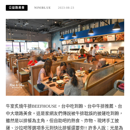
公益路美食
NINIBLUE
2023-08-23
牛室炙燒牛排BEEFHOUSE，台中吃到飽、台中牛排推薦、台
中大墩路美食。這是家網友們傳說被牛排耽誤的披薩吃到飽，
雖然是以排餐為主角，但自助吧的熱食、炸物、現烤手工披
薩、沙拉吧等選項多元到快比排餐還要夯!! 許多人說：光是為