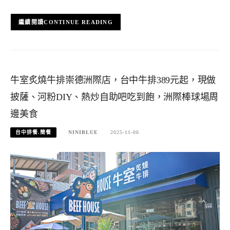
CONTINUE READING
牛室炙燒牛排崇德洲際店，台中牛排389元起，現做
披薩、河粉DIY、熱炒自助吧吃到飽，洲際棒球場周
邊美食
台中排餐.簡餐
NINIBLUE
2025-11-06