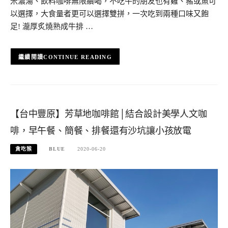
米濃湯、飲料咖啡無限續喝，不吃牛的朋友也有雞、豬或魚可
以選擇，大食量者更可以選擇雙拼，一次吃到兩種口味又飽
足! 瀧厚炙燒熟成牛排 …
CONTINUE READING
【台中豐原】芳草地咖啡館│結合設計美學人文咖
啡，早午餐、簡餐、排餐還有沙坑讓小孩放電
貪吃猴
BLUE
2020-06-20