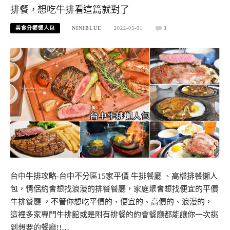
排餐，想吃牛排看這篇就對了
美食分類懶人包
NINIBLUE
2022-05-01
3
台中牛排攻略-台中不分區15家平價 牛排餐廳 、高檔排餐懶人
包，情侶約會想找浪漫的排餐餐廳，家庭聚會想找便宜的平價
牛排餐廳 ，不管你想吃平價的、便宜的、高價的、浪漫的，
這裡多家專門牛排館或是附有排餐的約會餐廳都能讓你一次挑
到想要的餐廳!!…