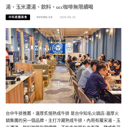
湯、玉米濃湯、飲料、ucc咖啡無限續喝
中科商圈美食
NINIBLUE
2020-06-26
台中牛排推薦，瀧厚炙燒熟成牛排 是台中知名火鍋店-瀧厚火
鍋集團的另一個品牌，主打冷藏熟成牛排，內用有羅宋湯、玉