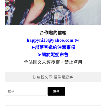
合作邀約信箱
happyni13@yahoo.com.tw
➤部落客邀約注意事項
➤關於妮妮布魯
全站圖文未經授權，禁止盜用
快速找文章 搜尋關鍵字
搜
尋
關
鍵