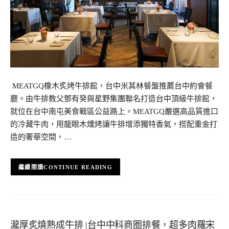
​ MEATGQ橡木炙烤牛排館，台中米其林餐盤推薦台中約會餐
廳。由牛排教父鄧有癸與星野集團聯名打造台中頂級牛排館，
就位在台中南屯美食戰區公益路上。MEATGQ嚴選高品質進口
的冷藏牛肉，用龍眼木燻烤讓牛排增添獨特香氣，搭配重金打
造的奢華空間，…
CONTINUE READING
瀧厚炙燒熟成牛排 |台中中科商圈排餐，超多肉羅宋