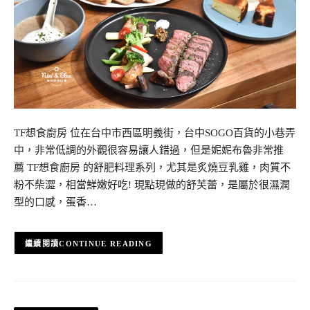
TF想食廚房 位在台中市西區明義街，台中SOGO百貨的小巷弄
中，非常低調的外觀很容易讓人錯過，但是妮妮布魯非常推
薦 TF想食廚房 的舒肥料理系列，尤其是炙燒豆乳雞，肉質不
粉不柴澀，相當鮮嫩好吃! 現點現做的舒芙蕾，是屬於很濕潤
型的口感，蛋香…
CONTINUE READING