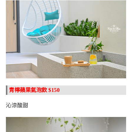
青檸蘋果氣泡飲 $150
沁涼酸甜