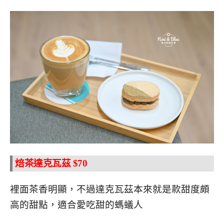
焙茶達克瓦茲 $70
裡面茶香明顯，不過達克瓦茲本來就是款甜度頗
高的甜點，適合愛吃甜的螞蟻人