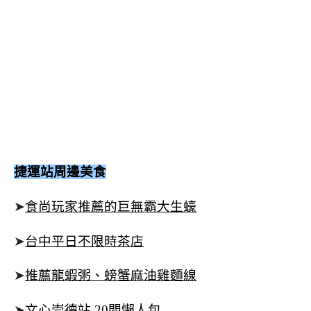
捷運站周邊美食
➤
食尚玩家推薦的巨無霸大生蠔
➤
台中平日不限時茶店
➤
推薦龍蝦粥、螃蟹麻油雞麵線
➤
文心崇德站 20間懶人包