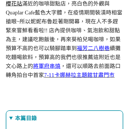
櫻花站
滿近的咖啡甜點店，亮白色的外觀與
Quaplar Cafe藍色大字體，在疫情期間裝潢時相當
搶眼~所以妮妮布魯趁著剛開幕，現在人不多趕
緊來嘗鮮看看啦!! 店內提供咖啡、氣泡飲和甜點
為主，建議吃飽飯後，再來葵柏兒喝咖啡，如果
預算不高的也可以騎腳踏車到
福芳二八樹巷
續攤
吃麵喝飲料，預算高的我們也很推薦這附近也是
文心路上的
將軍府串燒
，還可以順路去前面路口
轉角拍台中首家
7-11卡娜赫拉主題館甘肅門市
本篇目錄