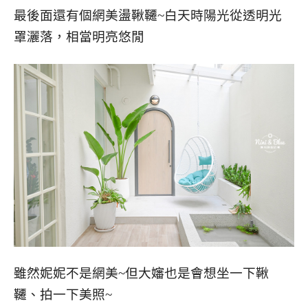
最後面還有個網美盪鞦韆~白天時陽光從透明光
罩灑落，相當明亮悠閒
雖然妮妮不是網美~但大嬸也是會想坐一下鞦
韆、拍一下美照~