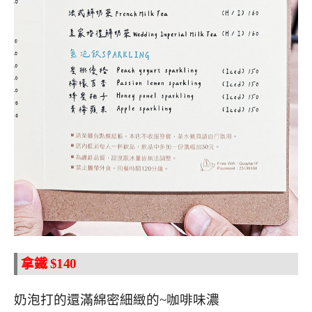
拿鐵 $140
奶泡打的還滿綿密細緻的~咖啡味濃