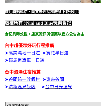
歡迎轉貼連結，圖文未經授權嚴禁下載使用
!
版權所有
©Nini and Blue
玩樂食記
食記具時效性，
店家資訊與優惠以官方公告為主
台中超優惠好玩行程推薦
➤
高美濕地一日遊
➤
賞花半日遊
➤
鐵馬道單車一日遊
台中泡湯住宿推薦
➤
谷關統一渡假村
➤
惠來谷關
➤
清新溫泉飯店
➤
台中日光溫泉
位置與停車