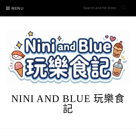
Skip
MENU
to
content
NINI AND BLUE 玩樂食
記