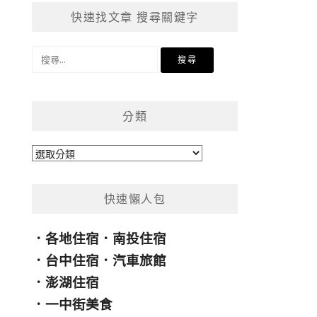
快速找文章 搜尋關鍵字
搜
尋
關
鍵
分類
字:
分
類
快速懶人包
．
各地住宿
．
南投住宿
．
台中住宿
．
汽車旅館
．
澎湖住宿
．
一中街美食