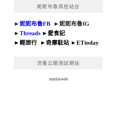
妮妮布魯其他站台
►
妮妮布魯FB
►
妮妮布魯IG
►
Threads
►
愛食記
►
輕旅行
►
奇摩駐站
►
ETtoday
流量公開測試網站
similarweb