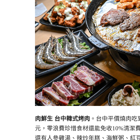
肉鮮生 台中韓式烤肉
。台中平價燒肉吃
元，零浪費珍惜食材還能免收10%清潔
還有人參雞湯、辣炒年糕、海鮮粥、紅