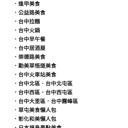
．
逢甲美食
．
公益路美食
．
台中拉麵
．
台中火鍋
．
台中早午餐
．
台中居酒屋
．
崇德路美食
．
勤美草悟道美食
．
台中火車站美食
．
台中北區
．
台中北屯區
．
台中西區
．
台中西屯區
．
台中大里區
．
台中霧峰區
．
草屯美食懶人包
．
彰化和美懶人包
．
日本福島景點美食