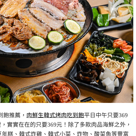
到飽推薦，
肉鮮生韓式烤肉吃到飽
平日中午只要369
費，實實在在的只要369元！除了多款肉品海鮮之外，
豆年糕、韓式炸雞、韓式小菜、炸物、酸菜魚等豐富