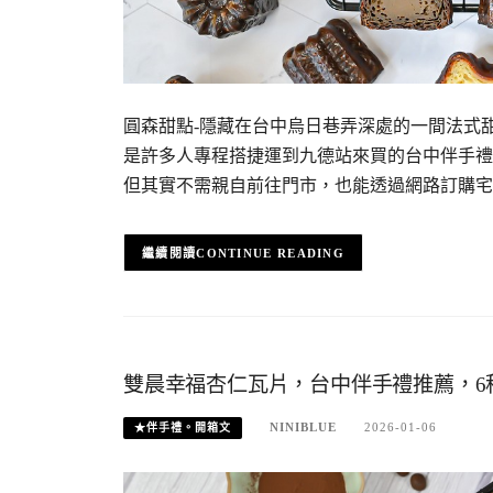
圓森甜點-隱藏在台中烏日巷弄深處的一間法式
是許多人專程搭捷運到九德站來買的台中伴手禮
但其實不需親自前往門市，也能透過網路訂購宅
CONTINUE READING
雙晨幸福杏仁瓦片，台中伴手禮推薦，6
NINIBLUE
2026-01-06
★伴手禮。開箱文