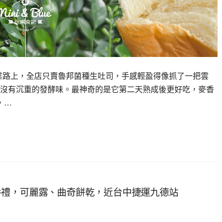
業路上，全店只賣魯邦菌種生吐司，手感輕盈得像抓了一把雲
沒有沉重的發酵味。最神奇的是它第二天熟成後更好吃，麥香
，…
手禮，可麗露、曲奇餅乾，近台中捷運九德站