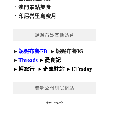
．
澳門景點美食
．
印尼峇里島蜜月
妮妮布魯其他站台
►
妮妮布魯FB
►
妮妮布魯IG
►
Threads
►
愛食記
►
輕旅行
►
奇摩駐站
►
ETtoday
流量公開測試網站
similarweb