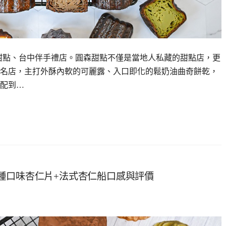
甜點、台中伴手禮店。圓森甜點不僅是當地人私藏的甜點店，更
名店，主打外酥內軟的可麗露、入口即化的鬆奶油曲奇餅乾，
配到…
種口味杏仁片+法式杏仁船口感與評價