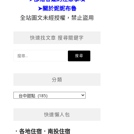
➤關於妮妮布魯
全站圖文未經授權，禁止盜用
快速找文章 搜尋關鍵字
搜
尋
關
鍵
分類
字:
分
類
快速懶人包
．
各地住宿
．
南投住宿