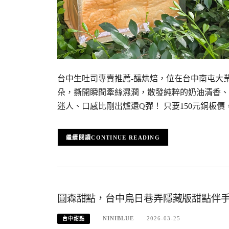
台中生吐司專賣推薦-釀烘焙，位在台中南屯大
朵，撕開瞬間牽絲濕潤，散發純粹的奶油清香、
迷人、口感比剛出爐還Q彈！ 只要150元銅板價
CONTINUE READING
圓森甜點，台中烏日巷弄隱藏版甜點伴
NINIBLUE
2026-03-25
台中甜點