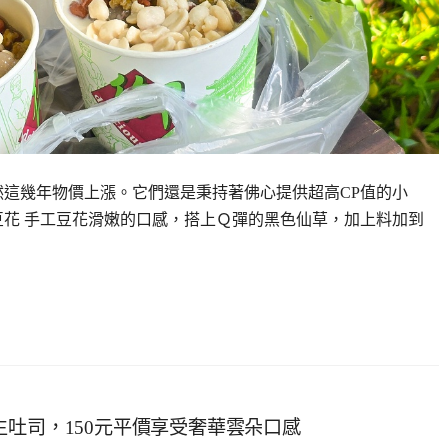
然這幾年物價上漲。它們還是秉持著佛心提供超高CP值的小
豆花 手工豆花滑嫩的口感，搭上Ｑ彈的黑色仙草，加上料加到
生吐司，150元平價享受奢華雲朵口感