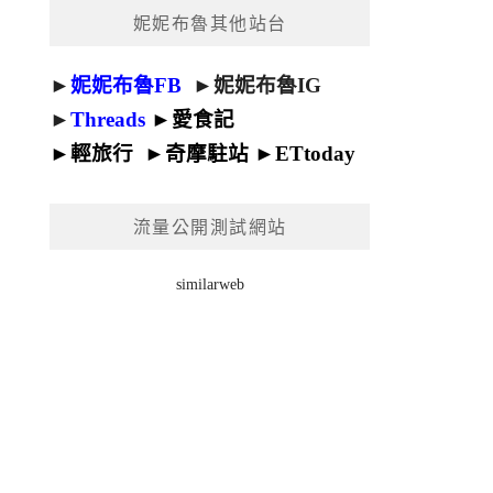
妮妮布魯其他站台
►
妮妮布魯FB
►
妮妮布魯IG
►
Threads
►
愛食記
►
輕旅行
►
奇摩駐站
►
ETtoday
流量公開測試網站
similarweb