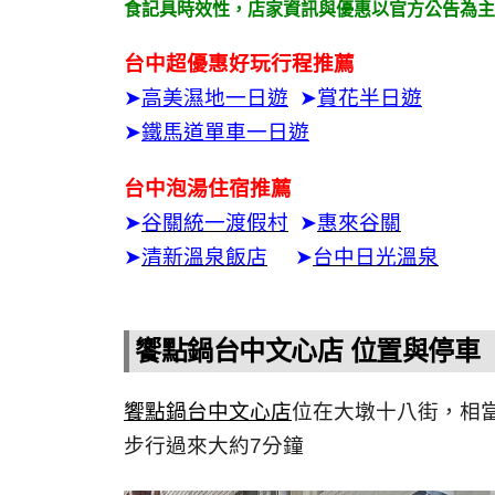
食記具時效性，
店家資訊與優惠以官方公告為主
台中超優惠好玩行程推薦
➤
高美濕地一日遊
➤
賞花半日遊
➤
鐵馬道單車一日遊
台中泡湯住宿推薦
➤
谷關統一渡假村
➤
惠來谷關
➤
清新溫泉飯店
➤
台中日光溫泉
饗點鍋台中文心店 位置與停車
饗點鍋台中文心店
位在大墩十八街，相
步行過來大約7分鐘