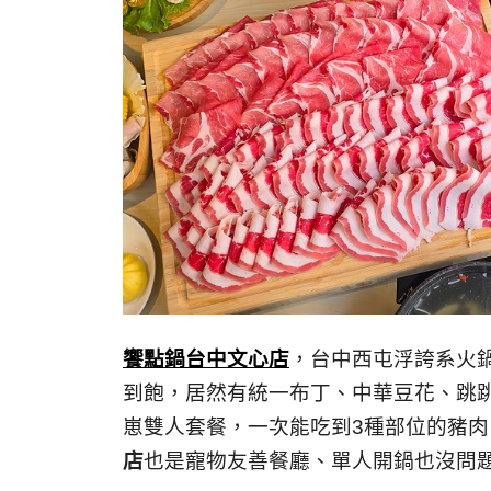
饗點鍋台中文心店
，台中西屯浮誇系火
到飽，居然有統一布丁、中華豆花、跳
崽雙人套餐，一次能吃到3種部位的豬
店
也是寵物友善餐廳、單人開鍋也沒問