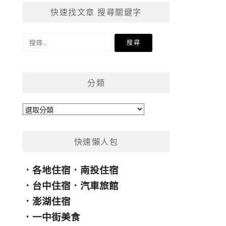
快速找文章 搜尋關鍵字
搜
尋
關
鍵
分類
字:
分
類
快速懶人包
．
各地住宿
．
南投住宿
．
台中住宿
．
汽車旅館
．
澎湖住宿
．
一中街美食