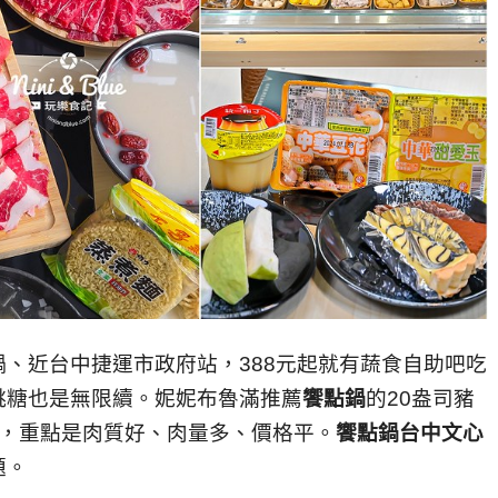
鍋、近台中捷運市政府站，
388元起就
有蔬食自助吧吃
跳糖也是無限續。妮妮布魯滿推薦
饗點鍋
的20盎司豬
肉，重點是肉質好、肉量多、價格平。
饗點鍋台中文心
題。