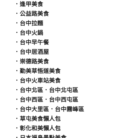
．
逢甲美食
．
公益路美食
．
台中拉麵
．
台中火鍋
．
台中早午餐
．
台中居酒屋
．
崇德路美食
．
勤美草悟道美食
．
台中火車站美食
．
台中北區
．
台中北屯區
．
台中西區
．
台中西屯區
．
台中大里區
．
台中霧峰區
．
草屯美食懶人包
．
彰化和美懶人包
．
日本福島景點美食