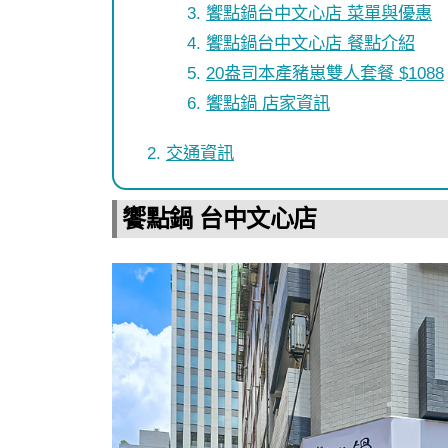
饗點鍋台中文心店 菜單與優惠
饗點鍋台中文心店 餐點介紹
20盎司本產豬崽雙人套餐 $1088
饗點鍋 店家資訊
交通資訊
饗點鍋 台中文心店