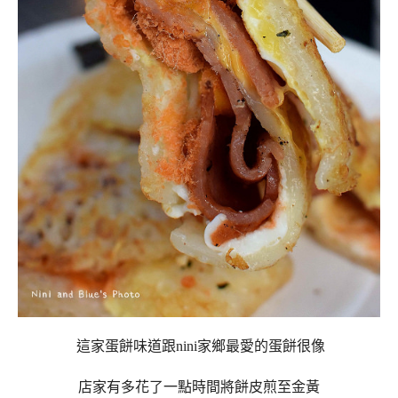
這家蛋餅味道跟nini家鄉最愛的蛋餅很像
店家有多花了一點時間將餅皮煎至金黃