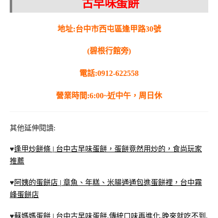
古早味蛋餅
地址:台中市西屯區逢甲路30號
(碧根行館旁)
電話:0912-622558
營業時間:6:00~近中午，周日休
其他延伸閱讀:
♥
逢甲炒餅條 | 台中古早味蛋餅，蛋餅竟然用炒的，食尚玩家
推薦
♥
阿姨的蛋餅店 | 章魚、年糕、米腸通通包進蛋餅裡，台中霧
峰蛋餅店
♥
蘇媽媽蛋餅 | 台中古早味蛋餅,傳統口味再進化,晚來就吃不到,