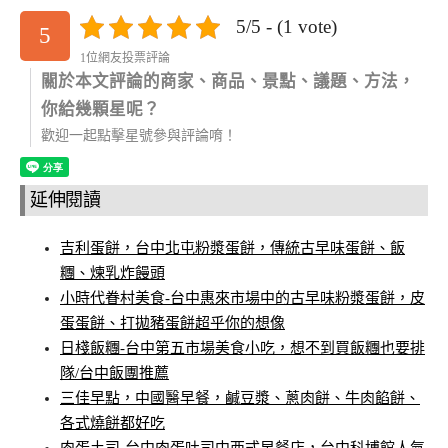
5/5 - (1 vote)
5
1位網友投票評論
關於本文評論的商家、商品、景點、議題、方法，
你給幾顆星呢？
歡迎一起點擊星號參與評論唷！
延伸閱讀
吉利蛋餅，台中北屯粉漿蛋餅，傳統古早味蛋餅、飯
糰、煉乳炸饅頭
小時代眷村美食-台中惠來市場中的古早味粉漿蛋餅，皮
蛋蛋餅、打拋豬蛋餅超乎你的想像
日棧飯糰-台中第五市場美食小吃，想不到買飯糰也要排
隊/台中飯團推薦
三佳早點，中國醫早餐，鹹豆漿、蔥肉餅、牛肉餡餅、
各式燒餅都好吃