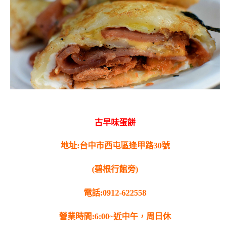
古早味蛋餅
地址:台中市西屯區逢甲路30號
(碧根行館旁)
電話:0912-622558
營業時間:6:00~近中午，周日休