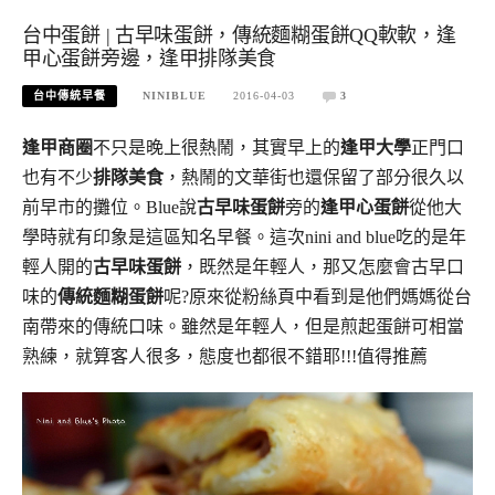
台中蛋餅 | 古早味蛋餅，傳統麵糊蛋餅QQ軟軟，逢
甲心蛋餅旁邊，逢甲排隊美食
台中傳統早餐
NINIBLUE
2016-04-03
3
逢甲商圈
不只是晚上很熱鬧，其實早上的
逢甲大學
正門口
也有不少
排隊美食
，熱鬧的文華街也還保留了部分很久以
前早市的攤位。Blue說
古早味蛋餅
旁的
逢甲心蛋餅
從他大
學時就有印象是這區知名早餐。這次nini and blue吃的是年
輕人開的
古早味蛋餅
，既然是年輕人，那又怎麼會古早口
味的
傳統麵糊蛋餅
呢?原來從粉絲頁中看到是他們媽媽從台
南帶來的傳統口味。雖然是年輕人，但是煎起蛋餅可相當
熟練，就算客人很多，態度也都很不錯耶!!!值得推薦