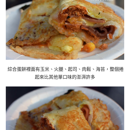
綜合蛋餅裡面有玉米、火腿、起司、肉鬆、海苔，
整個捲
起來比其他單口味的澎湃許多