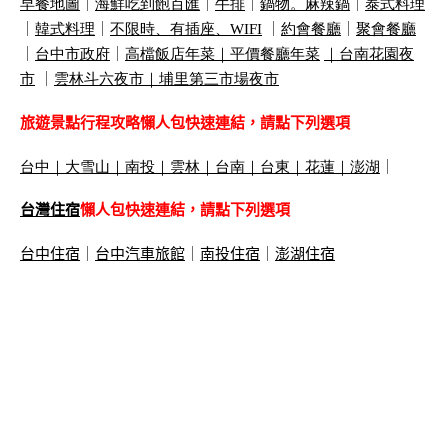
早餐地圖
｜
海鮮吃到飽百匯
｜
牛排
｜
鍋物。麻辣鍋
｜
泰式料理
｜
韓式料理
｜
不限時、有插座、
WIFI
｜
約會餐廳
｜
聚會餐廳
｜
台中市政府
｜
高檔飯店年菜｜
平價餐廳年菜
｜
台南花園夜
市
｜
雲林斗六夜市｜
埔里第三市場夜市
旅遊景點行程攻略懶人包快速連結，請點下列選項
台中
｜
大雪山
｜
南投
｜
雲林
｜
台南
｜
台東
｜
花蓮
｜
澎湖
｜
台灣住宿
懶人包快速連結，請點下列選項
台中住宿
｜
台中汽車旅館
｜
南投住宿
｜
澎湖住宿