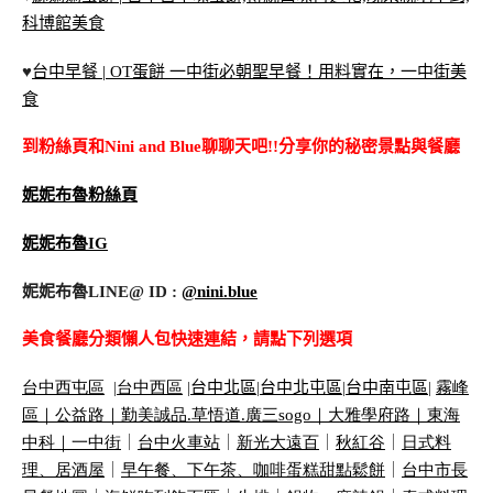
科博館美食
♥
台中早餐 | OT蛋餅 一中街必朝聖早餐！用料實在，一中街美
食
到粉絲頁和Nini and Blue聊聊天吧!!分享你的秘密景點與餐廳
妮妮布魯粉絲頁
妮妮布魯IG
妮妮布魯LINE@ ID :
@nini.blue
美食餐廳分類懶人包快速連結，請點下列選項
台中西屯區
|
台中西區
|
台中北區
|
台中北屯區
|
台中南屯區
|
霧峰
區｜
公益路｜
勤美誠品
.
草悟道
.
廣三
sogo
｜
大雅學府路｜
東海
中科｜
一中街
｜
台中火車站
｜
新光大遠百
｜
秋紅谷
｜
日式料
理、居酒屋
｜
早午餐、下午茶、咖啡蛋糕甜點鬆餅
｜
台中市長