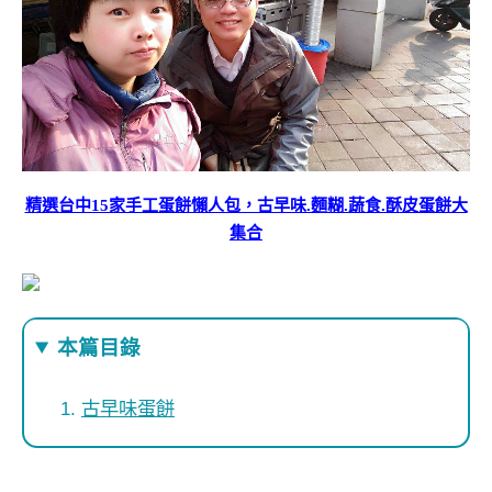
精選台中15家手工蛋餅懶人包，古早味.麵糊.蔬食.酥皮蛋餅大
集合
本篇目錄
古早味蛋餅