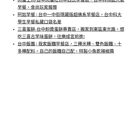
肉蛋土司-台中肉蛋吐司中西式早餐店，台中科博館人氣
早餐，食尚玩家報導
阿如早餐 | 台中一中街隱藏版超佛系早餐店，台中科大
學生早餐私藏口袋名單
三喜蛋餅-台中粉漿蛋餅專賣店，搬家到東區東光路，想
吃三喜古早味蛋餅，往樂成宮前進!
台中飯團 | 我家飯糰早餐店，三種米種、雙色飯糰、十
多種配料，自己的飯糰自己配，特製小魚乾辣椒醬