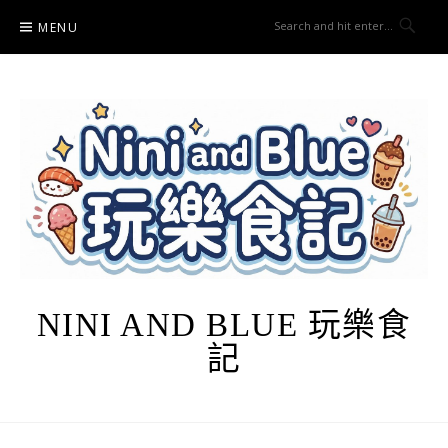
Skip
MENU
to
content
NINI AND BLUE 玩樂食
記