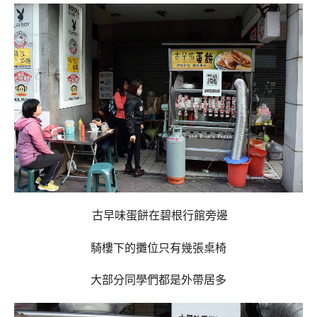
古早味蛋餅在碧根行館旁邊
騎樓下的攤位只有幾張桌椅
大部分同學們都是外帶居多