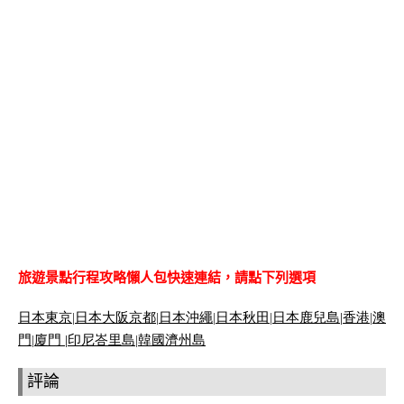
旅遊景點行程攻略懶人包快速連結，請點下列選項
日本東京
|
日本大阪京都
|
日本沖繩
|
日本秋田
|
日本鹿兒島|
香港
|
澳
門
|
廈門 |
印尼峇里島
|
韓國濟州島
評論