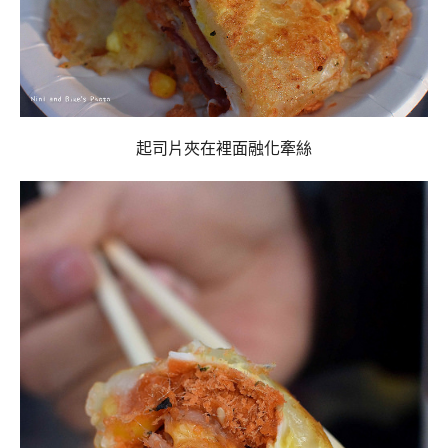
起司片夾在裡面融化牽絲