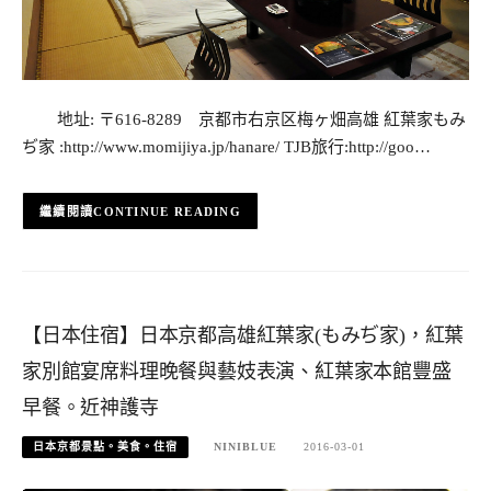
地址: 〒616-8289 京都市右京区梅ヶ畑高雄 紅葉家もみ
ぢ家 :http://www.momijiya.jp/hanare/ TJB旅行:http://goo…
CONTINUE READING
【日本住宿】日本京都高雄紅葉家(もみぢ家)，紅葉
家別館宴席料理晚餐與藝妓表演、紅葉家本館豐盛
早餐。近神護寺
日本京都景點。美食。住宿
NINIBLUE
2016-03-01