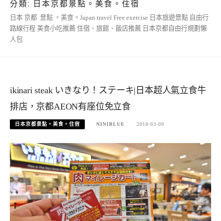
分類:
日本京都景點。美食。住宿
日本 京都 景點 。美食。Japan travel Free exercise 日本旅遊景點 自由行
路線行程 美食小吃推薦 住宿、旅館、飯店推薦 日本京都自由行規劃懶
人包
ikinari steak いきなり！ステーキ|日本超人氣立食牛
排店，京都AEON有座位免立食
日本京都景點。美食。住宿
NINIBLUE
2018-03-09