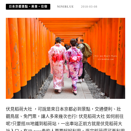
日本京都景點。美食。住宿
NINIBLUE
2018-03-08
伏見稻荷大社 ，可說是來日本京都必到景點，交通便利、壯
觀鳥居、免門票，讓人多來幾次也行! 伏見稻荷大社 如何前往
呢?只要搭JR地鐵到稻荷站，一出車站正前方就是伏見稻荷大