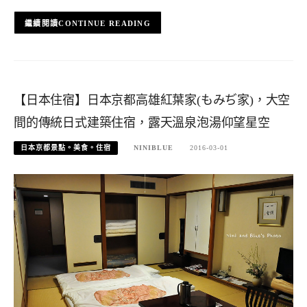
CONTINUE READING
【日本住宿】日本京都高雄紅葉家(もみぢ家)，大空
間的傳統日式建築住宿，露天溫泉泡湯仰望星空
日本京都景點。美食。住宿
NINIBLUE
2016-03-01