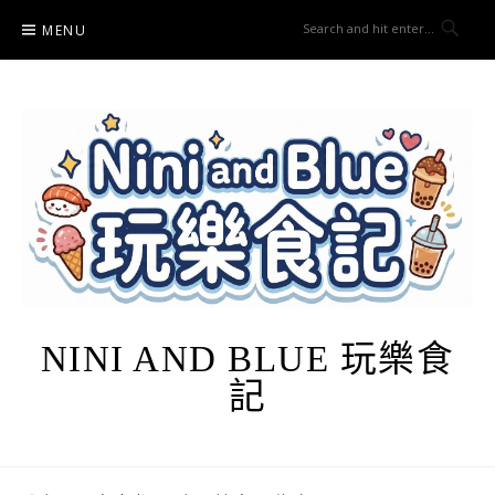
Skip
MENU
to
content
NINI AND BLUE 玩樂食
記