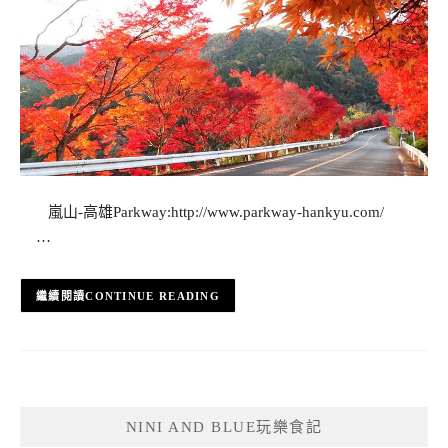
嵐山-高雄Parkway:http://www.parkway-hankyu.com/
…
CONTINUE READING
NINI AND BLUE玩樂食記