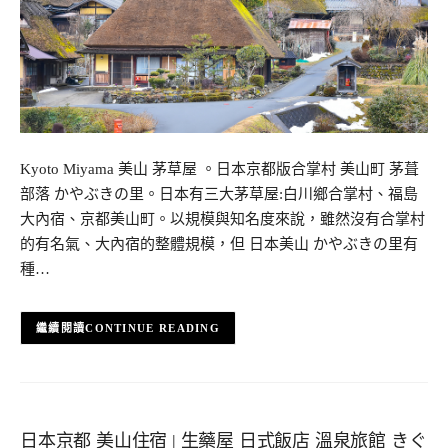
Kyoto Miyama 美山 茅草屋 。日本京都版合掌村 美山町 茅葺
部落 かやぶきの里。日本有三大茅草屋:白川鄉合掌村、福島
大內宿、京都美山町。以規模與知名度來說，雖然沒有合掌村
的有名氣、大內宿的整體規模，但 日本美山 かやぶきの里有
種…
CONTINUE READING
日本京都 美山住宿 | 生藥屋 日式飯店 溫泉旅館 きぐ