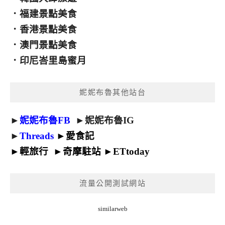
．
福建景點美食
．
香港景點美食
．
澳門景點美食
．
印尼峇里島蜜月
妮妮布魯其他站台
►
妮妮布魯FB
►
妮妮布魯IG
►
Threads
►
愛食記
►
輕旅行
►
奇摩駐站
►
ETtoday
流量公開測試網站
similarweb