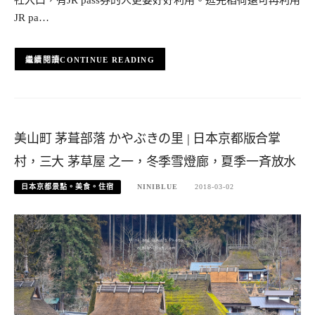
社入口，有JR pass券的人更要好好利用。逛完稻荷還可再利用
JR pa…
CONTINUE READING
美山町 茅葺部落 かやぶきの里 | 日本京都版合掌
村，三大 茅草屋 之一，冬季雪燈廊，夏季一斉放水
日本京都景點。美食。住宿
NINIBLUE
2018-03-02