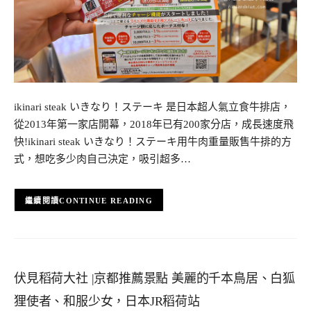
ikinari steak いきなり！ステーキ 是日本超人氣立食牛排店，
從2013年第一家店開幕，2018年已有200家分店，成長速度飛
快!ikinari steak いきなり！ステーキ用牛肉重量販售牛排的方
式，想吃多少肉自己決定，吸引超多…
CONTINUE READING
伏見稻荷大社 |京都推薦景點 美麗的千本鳥居、白狐
狸使者、和服少女，日本JR稻荷站