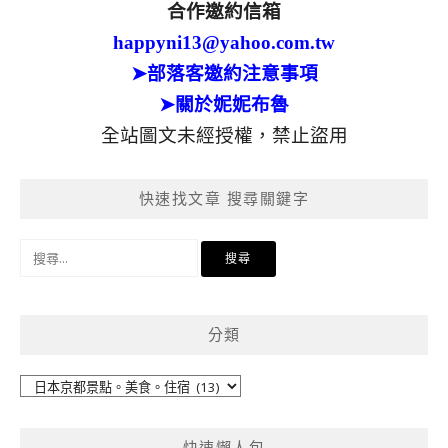
合作邀約信箱
happyni13@yahoo.com.tw
➤部落客邀約注意事項
➤關於妮妮布魯
全站圖文未經授權，禁止盜用
快速找文章 搜尋關鍵字
搜
尋
關
鍵
分類
字:
分
類
快速懶人包