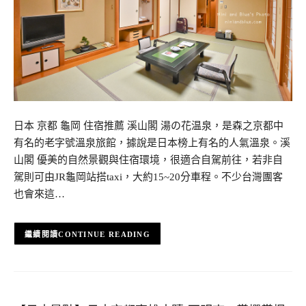
日本 京都 龜岡 住宿推薦 溪山閣 湯の花温泉，是森之京都中
有名的老字號溫泉旅館，據說是日本榜上有名的人氣溫泉。溪
山閣 優美的自然景觀與住宿環境，很適合自駕前往，若非自
駕則可由JR龜岡站搭taxi，大約15~20分車程。不少台灣團客
也會來這…
CONTINUE READING