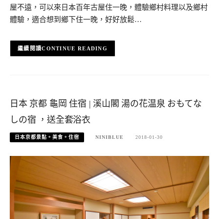
屋不遠，可以來日本百年古屋住一晚，體驗鄉村料理以及鄉村
體驗，適合想到鄉下住一晚，好好放鬆…
CONTINUE READING
日本 京都 龜岡 住宿 | 溪山閣 湯の花温泉 おもてな
しの宿 ，送全套浴衣
日本京都景點。美食。住宿
NINIBLUE
2018-01-30