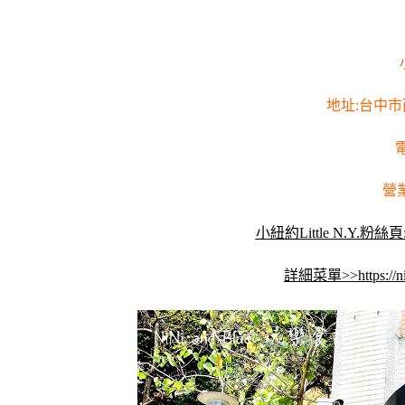
地址:台中市
電
營業
小紐約Little N.Y.粉絲頁:htt
詳細菜單>>https://nin