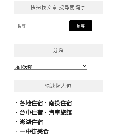
快速找文章 搜尋關鍵字
搜
尋
關
鍵
分類
字:
分
類
快速懶人包
．
各地住宿
．
南投住宿
．
台中住宿
．
汽車旅館
．
澎湖住宿
．
一中街美食