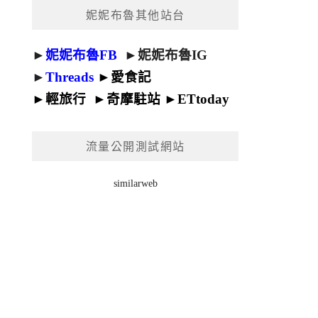
妮妮布魯其他站台
►
妮妮布魯FB
►
妮妮布魯IG
►
Threads
►
愛食記
►
輕旅行
►
奇摩駐站
►
ETtoday
流量公開測試網站
similarweb