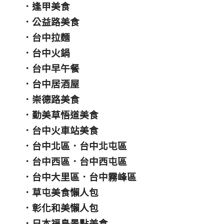
．
逢甲美食
．
公益路美食
．
台中拉麵
．
台中火鍋
．
台中早午餐
．
台中居酒屋
．
崇德路美食
．
勤美草悟道美食
．
台中火車站美食
．
台中北區
．
台中北屯區
．
台中西區
．
台中西屯區
．
台中大里區
．
台中霧峰區
．
草屯美食懶人包
．
彰化和美懶人包
．
日本福島景點美食