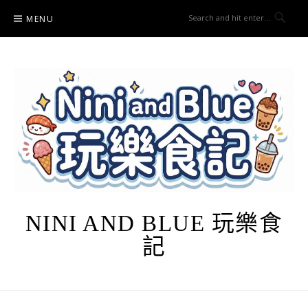
Skip
MENU
to
content
NINI AND BLUE 玩樂食
記