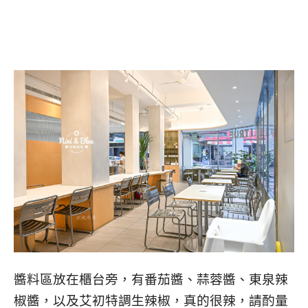
醬料區放在櫃台旁，有番茄醬、蒜蓉醬、東泉辣
椒醬，以及艾初特調生辣椒，真的很辣，請酌量