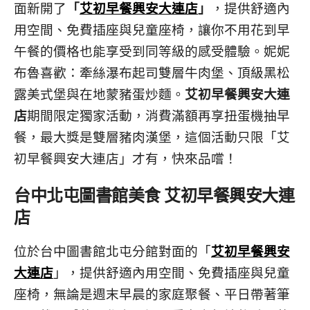
面新開了
「
艾初早餐興安大連店
」
，提供舒適內
用空間、免費插座與兒童座椅，讓你不用花到早
午餐的價格也能享受到同等級的感受體驗。妮妮
布魯喜歡：牽絲瀑布起司雙層牛肉堡、頂級黑松
露美式堡與在地蒙豬蛋炒麵。
艾初早餐興安大連
店
期間限定獨家活動，消費滿額再享扭蛋機抽早
餐，最大獎是雙層豬肉漢堡，這個活動只限「艾
初早餐興安大連店」才有，快來品嚐！
台中北屯圖書館美食 艾初早餐興安大連
店
位於台中圖書館北屯分館對面的「
艾初早餐興安
大連店
」，提供舒適內用空間、免費插座與兒童
座椅，無論是週末早晨的家庭聚餐、平日帶著筆