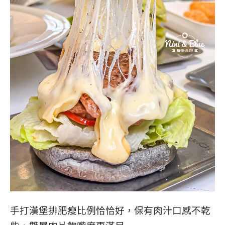
手打漢堡排肥瘦比例恰恰好，保有肉汁口感不乾