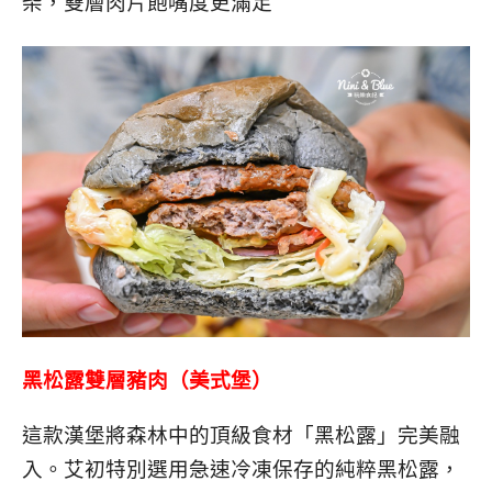
柴，雙層肉片飽嘴度更滿足
黑松露雙層豬肉（美式堡）
這款漢堡將森林中的頂級食材「黑松露」完美融
入。艾初特別選用急速冷凍保存的純粹黑松露，