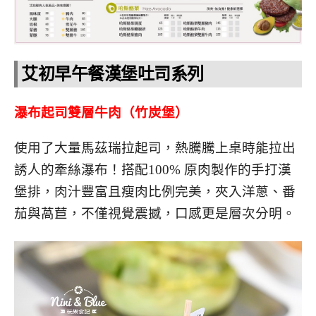
艾初早午餐漢堡吐司系列
瀑布起司雙層牛肉（竹炭堡）
使用了大量馬茲瑞拉起司，熱騰騰上桌時能拉出
誘人的牽絲瀑布！搭配100% 原肉製作的手打漢
堡排，肉汁豐富且瘦肉比例完美，夾入洋蔥、番
茄與萵苣，不僅視覺震撼，口感更是層次分明。