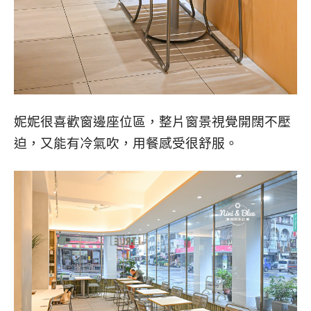
妮妮很喜歡窗邊座位區，整片窗景視覺開闊不壓
迫，又能有冷氣吹，用餐感受很舒服。