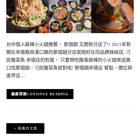
台中個人麻辣小火鍋推薦， 那個鍋 又開新分店了!! 2021年新
開在崇德路與漢口路的那個鍋分店就剛好在同品牌姊妹店: 刁
民酸菜魚 崇德店的對面， 只要想吃酸香麻辣的小火鍋來這路
口找那個鍋、刁民酸菜魚就對啦! 那個鍋崇德店 餐點、價位與
逢甲店…
CONTINUE READING
文
較舊的文章
章