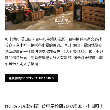
札卡燒肉 漢口店，台中和牛燒肉推薦、台中捷運崇德文心站
美食。台中唯一輸送帶出餐的燒肉店-札卡燒肉，餐點就像去
吃迴轉壽司一樣傳送到桌邊超有趣，2人套餐1880元起，不只
肉品部位多元，副餐選項也太多太有趣啦! 像是跳舞蝦球、麻
油雞佛、明太子蟹肉…
CONTINUE READING
NU PASTA 起司節| 台中崇德店2D彩繪風，不限時下