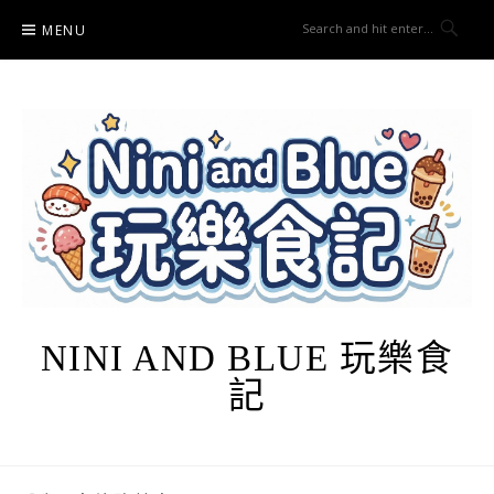
Skip
MENU
to
content
NINI AND BLUE 玩樂食
記