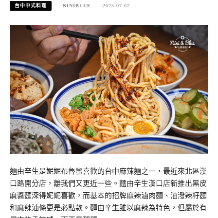
台中中式料理
NINIBLUE
2025-07-02
麵由辛生是妮妮布魯蠻喜歡的台中麻辣麵之一，最近來北區漢
口路開分店，離我們又更近一些。麵由辛生漢口店新推出黑皮
麻醬麵深得妮妮喜歡，而基本的招牌麻辣滷肉麵、油潑辣籽麵
和麻辣油條更是必點款。麵由辛生雖以麻辣為特色，但屬於有