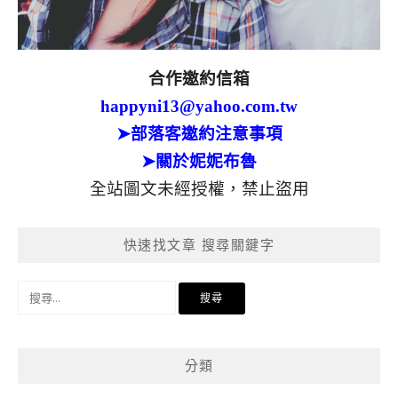
合作邀約信箱
happyni13@yahoo.com.tw
➤部落客邀約注意事項
➤關於妮妮布魯
全站圖文未經授權，禁止盜用
快速找文章 搜尋關鍵字
搜
尋
關
鍵
分類
字: