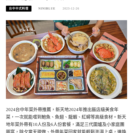
台中中式料理
NINIBLUE
2023-12-26
2024台中年菜外帶推薦，新天地2024年推出飯店級美食年
菜，一次就能嚐到鮑魚、魚翅、龍蝦、紅蟳等高級食材。新天
地年菜外帶有10人份及6人份套餐，滿足三代圍爐及小家庭團
圓宴，除夕當天現做、外帶年菜回家就能輕鬆澎湃上桌，連換