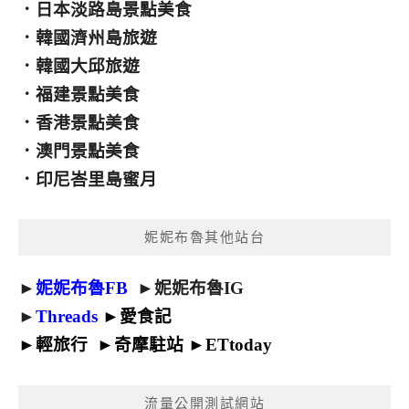
．
日本淡路島景點美食
．
韓國濟州島旅遊
．
韓國大邱旅遊
．
福建景點美食
．
香港景點美食
．
澳門景點美食
．
印尼峇里島蜜月
妮妮布魯其他站台
►
妮妮布魯FB
►
妮妮布魯IG
►
Threads
►
愛食記
►
輕旅行
►
奇摩駐站
►
ETtoday
流量公開測試網站