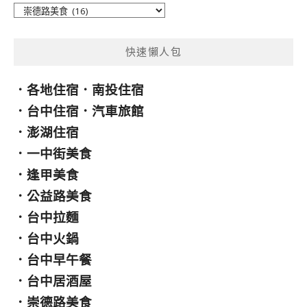
分
類
快速懶人包
．
各地住宿
．
南投住宿
．
台中住宿
．
汽車旅館
．
澎湖住宿
．
一中街美食
．
逢甲美食
．
公益路美食
．
台中拉麵
．
台中火鍋
．
台中早午餐
．
台中居酒屋
．
崇德路美食