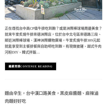
正在尋找台中高CP值牛排吃到飽？或是洲際棒球場周邊美食？
就來牛室炙燒牛排崇德洲際店，位於台中北屯區崇德路三段、
鄰近洲際棒球場、漢神洲際購物廣場，牛室炙燒牛排389元起
就能享受到主餐排餐與自助吧吃到飽，有現做披薩、越式牛肉
河粉DIY、韓式拌飯…
CONTINUE READING
麵由辛生，台中漢口路美食，黑皮麻醬麵、麻辣滷
肉麵好好吃