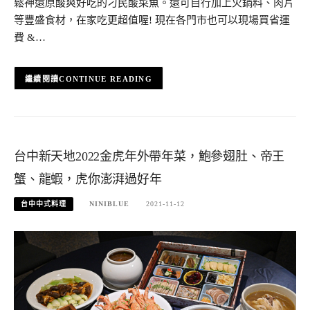
鬆神還原酸爽好吃的刁民酸菜魚。還可自行加上火鍋料、肉片
等豐盛食材，在家吃更超值喔! 現在各門市也可以現場買省運
費 &…
CONTINUE READING
台中新天地2022金虎年外帶年菜，鮑參翅肚、帝王
蟹、龍蝦，虎你澎湃過好年
台中中式料理
NINIBLUE
2021-11-12