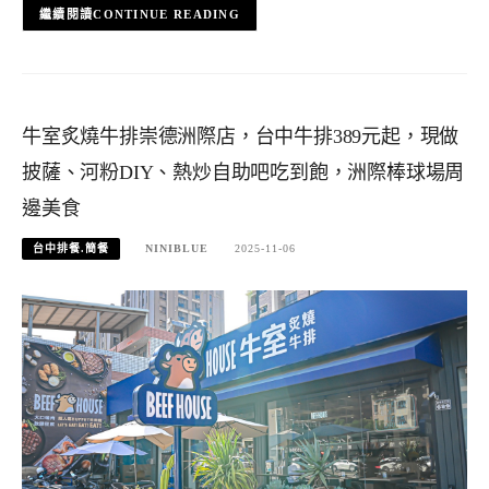
CONTINUE READING
牛室炙燒牛排崇德洲際店，台中牛排389元起，現做
披薩、河粉DIY、熱炒自助吧吃到飽，洲際棒球場周
邊美食
台中排餐.簡餐
NINIBLUE
2025-11-06