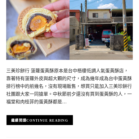
三美珍餅行 菠蘿蛋黃酥原本是台中梧棲低調人氣蛋黃酥店，
靠著特有菠蘿外皮與超大顆的尺寸，成為幾年成為台中蛋黃酥
排行榜中的前幾名，沒有現場販售，想買只能加入三美珍餅行
社團跟大家一同搶單。中秋節前夕還沒有買到蛋黃酥的人，一
福堂和肉桂菲的蛋黃酥都是…
CONTINUE READING