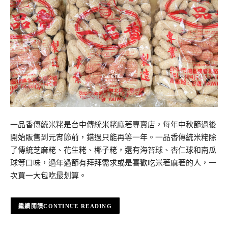
一品香傳統米粩是台中傳統米粩麻荖專賣店，每年中秋節過後
開始販售到元宵節前，錯過只能再等一年。一品香傳統米粩除
了傳統芝麻粩、花生粩、椰子粩，還有海苔球、杏仁球和南瓜
球等口味，過年過節有拜拜需求或是喜歡吃米荖麻荖的人，一
次買一大包吃最划算。
CONTINUE READING