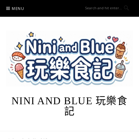
Skip
MENU
to
content
NINI AND BLUE 玩樂食
記