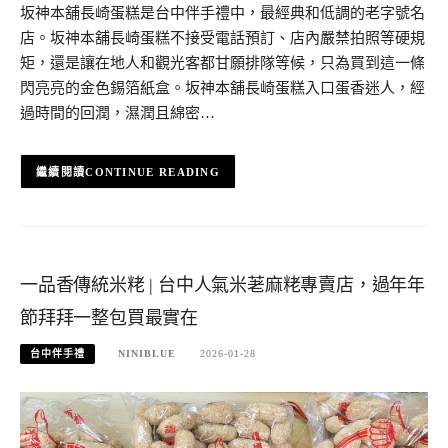
坂神本舖長崎蛋糕是台中伴手禮中，最經典和低調的老字號名
店。坂神本舖長崎蛋糕不接受電話預訂、店內嚴禁拍照等硬規
矩，還是讓在地人和觀光客都甘願排隊等候，只為買到這一條
閃亮亮的金色錫箔紙盒。坂神本舖長崎蛋糕入口蛋香迷人，經
過時間的回潤，濕潤且綿密…
CONTINUE READING
一品香傳統米粩 | 台中人氣米荖麻粩專賣店，過年年
節拜拜一整包買最實在
台中伴手禮
NINIBLUE
2026-01-28