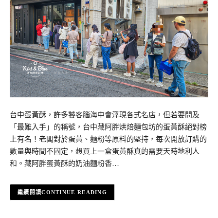
台中蛋黃酥，許多饕客腦海中會浮現各式名店，但若要問及
「最難入手」的稱號，台中藏阿胖烘焙麵包坊的蛋黃酥絕對榜
上有名！老闆對於蛋黃、麵粉等原料的堅持，每次開放訂購的
數量與時間不固定，想買上一盒蛋黃酥真的需要天時地利人
和。藏阿胖蛋黃酥的奶油麵粉香…
CONTINUE READING