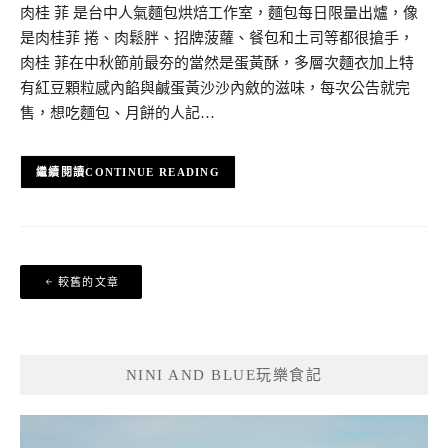
肉桂 菲 是台中人氣麵包烘焙工作室，麵包每日限量出爐，像
是肉桂菲 捲、肉鬆胖、招牌菠蘿、餐包和土司等都很搶手，
肉桂 菲在中秋節前最夯的當然是蛋黃酥，多層次麵衣加上特
有紅豆顆粒感內餡與鹹蛋黃沙沙內斂的滋味，每次公告就完
售，想吃麵包、月餅的人記…
CONTINUE READING
文
較舊的文章
章
導
覽
NINI AND BLUE玩樂食記