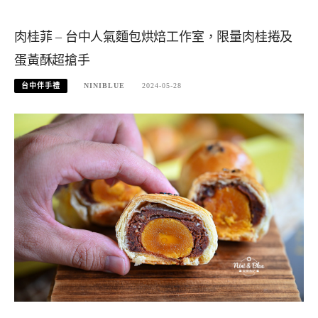
肉桂菲 – 台中人氣麵包烘焙工作室，限量肉桂捲及
蛋黃酥超搶手
台中伴手禮
NINIBLUE
2024-05-28