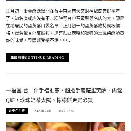
正月初一蛋黃酥默默開在台中東區南天宮財神爺廟旁好幾年
了，知名度或許沒有不二糕餅等台中蛋黃酥等名店的大，卻是
在地居民的蛋黃酥口袋名單。正月初一的蛋黃酥維持銅板價
格，蛋黃鹹香外皮脆甜，還有紅豆麻糬和獨特的土鳳梨酥顛覆
你的味覺，整體感受還不錯。中…
CONTINUE READING
一福堂-台中伴手禮推薦，超搶手菠蘿蛋黃酥、肉鬆
Q餅，珍珠奶茶太陽、檸檬餅更是必買
台中伴手禮
NINIBLUE
2025-07-01