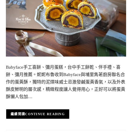
Babyface手工喜餅、彌月蛋糕，台中手工餅乾、伴手禮、喜
餅、彌月推薦。妮妮布魯收到Babyface與埔里雋荖廚房聯名合
作的蛋黃酥，獨特的泥煤味威士忌激發鹹蛋黃香氣，以及外表
酥皮鮮明的層次感，精緻程度讓人覺得用心，正好可以將蛋黃
酥懶人包加…
CONTINUE READING