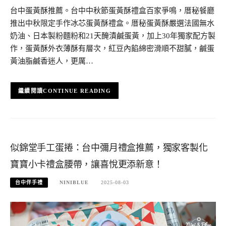
台中蛋黃酥推薦。台中中秋節蛋黃酥禮盒百家爭鳴，厝秘餐廳
推出中秋限定手作冰芯蛋黃酥禮盒。厝秘蛋黃酥嚴選法國無水
奶油、日本製粉麵粉和21天醃漬鹹蛋黃，加上30年獨家配方製
作，蛋黃酥外衣薄酥有層次，紅豆內餡綿密滑順不甜膩，鹹蛋
黃油脂鹹香迷人，更厲…
CONTINUE READING
似錦堂手工蛋捲：台中彌月禮盒推薦，獨家客製化
寶寶小卡禮盒腰帶，讓喜悅更添新意！
台中伴手禮
NINIBLUE
2025-08-03