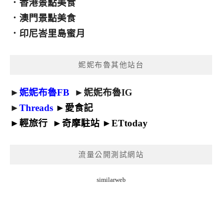
．
香港景點美食
．
澳門景點美食
．
印尼峇里島蜜月
妮妮布魯其他站台
►
妮妮布魯FB
►
妮妮布魯IG
►
Threads
►
愛食記
►
輕旅行
►
奇摩駐站
►
ETtoday
流量公開測試網站
similarweb