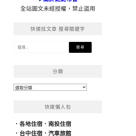
全站圖文未經授權，禁止盜用
快速找文章 搜尋關鍵字
搜
尋
關
鍵
分類
字:
分
類
快速懶人包
．
各地住宿
．
南投住宿
．
台中住宿
．
汽車旅館