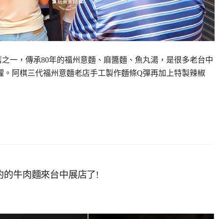
店之一，傳承80年的福州意麵、麻醬麵、魚丸湯，是很多老台中
榮耀。阿棋三代福州意麵老店手工製作麵條Q彈再加上特製辣椒
約的牛肉麵來台中展店了!