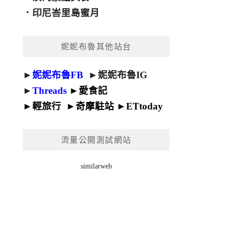
．
印尼峇里島蜜月
妮妮布魯其他站台
►
妮妮布魯FB
►
妮妮布魯IG
►
Threads
►
愛食記
►
輕旅行
►
奇摩駐站
►
ETtoday
流量公開測試網站
similarweb