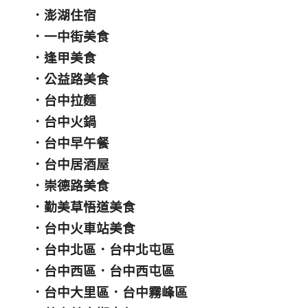
．
澎湖住宿
．
一中街美食
．
逢甲美食
．
公益路美食
．
台中拉麵
．
台中火鍋
．
台中早午餐
．
台中居酒屋
．
崇德路美食
．
勤美草悟道美食
．
台中火車站美食
．
台中北區
．
台中北屯區
．
台中西區
．
台中西屯區
．
台中大里區
．
台中霧峰區