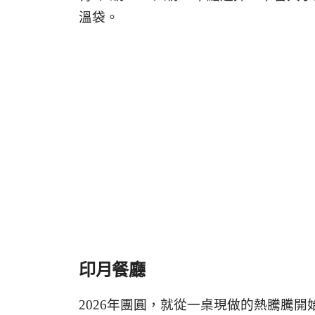
溫袋。
印月餐廳
2026年團圓，就從一桌現做的熱騰騰開