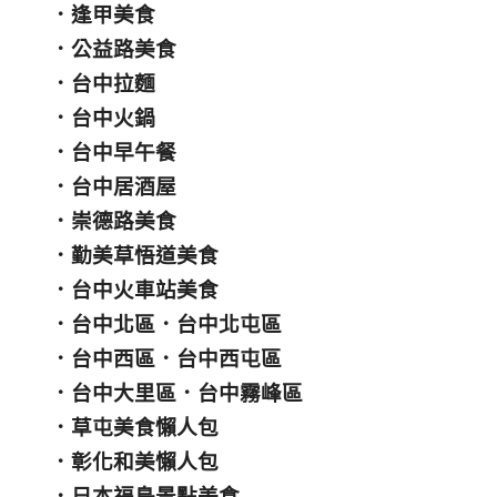
．
逢甲美食
．
公益路美食
．
台中拉麵
．
台中火鍋
．
台中早午餐
．
台中居酒屋
．
崇德路美食
．
勤美草悟道美食
．
台中火車站美食
．
台中北區
．
台中北屯區
．
台中西區
．
台中西屯區
．
台中大里區
．
台中霧峰區
．
草屯美食懶人包
．
彰化和美懶人包
．
日本福島景點美食