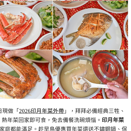
日現做「
2026印月年菜外帶
」，拜拜必備經典三牲、
，熱年菜回家即可食，免去備餐洗碗煩惱。
印月年菜
小家庭都能滿足。趁早鳥優惠買年菜還送不鏽鋼鍋、保