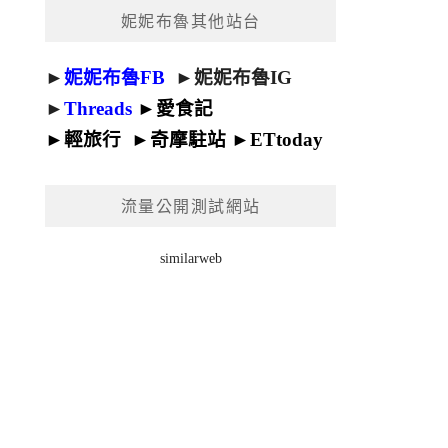
妮妮布魯其他站台
►
妮妮布魯FB
►
妮妮布魯IG
►
Threads
►
愛食記
►
輕旅行
►
奇摩駐站
►
ETtoday
流量公開測試網站
similarweb