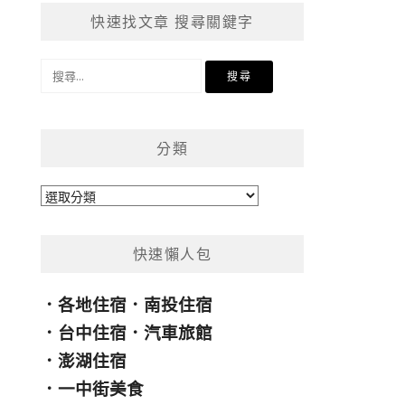
快速找文章 搜尋關鍵字
搜
尋
關
鍵
分類
字:
分
類
快速懶人包
．
各地住宿
．
南投住宿
．
台中住宿
．
汽車旅館
．
澎湖住宿
．
一中街美食