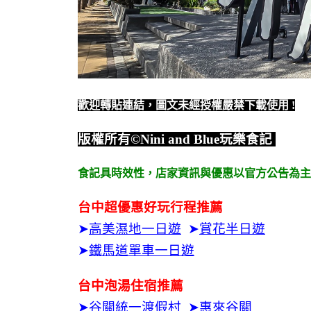
歡迎轉貼連結，圖文未經授權嚴禁下載使用
!
版權所有
©Nini and Blue
玩樂食記
食記具時效性，
店家資訊與優惠以官方公告為主
台中超優惠好玩行程推薦
➤
高美濕地一日遊
➤
賞花半日遊
➤
鐵馬道單車一日遊
台中泡湯住宿推薦
➤
谷關統一渡假村
➤
惠來谷關