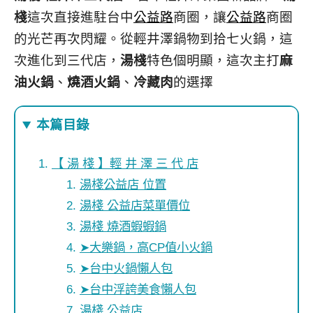
棧
這次直接進駐台中
公益路
商圈，讓
公益路
商圈
的光芒再次閃耀。從輕井澤鍋物到拾七火鍋，這
次進化到三代店，
湯棧
特色個明顯，這次主打
麻
油火鍋
、
燒酒火鍋
、
冷藏肉
的選擇
本篇目錄
【 湯 棧 】輕 井 澤 三 代 店
湯棧公益店 位置
湯棧 公益店菜單價位
湯棧 燒酒蝦蝦鍋
➤大樂鍋，高CP值小火鍋
➤台中火鍋懶人包
➤台中浮誇美食懶人包
湯棧 公益店