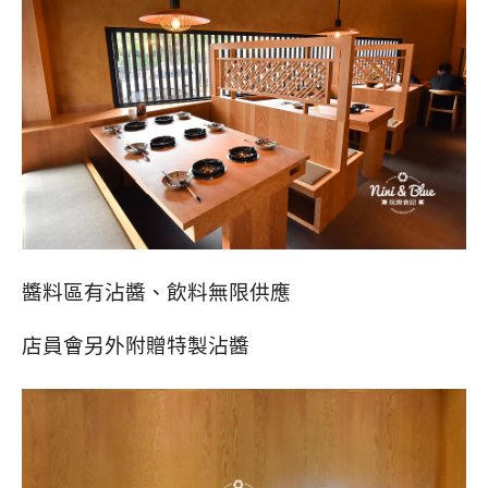
醬料區有沾醬、飲料無限供應
店員會另外附贈特製沾醬