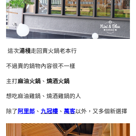
這次
湯棧
走回賣火鍋老本行
不過賣的鍋物內容很不一樣
主打
麻油火鍋
、
燒酒火鍋
想吃麻油雞鍋、燒酒雞鍋的人
除了
阿里郎
、
九冠樓
、
萬客
以外，又多個新選擇