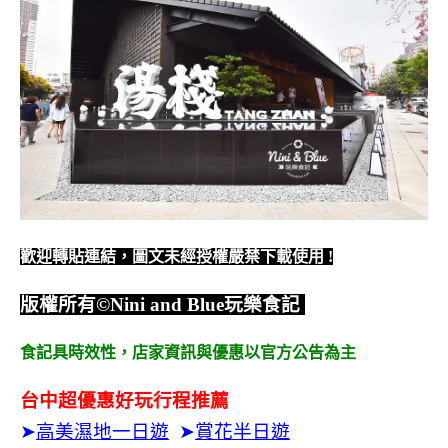
歡迎轉貼連結，圖文未經授權嚴禁下載使用
!
版權所有
©Nini and Blue
玩樂食記
食記具時效性，
店家資訊與優惠以官方公告為主
台中超優惠好玩行程推薦
➤
高美濕地一日遊
➤
賞花半日遊