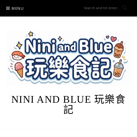
Skip
MENU
to
content
NINI AND BLUE 玩樂食
記