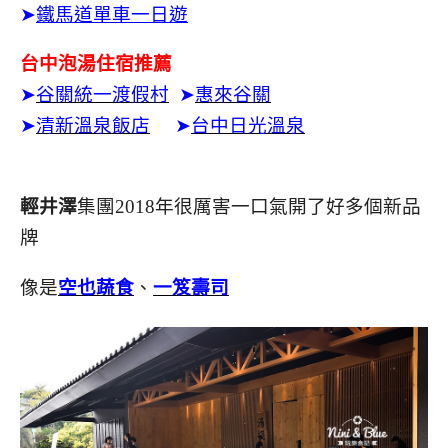
➤
鐵馬道單車一日遊
台中泡湯住宿推薦
➤
谷關統一渡假村
➤
惠來谷關
➤
清新溫泉飯店
➤
台中日光溫泉
輕井澤
集團2018年很厲害
一口氣開了好多個新品
牌
像是
空也蔬食
、
一笈壽司