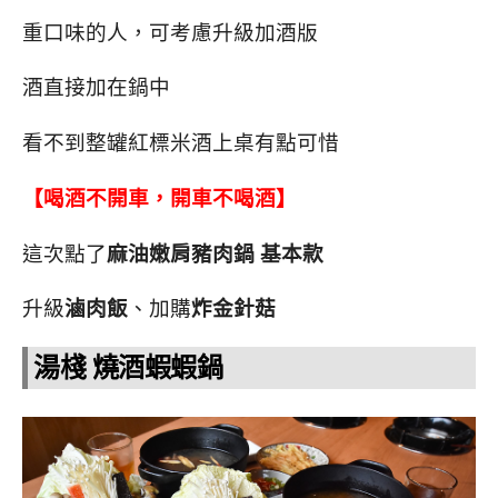
重口味的人，可考慮升級加酒版
酒直接加在鍋中
看不到整罐紅標米酒上桌有點可惜
【喝酒不開車，開車不喝酒】
這次點了
麻油嫩肩豬肉鍋 基本款
升級
滷肉飯
、加購
炸金針菇
湯棧 燒酒蝦蝦鍋