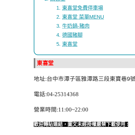
東喜堂免費停車場
東喜堂 菜單MENU
牛奶鍋-豬肉
德國豬腳
東喜堂
東喜堂
地址:
台中市潭子區雅潭路三段東寶巷9
電話:04-25314368
營業時間:11:00~22:00
歡迎轉貼連結，圖文未經授權嚴禁下載使用
!