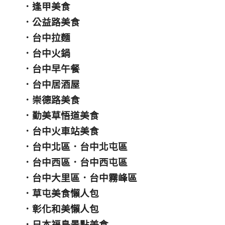
．
逢甲美食
．
公益路美食
．
台中拉麵
．
台中火鍋
．
台中早午餐
．
台中居酒屋
．
崇德路美食
．
勤美草悟道美食
．
台中火車站美食
．
台中北區
．
台中北屯區
．
台中西區
．
台中西屯區
．
台中大里區
．
台中霧峰區
．
草屯美食懶人包
．
彰化和美懶人包
．
日本福島景點美食