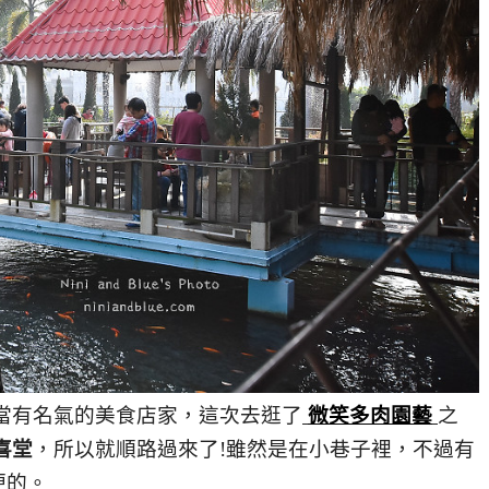
當有名氣的美食店家，這次去逛了
微笑多肉園藝
之
喜堂
，所以就順路過來了!雖然是在小巷子裡，不過有
便的。