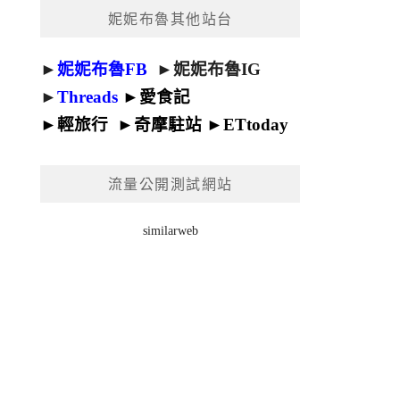
妮妮布魯其他站台
►
妮妮布魯FB
►
妮妮布魯IG
►
Threads
►
愛食記
►
輕旅行
►
奇摩駐站
►
ETtoday
流量公開測試網站
similarweb