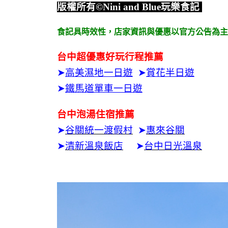
版權所有
©Nini and Blue
玩樂食記
食記具時效性，
店家資訊與優惠以官方公告為主
台中超優惠好玩行程推薦
➤
高美濕地一日遊
➤
賞花半日遊
➤
鐵馬道單車一日遊
台中泡湯住宿推薦
➤
谷關統一渡假村
➤
惠來谷關
➤
清新溫泉飯店
➤
台中日光溫泉