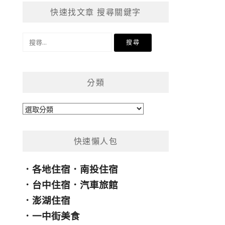
快速找文章 搜尋關鍵字
搜
尋
關
鍵
分類
字:
分
類
快速懶人包
．
各地住宿
．
南投住宿
．
台中住宿
．
汽車旅館
．
澎湖住宿
．
一中街美食