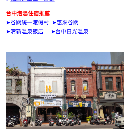
台中泡湯住宿推薦
➤
谷關統一渡假村
➤
惠來谷關
➤
清新溫泉飯店
➤
台中日光溫泉