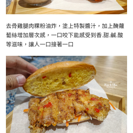
去骨雞腿肉粿粉油炸，塗上特製醬汁，加上醃蘿
蔔絲增加層次感，一口咬下能感受到香.甜.鹹.酸
等滋味，讓人一口接著一口