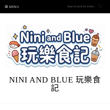
Skip
MENU
to
content
NINI AND BLUE 玩樂食
記