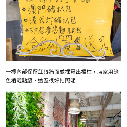
一樓內部保留紅磚牆面並裸露出樑柱，店家用綠
色植栽點綴，這區很好拍照呢