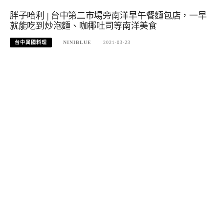
胖子哈利 | 台中第二市場旁南洋早午餐麵包店，一早
就能吃到炒泡麵、咖椰吐司等南洋美食
台中異國料理
NINIBLUE
2021-03-23