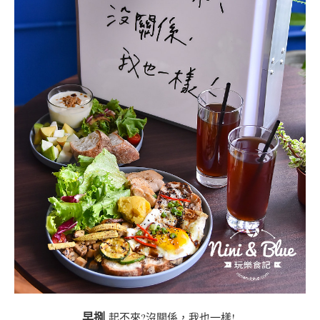
早捌
起不來?沒關係，我也一樣!