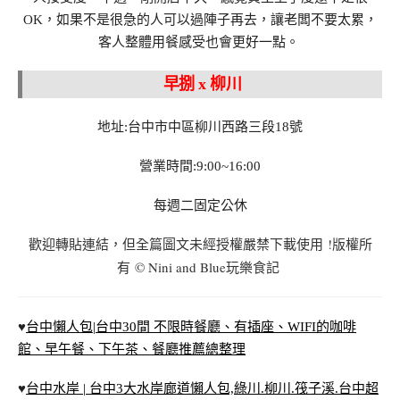
OK，如果不是很急的人可以過陣子再去，讓老闆不要太累，
客人整體用餐感受也會更好一點。
早捌 x 柳川
地址:台中市中區柳川西路三段18號
營業時間:9:00~16:00
每週二固定公休
!
歡迎轉貼連結，但
全篇圖文
未經授權
嚴禁下載使用
版權所
© Nini and Blue
有
玩樂食記
♥
台中懶人包|台中30間 不限時餐廳、有插座、WIFI的咖啡
館、早午餐、下午茶、餐廳推薦總整理
♥
台中水岸 | 台中3大水岸廊道懶人包,綠川.柳川.筏子溪.台中超