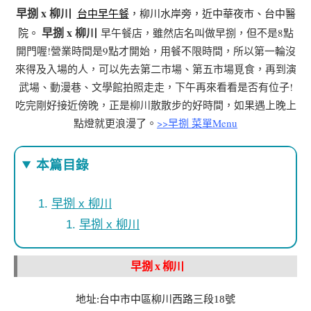
早捌 x 柳川
台中早午餐
，柳川水岸旁，近中華夜市、台中醫
早捌 x 柳川
早午餐店，雖然店名叫做早捌，但不是8點
院。
開門喔!營業時間是9點才開始，用餐不限時間，所以第一輪沒
來得及入場的人，可以先去第二市場、第五市場覓食，再到演
武場、動漫巷、文學館拍照走走，下午再來看看是否有位子!
吃完剛好接近傍晚，正是柳川散散步的好時間，如果遇上晚上
點燈就更浪漫了。
>>早捌 菜單Menu
本篇目錄
早捌 x 柳川
早捌 x 柳川
早捌 x 柳川
地址:台中市中區柳川西路三段18號