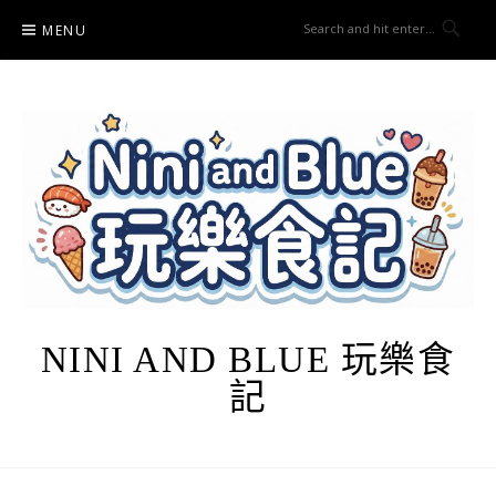
Skip
MENU
to
content
NINI AND BLUE 玩樂食
記