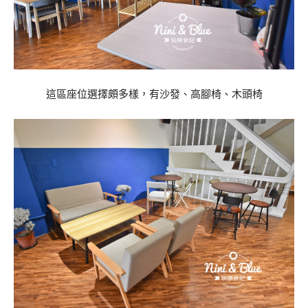
這區座位選擇頗多樣，有沙發、高腳椅、木頭椅