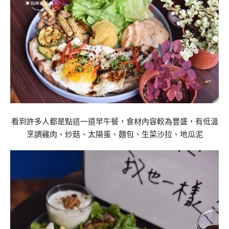
看到許多人都是點這一道早午餐，食材內容較為豐盛，有低溫
烹調雞肉、炒菇、太陽蛋、麵包、生菜沙拉、地瓜泥