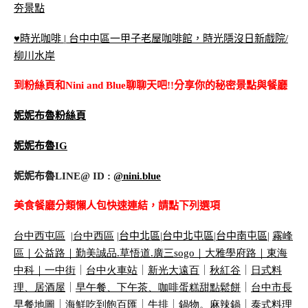
夯景點
♥時光咖啡 | 台中中區一甲子老屋咖啡館，時光隱沒日新戲院/
柳川水岸
到粉絲頁和Nini and Blue聊聊天吧!!分享你的秘密景點與餐廳
妮妮布魯粉絲頁
妮妮布魯IG
妮妮布魯LINE@ ID :
@nini.blue
美食餐廳分類懶人包快速連結，請點下列選項
台中西屯區
|
台中西區
|
台中北區
|
台中北屯區
|
台中南屯區
|
霧峰
區｜
公益路｜
勤美誠品
.
草悟道
.
廣三
sogo
｜
大雅學府路｜
東海
中科｜
一中街
｜
台中火車站
｜
新光大遠百
｜
秋紅谷
｜
日式料
理、居酒屋
｜
早午餐、下午茶、咖啡蛋糕甜點鬆餅
｜
台中市長
早餐地圖
｜
海鮮吃到飽百匯
｜
牛排
｜
鍋物。麻辣鍋
｜
泰式料理