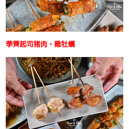
荸薺起司猪肉、雞牡蠣