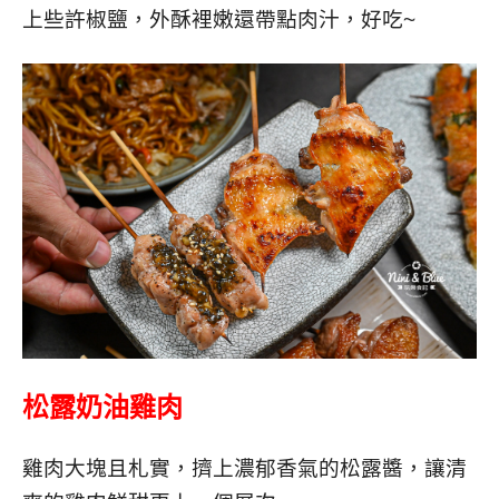
上些許椒鹽，外酥裡嫩還帶點肉汁，好吃~
松露奶油雞肉
雞肉大塊且札實，擠上濃郁香氣的松露醬，讓清