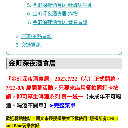
金町深夜酒食居 牡蠣與生食
金町深夜酒食居 炸物
金町深夜酒食居 營業資訊
店家/景點資訊
交通資訊
金町深夜酒食居
「金町深夜酒食居」2023.7/22（六）正式開幕，
7/22-8/6 慶開幕活動，只要來店用餐拍照打卡按
讚，即可享生啤酒系列 買一送一
【未成年不可喝
酒、喝酒不開車】
➤
完整菜單
歡迎轉貼連結，圖文未經授權嚴禁下載使用
!
版權所有
©Nini
and Blue
玩樂食記