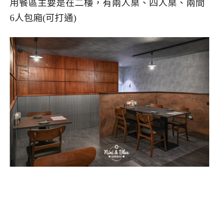
用餐區主要是在二樓，有兩人桌、四人桌、兩間
6人包廂(可打通)