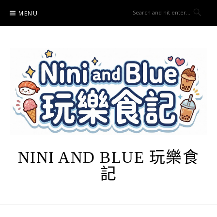
Skip
MENU
to
content
NINI AND BLUE 玩樂食
記