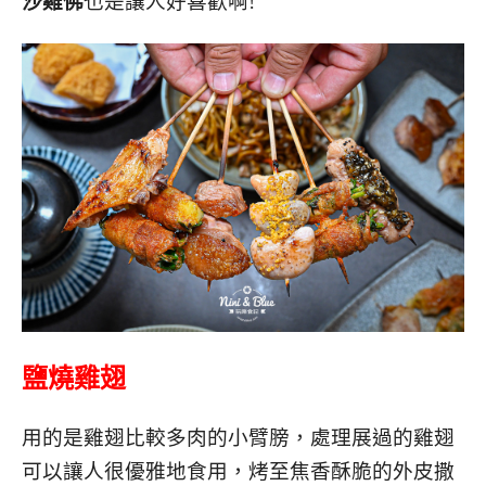
沙雞佛
也是讓人好喜歡啊!
鹽燒雞翅
用的是雞翅比較多肉的小臂膀，處理展過的雞翅
可以讓人很優雅地食用，烤至焦香酥脆的外皮撒