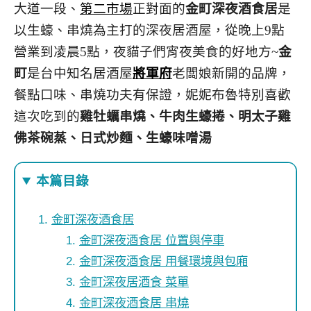
大道一段、
第二市場
正對面的
金町深夜酒食居
是
以生蠔、串燒為主打的深夜居酒屋，從晚上9點
營業到凌晨5點，夜貓子們宵夜美食的好地方~
金
町
是台中知名居酒屋
將軍府
老闆娘新開的品牌，
餐點口味、串燒功夫有保證，妮妮布魯特別喜歡
這次吃到的
雞牡蠣串燒、牛肉生蠔捲、明太子雞
佛茶碗蒸、日式炒麵、生蠔味噌湯
本篇目錄
金町深夜酒食居
金町深夜酒食居 位置與停車
金町深夜酒食居 用餐環境與包廂
金町深夜居酒食 菜單
金町深夜酒食居 串燒