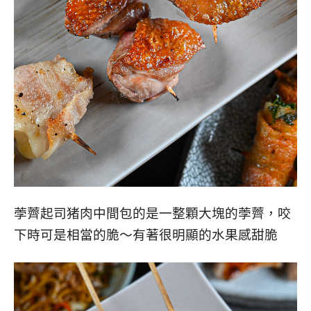
荸薺起司猪肉中間包的是一整顆大塊的荸薺，咬
下時可是相當的脆～有著很明顯的水果感甜脆