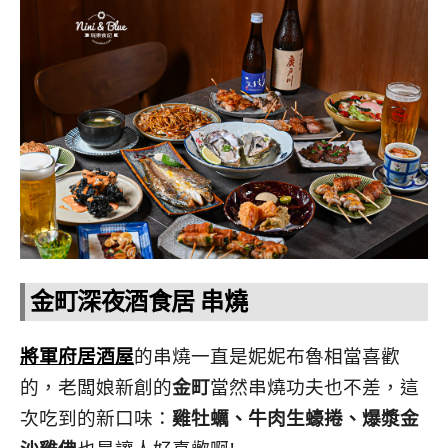
金町深夜酒食居 串燒
將軍府居酒屋
的串燒一直是妮妮布魯相當喜歡
的，老闆娘新創的
金町
當然串燒功夫也不差，這
次吃到的新口味：
雞牡蠣、牛肉生蠔捲、爆漿金