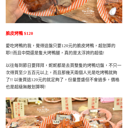
脆皮烤鴨 $120
愛吃烤鴨的我，覺得這盤只要120元的脆皮烤鴨，超划算的
耶!!而且中間還是隻大烤鴨腿，真的是太浮誇的超值!
以往每到節日要拜拜，妮妮都是去買整隻的烤鴨切盤，不只一
次得買至少五百元以上，而且那幾天兩個人光是吃烤鴨就夠
了!! 以後買這120元的就足夠了，份量豐盛但不會過多，價格
也是超級無敵划算啊!