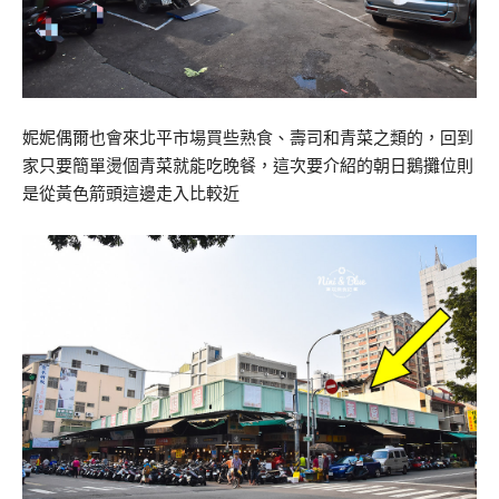
妮妮偶爾也會來北平市場買些熟食、壽司和青菜之類的，回到
家只要簡單燙個青菜就能吃晚餐，這次要介紹的朝日鵝攤位則
是從黃色箭頭這邊走入比較近