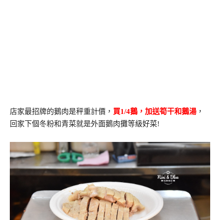
店家最招牌的鵝肉是秤重計價，
買1/4鵝，加送筍干和鵝湯
，
回家下個冬粉和青菜就是外面鵝肉攤等級好菜!