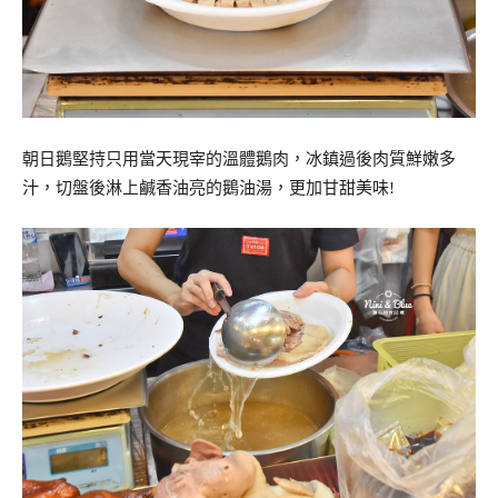
冰鎮過後肉質鮮嫩多
朝日鵝堅持只用當天現宰的溫體鵝肉，
汁，
切盤後淋上鹹香油亮的鵝油湯，更加甘甜美味!