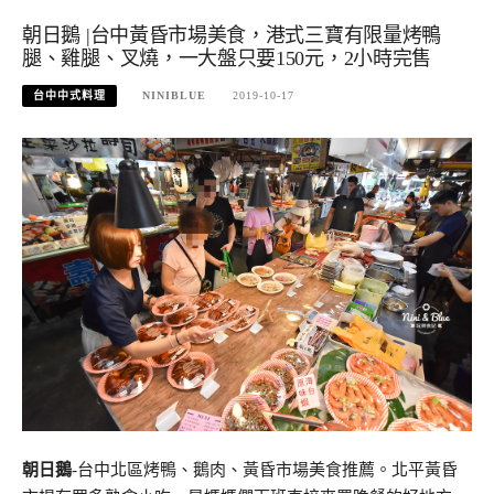
朝日鵝 |台中黃昏市場美食，港式三寶有限量烤鴨
腿、雞腿、叉燒，一大盤只要150元，2小時完售
台中中式料理
NINIBLUE
2019-10-17
朝日鵝
-台中北區烤鴨、鵝肉、黃昏市場美食推薦。北平黃昏