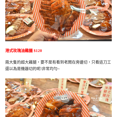
港式玫瑰油雞腿 $120
兩大隻的超大雞腿，要不是有看到老闆在旁邊切，只看這刀工
還以為是機器切的呢!非常均勻~