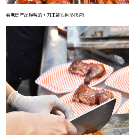
看老闆年紀輕輕的，刀工卻很俐落快速!