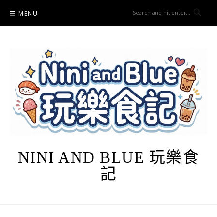
Skip
MENU
to
content
NINI AND BLUE 玩樂食
記