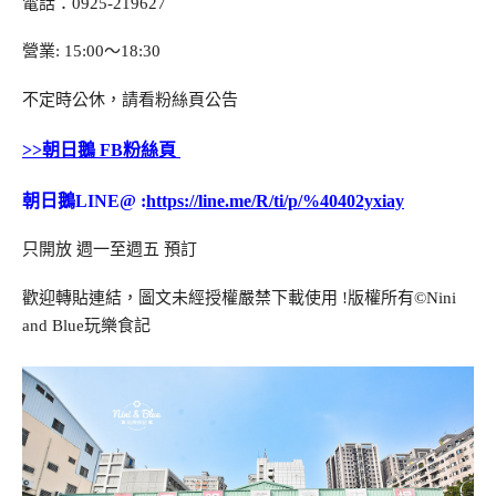
電話：0925-219627
營業: 15:00～18:30
不定時公休，請看粉絲頁公告
>>朝日鵝 FB粉絲頁
朝日鵝LINE@ :
https://line.me/R/ti/p/%40402yxiay
只開放 週一至週五 預訂
歡迎轉貼連結，圖文未經授權嚴禁下載使用
!
版權所有
©Nini
and Blue
玩樂食記