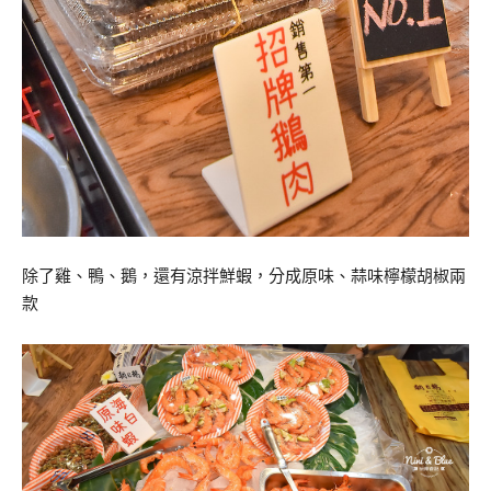
除了雞、鴨、鵝，還有涼拌鮮蝦，分成原味、蒜味檸檬胡椒兩
款