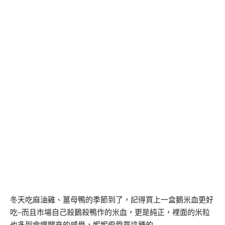
冬天吃麻油雞、薑母鴨的季節到了，記得買上一盒鵝米血更好
吃~而且市場自己殺鵝殺鴨作的米血，更是純正，裡面的米粒