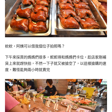
欸欸，阿姨可以借我個位子拍照嗎？
下午來採買的媽媽們很多，妮妮得和媽媽們卡位，趁店家剛補
貨上來就趕快拍，不然一下子就又被搶空了，以這樣搶購的速
度，難怪能夠兩小時就賣完