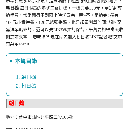
市場有眾多熟食小吃，是媽媽們下班直接來買晚餐的好地方，
朝日鵝
每日限量的港式三寶拼盤，一盤只要150元，更是超夯
搶手貨，常常開攤不到兩小時就賣完，喔~不，是搶完! 還有
100元小資拼盤、120元烤鴨拼盤，也是超級划算的啊! 想吃又
無法早點來的，還可以先LINE@預訂保留，千萬要記得當天收
攤之前來拿。 想吃嗎?! 現在就先加入朝日鵝LINE點餐吧!文中
有菜單Menu
本篇目錄
朝日鵝
朝日鵝
朝日鵝
地址：台中市北區北平路二段165號