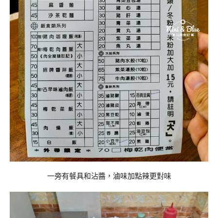
一旁有餐具和沾醬，滷味加點辣更對味