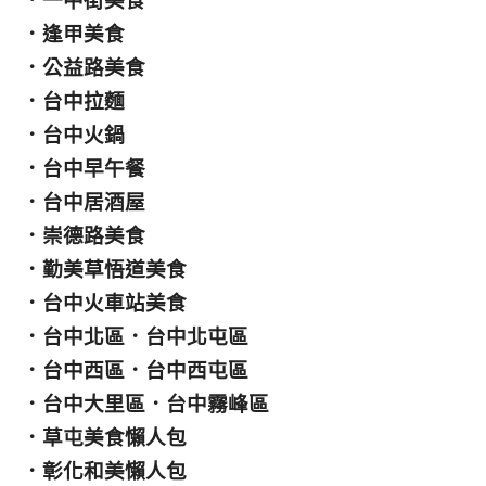
．
一中街美食
．
逢甲美食
．
公益路美食
．
台中拉麵
．
台中火鍋
．
台中早午餐
．
台中居酒屋
．
崇德路美食
．
勤美草悟道美食
．
台中火車站美食
．
台中北區
．
台中北屯區
．
台中西區
．
台中西屯區
．
台中大里區
．
台中霧峰區
．
草屯美食懶人包
．
彰化和美懶人包