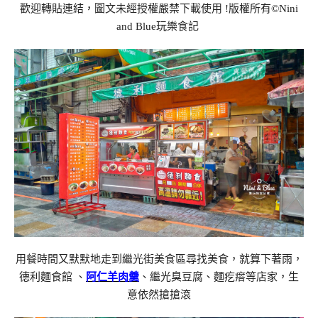
歡迎轉貼連結，圖文未經授權嚴禁下載使用
!
版權所有
©Nini
and Blue
玩樂食記
用餐時間又默默地走到繼光街美食區尋找美食，就算下著雨，
德利麵食館 、
阿仁羊肉羹
、繼光臭豆腐、麵疙瘩等店家，生
意依然搶搶滾