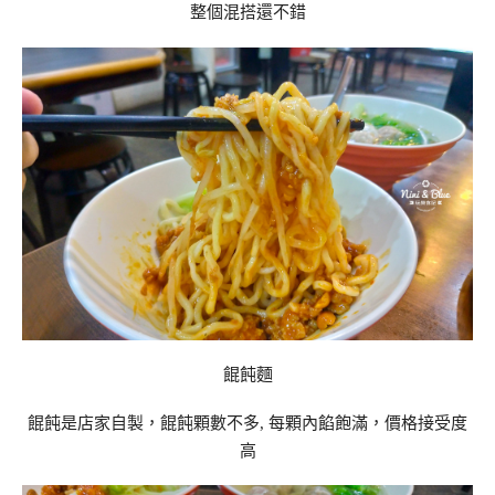
整個混搭還不錯
餛飩麵
餛飩是店家自製，餛飩顆數不多, 每顆內餡飽滿，價格接受度
高