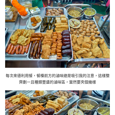
每次來德利用餐，餐檯前方的滷味總是吸引我的注意，這樣整
齊劃一且種類豐盛的滷味區，當然要夾個幾樣