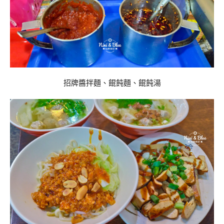
招牌醬拌麵、餛飩麵、餛飩湯