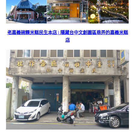
老嘉義碗粿米糕民生本店 | 隱藏台中文創園區巷弄的嘉義米糕
店