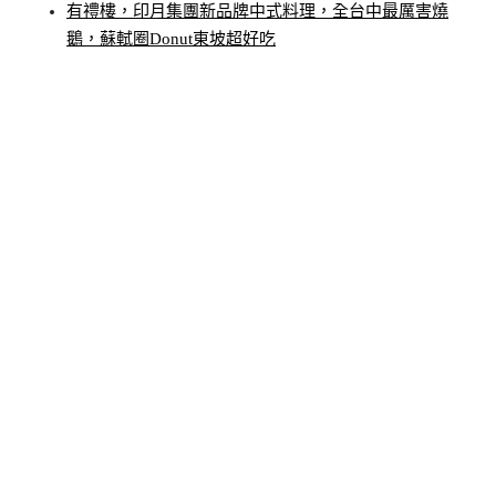
有禮樓，印月集團新品牌中式料理，全台中最厲害燒
鵝，蘇軾圈Donut東坡超好吃