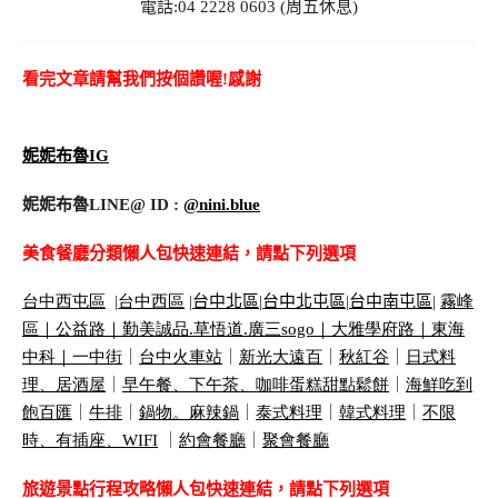
電話:04 2228 0603 (周五休息)
看完文章請幫我們按個讚喔!感謝
妮妮布魯IG
妮妮布魯LINE@ ID :
@nini.blue
美食餐廳分類懶人包快速連結，請點下列選項
台中西屯區
|
台中西區
|
台中北區
|
台中北屯區
|
台中南屯區
|
霧峰
區｜
公益路｜
勤美誠品
.
草悟道
.
廣三
sogo
｜
大雅學府路｜
東海
中科｜
一中街
｜
台中火車站
｜
新光大遠百
｜
秋紅谷
｜
日式料
理、居酒屋
｜
早午餐、下午茶、咖啡蛋糕甜點鬆餅
｜
海鮮吃到
飽百匯
｜
牛排
｜
鍋物。麻辣鍋
｜
泰式料理
｜
韓式料理
｜
不限
時、有插座、
WIFI
｜
約會餐廳
｜
聚會餐廳
旅遊景點行程攻略懶人包快速連結，請點下列選項