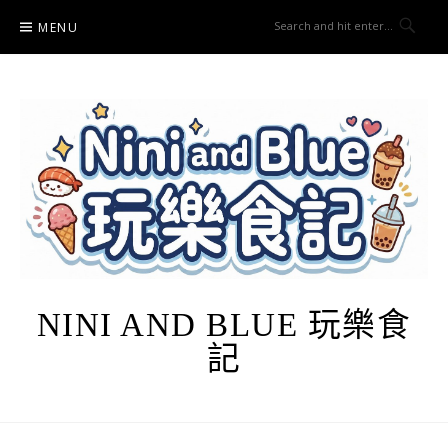
Skip
MENU
to
content
NINI AND BLUE 玩樂食
記