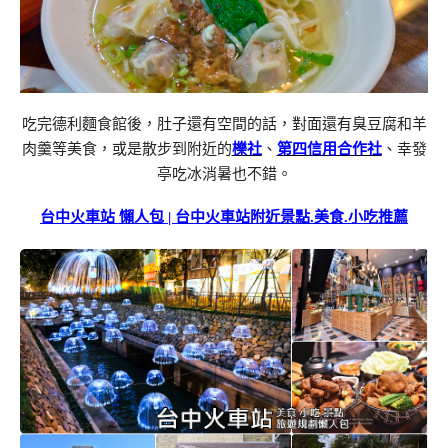
吃完德利麵食館後，肚子還有空間的話，對面還有臭豆腐和羊
肉羹等美食，或是散步到附近的
櫟社
、
第四信用合作社
、幸發
亭吃冰消暑也不錯。
台中火車站 懶人包 | 台中火車站附近景點.美食.小吃推薦