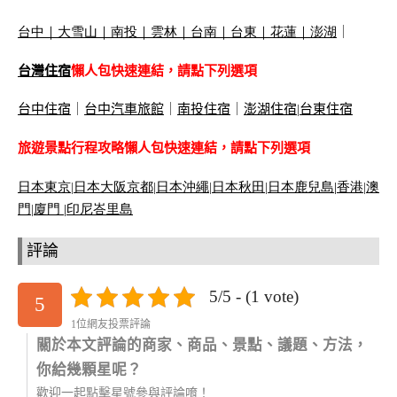
台中
｜
大雪山
｜
南投
｜
雲林
｜
台南
｜
台東
｜
花蓮
｜
澎湖
｜
台灣住宿
懶人包快速連結，請點下列選項
台中住宿
｜
台中汽車旅館
｜
南投住宿
｜
澎湖住宿
|
台東住宿
旅遊景點行程攻略懶人包快速連結，請點下列選項
日本東京
|
日本大阪京都
|
日本沖繩
|
日本秋田
|
日本鹿兒島|
香港
|
澳
門
|
廈門 |
印尼峇里島
評論
5/5 - (1 vote)
5
1位網友投票評論
關於本文評論的商家、商品、景點、議題、方法，
你給幾顆星呢？
歡迎一起點擊星號參與評論唷！