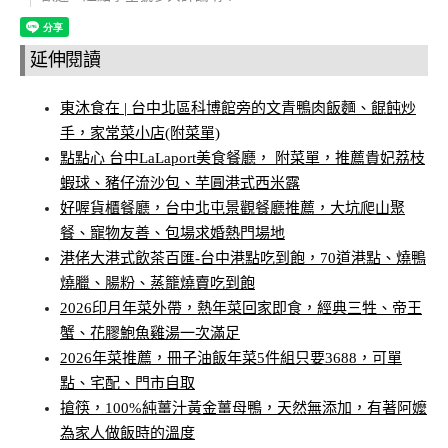
延伸閱讀
東沐食在 | 台中北區科博館旁的文青鴨肉飯麵、餛飩炒
手，家常菜小店(附菜單)
點點心 台中LaLaport美食餐廳， 附菜單，推薦貴妃荔枝
蝦球、豬仔流沙包、芋圓港式西米露
好喔貨櫃餐廳，台中北屯景觀餐廳推薦，大坑爬山聚
餐、寵物友善、包場求婚熱門場地
港佬大港式飲茶百匯-台中港點吃到飽，70道港點、燒鴨
燒臘、腸粉、蒸籠燒賣吃到飽
2026印月年菜外帶，熱年菜回家即食，經典三牲、帝王
蟹、花膠鮑魚雞湯一次滿足
2026年菜推薦，冊子油飯年菜5件組只要3688，可單
點、宅配、門市自取
搶筷，100%純薑汁黃金薑母鴨，天然無添加，有著阿嬤
為家人做飯時的溫度