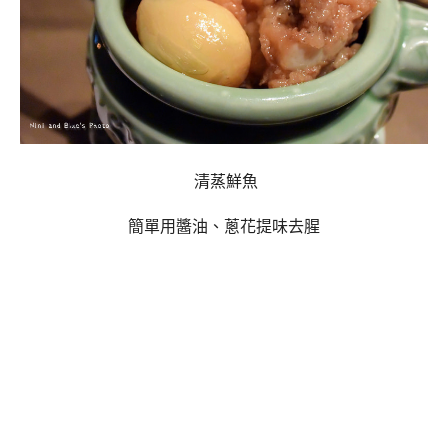
清蒸鮮魚
簡單用醬油、蔥花提味去腥