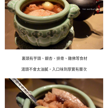
裏頭有芋頭、銀杏、排骨、雞佛等食材
湯頭不會太油膩，入口味到厚實有層次