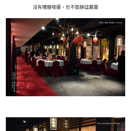
沒有嘈雜喧擾，也不致靜諡嚴肅