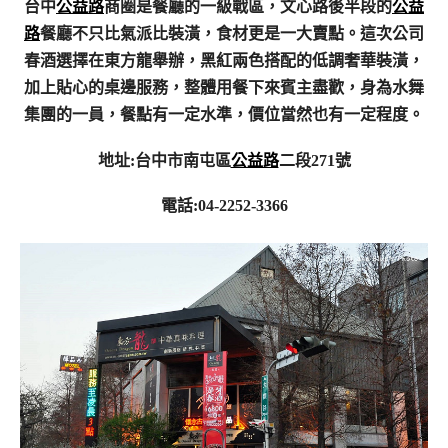
台中
公益路
商圈是餐廳的一級戰區，文心路後半段的
公益
路
餐廳不只比氣派比裝潢，食材更是一大賣點。這次公司
春酒選擇在東方龍舉辦，黑紅兩色搭配的低調奢華裝潢，
加上貼心的桌邊服務，整體用餐下來賓主盡歡，身為水舞
集團的一員，餐點有一定水準，價位當然也有一定程度。
地址:台中市南屯區
公益路
二段271號
電話:04-2252-3366