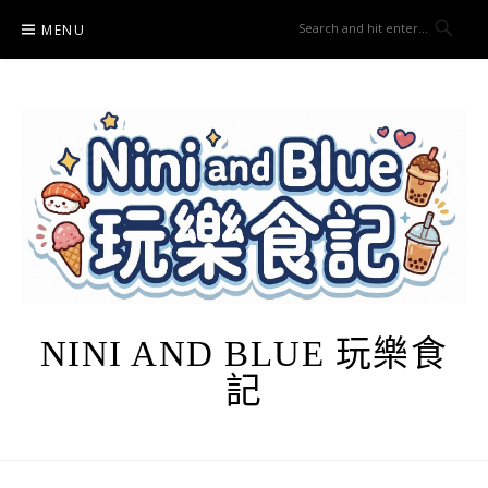
Skip
MENU
to
content
NINI AND BLUE 玩樂食
記