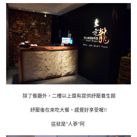
除了餐廳外，二樓以上還有提供紓壓養生館
紓壓後在來吃大餐，感覺好享受喔!!
這就是”人蔘”阿