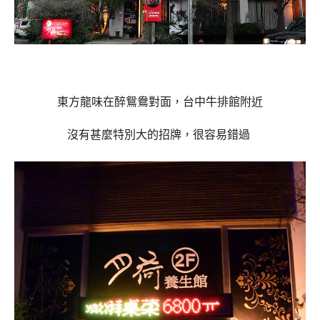
東方龍味在醉鴛鴦對面，台中牛排館附近
沒有甚麼特別大的招牌，很容易錯過