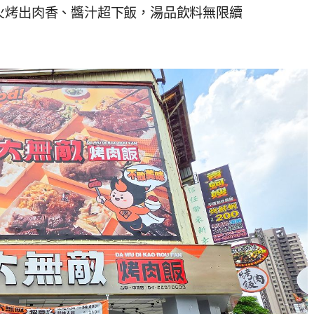
火烤出肉香、醬汁超下飯，湯品飲料無限續