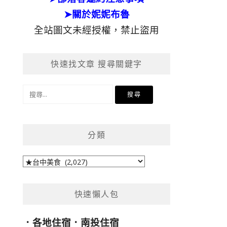
➤關於妮妮布魯
全站圖文未經授權，禁止盜用
快速找文章 搜尋關鍵字
搜
尋
關
鍵
分類
字:
分
類
快速懶人包
．
各地住宿
．
南投住宿