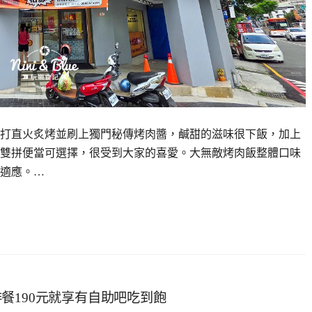
打直火炙烤並刷上獨門秘傳烤肉醬，鹹甜的滋味很下飯，加上
雙拼便當可選擇，很受到大家的喜愛。大無敵烤肉飯整體口味
適應。…
餐190元就享有自助吧吃到飽