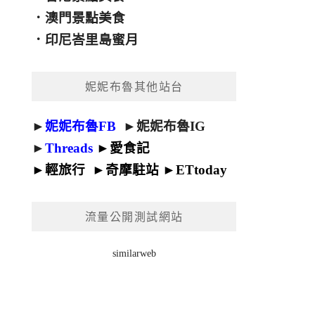
．
澳門景點美食
．
印尼峇里島蜜月
妮妮布魯其他站台
►
妮妮布魯FB
►
妮妮布魯IG
►
Threads
►
愛食記
►
輕旅行
►
奇摩駐站
►
ETtoday
流量公開測試網站
similarweb