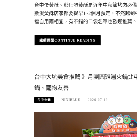
台中蛋黃酥、彰化蛋黃酥是近年中秋節烤肉必備
數蛋黃酥店家都要提早1~2個月預定，不然越
禮自用兩相宜，有不錯的口袋名單也歡迎推薦。
CONTINUE READING
台中大坑美食推薦 》月團圓雞湯火鍋北屯
鍋、寵物友善
NINIBLUE
2026-07-19
台中火鍋