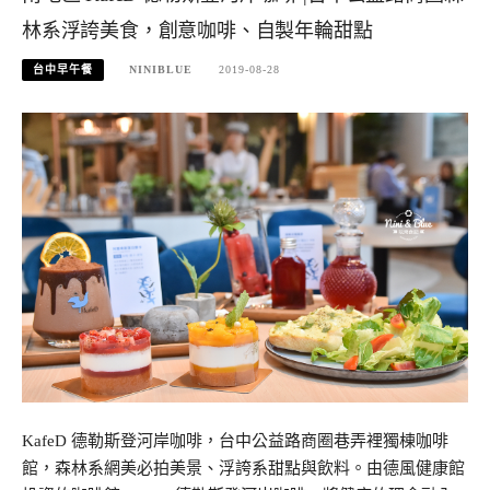
林系浮誇美食，創意咖啡、自製年輪甜點
台中早午餐
NINIBLUE
2019-08-28
KafeD 德勒斯登河岸咖啡，台中公益路商圈巷弄裡獨棟咖啡
館，森林系網美必拍美景、浮誇系甜點與飲料。由德風健康館