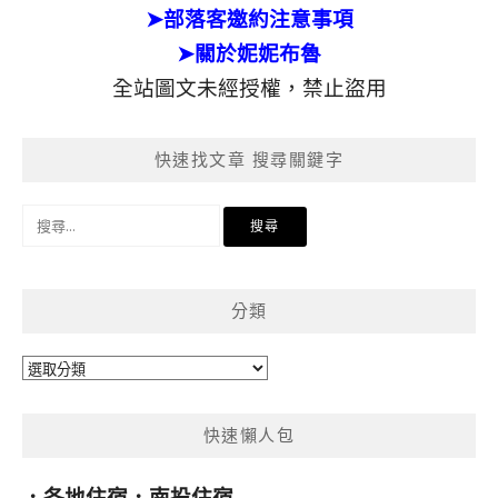
➤部落客邀約注意事項
➤關於妮妮布魯
全站圖文未經授權，禁止盜用
快速找文章 搜尋關鍵字
搜
尋
關
鍵
分類
字:
分
類
快速懶人包
．
各地住宿
．
南投住宿