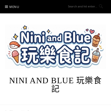
Skip
MENU
to
content
NINI AND BLUE 玩樂食
記