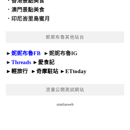
．
香港景點美食
．
澳門景點美食
．
印尼峇里島蜜月
妮妮布魯其他站台
►
妮妮布魯FB
►
妮妮布魯IG
►
Threads
►
愛食記
►
輕旅行
►
奇摩駐站
►
ETtoday
流量公開測試網站
similarweb