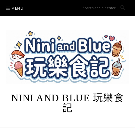
Skip
MENU
to
content
NINI AND BLUE 玩樂食
記