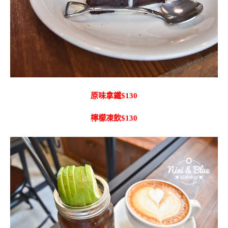
原味拿鐵$130
檸檬凍飲$130