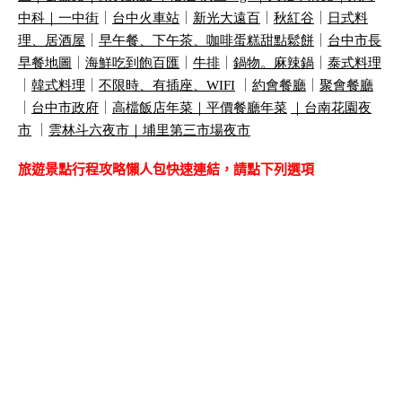
中科｜
一中街
｜
台中火車站
｜
新光大遠百
｜
秋紅谷
｜
日式料
理、居酒屋
｜
早午餐、下午茶、咖啡蛋糕甜點鬆餅
｜
台中市長
早餐地圖
｜
海鮮吃到飽百匯
｜
牛排
｜
鍋物。麻辣鍋
｜
泰式料理
｜
韓式料理
｜
不限時、有插座、
WIFI
｜
約會餐廳
｜
聚會餐廳
｜
台中市政府
｜
高檔飯店年菜｜
平價餐廳年菜
｜
台南花園夜
市
｜
雲林斗六夜市｜
埔里第三市場夜市
旅遊景點行程攻略懶人包快速連結，請點下列選項