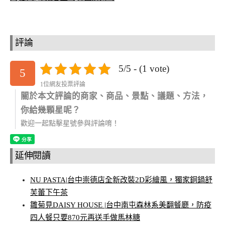
評論
5/5 - (1 vote)
5
1位網友投票評論
關於本文評論的商家、商品、景點、議題、方法，
你給幾顆星呢？
歡迎一起點擊星號參與評論唷！
延伸閱讀
NU PASTA|台中崇德店全新改裝2D彩繪風，獨家銅鍋舒
芙蕾下午茶
雛菊見DAISY HOUSE |台中南屯森林系美翻餐廳，防疫
四人餐只要870元再送手做馬林糖