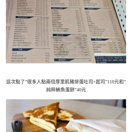
這次點了”很多人點兩倍厚里肌豬排蛋吐司+起司”110元和”
純粹鮪魚蛋餅”40元