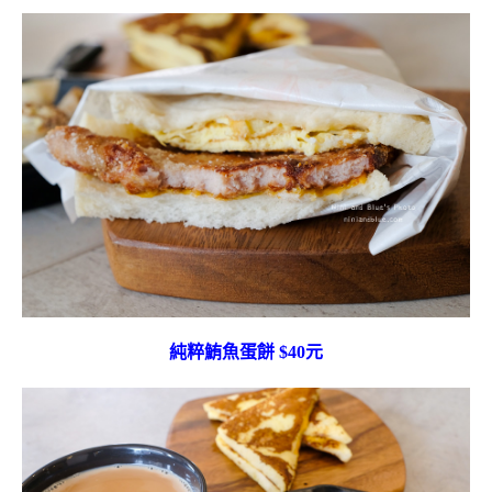
純粹鮪魚蛋餅 $40元