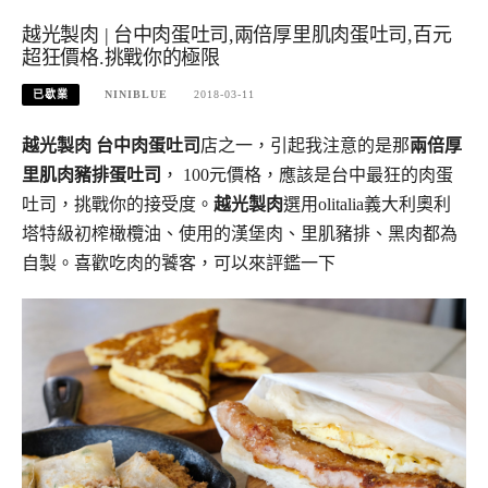
越光製肉 | 台中肉蛋吐司,兩倍厚里肌肉蛋吐司,百元
超狂價格.挑戰你的極限
已歇業
NINIBLUE
2018-03-11
越光製肉
台中肉蛋吐司
店之一，引起我注意的是那
兩倍厚
里肌肉豬排蛋吐司
， 100元價格，應該是台中最狂的肉蛋
吐司，挑戰你的接受度。
越光製肉
選用olitalia義大利奧利
塔特級初榨橄欖油、使用的漢堡肉、里肌豬排、黑肉都為
自製。喜歡吃肉的饕客，可以來評鑑一下