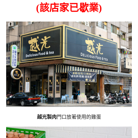
(該店家已歇業)
越光製肉
門口放著使用的雞蛋