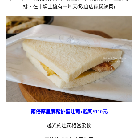
排，在市場上擁有一片天(取自店家粉絲頁)
兩倍厚里肌豬排蛋吐司+起司$110元
越光的吐司相當柔軟