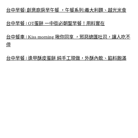
台中早餐| 創意廚房早午餐 ，午餐系列:義大利麵、越光米食
台中早餐 | OT蛋餅 一中街必朝聖早餐！用料實在
台中餐車 | Kiss morning 啾你同享 ，邪惡總匯吐司，讓人吃不
停
台中早餐 | 逢甲酥皮蛋餅 純手工現做，外酥內軟、餡料飽滿