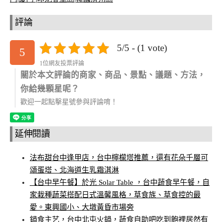
評論
5/5 - (1 vote)
5
1位網友投票評論
關於本文評論的商家、商品、景點、議題、方法，
你給幾顆星呢？
歡迎一起點擊星號參與評論唷！
延伸閱讀
法布甜台中逢甲店，台中檸檬塔推薦，還有花朵千層可
頌蛋塔、北海道生乳霜淇淋
【台中早午餐】於光 Solar Table ，台中蔬食早午餐，自
家栽種蔬菜搭配日式溫馨風格，草食族、草食控的最
愛。東興國小、大墩黃昏市場旁
鍋食主艺，台中北屯火鍋，蔬食自助吧吃到飽裡居然有