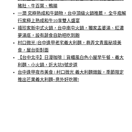
豬肚、牛百葉、鴨腸
一潤 究極熟成和牛鍋物，台中頂級火鍋推薦， 全牛庖解
行家極上熟成和牛10享雙人盛宴
禧珍家新中式火鍋，台中南屯火鍋，獨家孟婆湯、紅濃
夢湯底，設有蔬食自助吧吃到飽
村口微光 |台中逢甲老宅義大利麵，巷弄文青風秘境美
食，屋台街對面
【台中北屯】日漫咖啡｜貨櫃風白色小屋早午餐、義大
利麵、小火鍋，近大坑9號步道
台中逢甲夜市美食 | 村口微光 義大利麵燉飯，季節限定
推出芒果義大利麵~意外好吃喔!