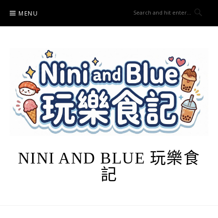
Skip
MENU
to
content
NINI AND BLUE 玩樂食
記