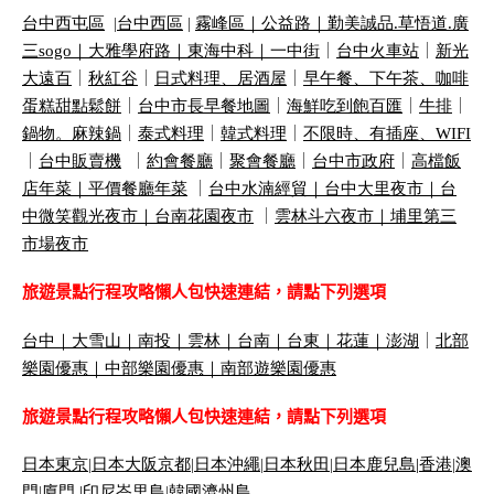
台中西屯區
|
台中西區
|
霧峰區｜
公益路｜
勤美誠品
.
草悟道
.
廣
三
sogo
｜
大雅學府路｜
東海中科｜
一中街
｜
台中火車站
｜
新光
大遠百
｜
秋紅谷
｜
日式料理、居酒屋
｜
早午餐、下午茶、咖啡
蛋糕甜點鬆餅
｜
台中市長早餐地圖
｜
海鮮吃到飽百匯
｜
牛排
｜
鍋物。麻辣鍋
｜
泰式料理
｜
韓式料理
｜
不限時、有插座、
WIFI
｜
台中販賣機
｜
約會餐廳
｜
聚會餐廳
｜
台中市政府
｜
高檔飯
店年菜｜
平價餐廳年菜
｜
台中水湳經貿｜
台中大里夜市｜
台
中微笑觀光夜市｜
台南花園夜市
｜
雲林斗六夜市｜
埔里第三
市場夜市
旅遊景點行程攻略懶人包快速連結，請點下列選項
台中
｜
大雪山
｜
南投
｜
雲林
｜
台南
｜
台東
｜
花蓮
｜
澎湖
｜
北部
樂園優惠
｜
中部樂園優惠
｜
南部遊樂園優惠
旅遊景點行程攻略懶人包快速連結，請點下列選項
日本東京
|
日本大阪京都
|
日本沖繩
|
日本秋田
|
日本鹿兒島|
香港
|
澳
門
|
廈門 |
印尼峇里島
|
韓國濟州島