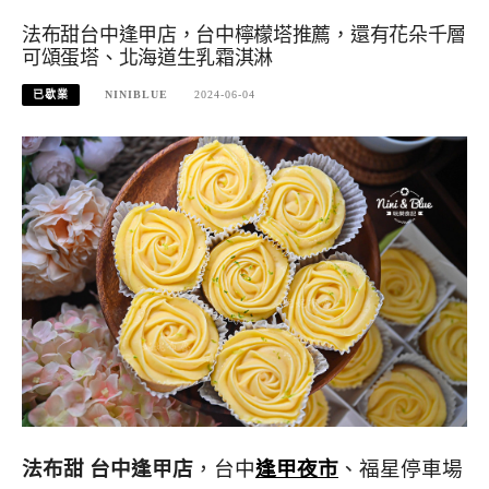
法布甜台中逢甲店，台中檸檬塔推薦，還有花朵千層
可頌蛋塔、北海道生乳霜淇淋
已歇業
NINIBLUE
2024-06-04
法布甜 台中逢甲店
，台中
逢甲夜市
、福星停車場