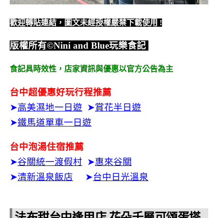
歡迎轉貼連結，圖文未經授權嚴禁下載使用
!
版權所有
©Nini and Blue
玩樂食記
食記具時效性，
店家資訊與優惠以官方公告為主
台中超優惠好玩行程推薦
➤
高美濕地一日遊
➤
賞花半日遊
➤
鐵馬道單車一日遊
台中泡湯住宿推薦
➤
谷關統一渡假村
➤
惠來谷關
➤
清新溫泉飯店
➤
台中日光溫泉
法布甜台中逢甲店 花朵千層可頌蛋塔