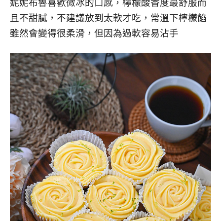
妮妮布魯喜歡微冰的口感，檸檬酸香度最舒服而
且不甜膩，不建議放到太軟才吃，常溫下檸檬餡
雖然會變得很柔滑，但因為過軟容易沾手