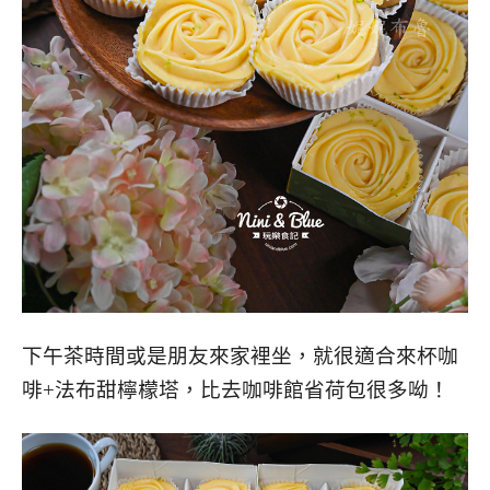
下午茶時間或是朋友來家裡坐，就很適合來杯咖
啡+法布甜檸檬塔，比去咖啡館省荷包很多呦！