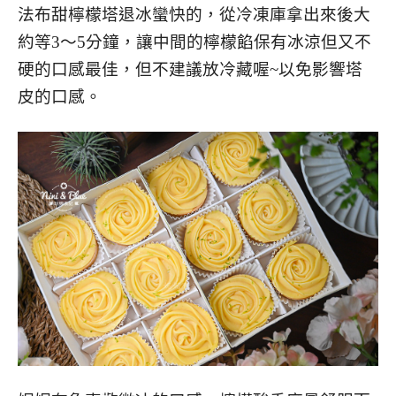
法布甜檸檬塔退冰蠻快的，從冷凍庫拿出來後大
約等3～5分鐘，讓中間的檸檬餡保有冰涼但又不
硬的口感最佳，但不建議放冷藏喔~以免影響塔
皮的口感。