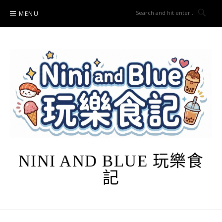
Skip
MENU
to
content
NINI AND BLUE 玩樂食
記