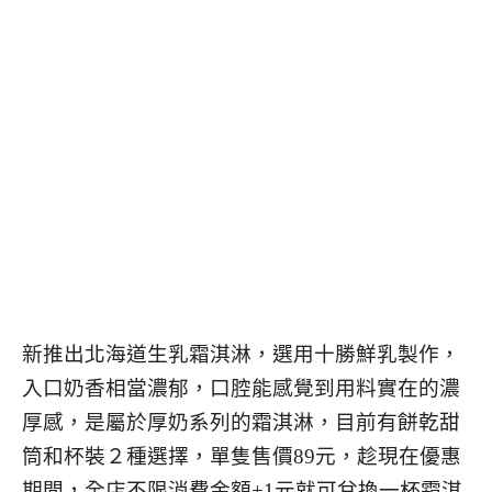
新推出北海道生乳霜淇淋，選用十勝鮮乳製作，
入口奶香相當濃郁，口腔能感覺到用料實在的濃
厚感，是屬於厚奶系列的霜淇淋，目前有餅乾甜
筒和杯裝２種選擇，單隻售價89元，趁現在優惠
期間，全店不限消費金額+1元就可兌換一杯霜淇