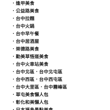
．
逢甲美食
．
公益路美食
．
台中拉麵
．
台中火鍋
．
台中早午餐
．
台中居酒屋
．
崇德路美食
．
勤美草悟道美食
．
台中火車站美食
．
台中北區
．
台中北屯區
．
台中西區
．
台中西屯區
．
台中大里區
．
台中霧峰區
．
草屯美食懶人包
．
彰化和美懶人包
．
日本福島景點美食