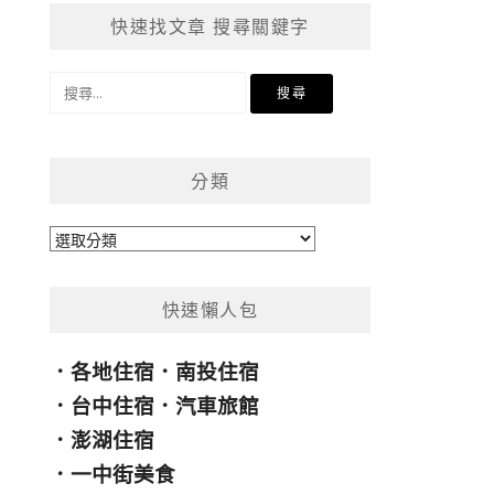
快速找文章 搜尋關鍵字
搜
尋
關
鍵
分類
字:
分
類
快速懶人包
．
各地住宿
．
南投住宿
．
台中住宿
．
汽車旅館
．
澎湖住宿
．
一中街美食