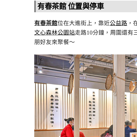
有春茶館 位置與停車
有春茶館
位在大進街上，靠近
公益路
，
文心森林公園站
走路10分鐘，周圍還
朋好友來聚餐～