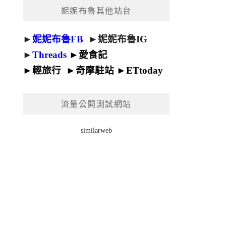
妮妮布魯其他站台
►
妮妮布魯FB
►
妮妮布魯IG
►
Threads
►
愛食記
►
輕旅行
►
奇摩駐站
►
ETtoday
流量公開測試網站
similarweb