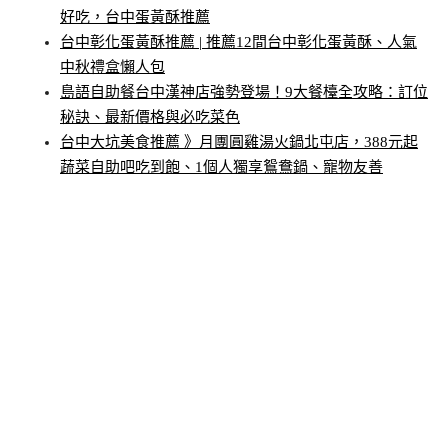
好吃，台中蛋黃酥推薦
台中彰化蛋黃酥推薦 | 推薦12間台中彰化蛋黃酥、人氣
中秋禮盒懶人包
島語自助餐台中漢神店強勢登場！9大餐檯全攻略：訂位
秘訣、最新價格與必吃菜色
台中大坑美食推薦 》月團圓雞湯火鍋北屯店，388元起
蔬菜自助吧吃到飽、1個人獨享鴛鴦鍋、寵物友善