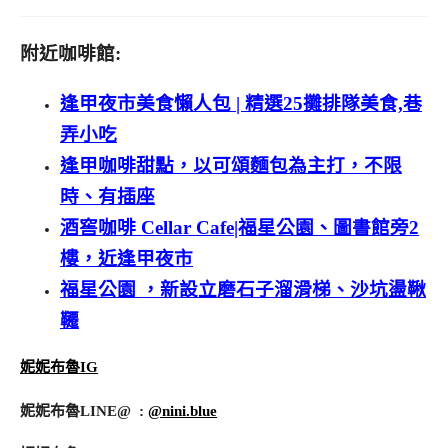
附近咖啡館:
逢甲夜市美食懶人包 | 精選25攤排隊美食,巷
弄小吃
逢甲咖啡甜點，以可頌麵包為主打，不限
時、有插座
酒窖咖啡 Cellar Cafe|福星公園、圖書館旁2
樓，近逢甲夜市
福星公園 ，新設立磨石子溜滑梯、沙坑盪鞦
韆
妮妮布魯IG
妮妮布魯LINE@ :
@nini.blue