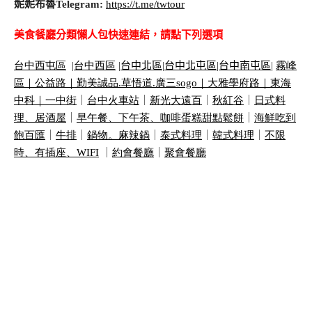
妮妮布魯Telegram:
https://t.me/twtour
美食餐廳分類懶人包快速連結，請點下列選項
台中西屯區
|
台中西區
|
台中北區
|
台中北屯區
|
台中南屯區
|
霧峰
區｜
公益路｜
勤美誠品
.
草悟道
.
廣三
sogo
｜
大雅學府路｜
東海
中科｜
一中街
｜
台中火車站
｜
新光大遠百
｜
秋紅谷
｜
日式料
理、居酒屋
｜
早午餐、下午茶、咖啡蛋糕甜點鬆餅
｜
海鮮吃到
飽百匯
｜
牛排
｜
鍋物。麻辣鍋
｜
泰式料理
｜
韓式料理
｜
不限
時、有插座、
WIFI
｜
約會餐廳
｜
聚會餐廳