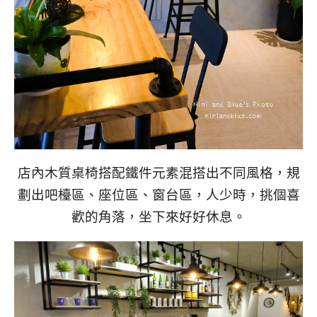
店內木質桌椅搭配鐵件元素混搭出不同風格，規
劃出吧檯區、座位區、窗台區，人少時，挑個喜
歡的角落，坐下來好好休息。