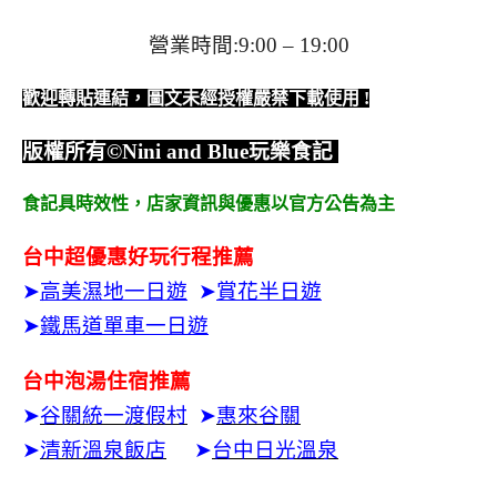
營業時間:9:00 – 19:00
歡迎轉貼連結，圖文未經授權嚴禁下載使用
!
版權所有
©Nini and Blue
玩樂食記
食記具時效性，
店家資訊與優惠以官方公告為主
台中超優惠好玩行程推薦
➤
高美濕地一日遊
➤
賞花半日遊
➤
鐵馬道單車一日遊
台中泡湯住宿推薦
➤
谷關統一渡假村
➤
惠來谷關
➤
清新溫泉飯店
➤
台中日光溫泉