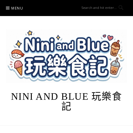
Skip
MENU
to
content
NINI AND BLUE 玩樂食
記