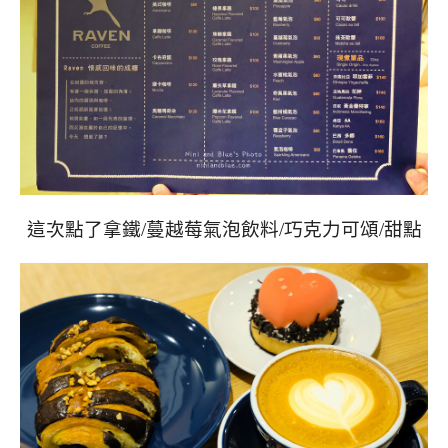
這次點了拿鐵/蔓越莓氣泡飲料/巧克力可頌/甜點