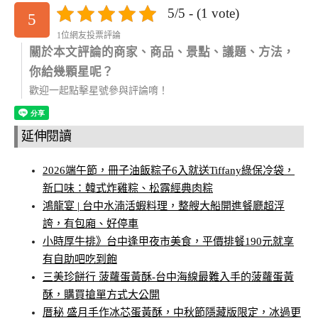
5/5 - (1 vote)
5
1位網友投票評論
關於本文評論的商家、商品、景點、議題、方法，
你給幾顆星呢？
歡迎一起點擊星號參與評論唷！
延伸閱讀
2026端午節，冊子油飯粽子6入就送Tiffany綠保冷袋，
新口味：韓式炸雞粽、松露經典肉粽
鴻龍宴 | 台中水湳活蝦料理，整艘大船開進餐廳超浮
誇，有包廂、好停車
小時厚牛排》台中逢甲夜市美食，平價排餐190元就享
有自助吧吃到飽
三美珍餅行 菠蘿蛋黃酥-台中海線最難入手的菠蘿蛋黃
酥，購買搶單方式大公開
厝秘 盛月手作冰芯蛋黃酥，中秋節隱藏版限定，冰過更