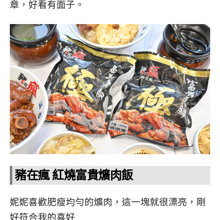
章，好看有面子。
豬在瘋 紅燒富貴爌肉飯
妮妮喜歡肥瘦均勻的爌肉，這一塊就很漂亮，剛
好符合我的喜好