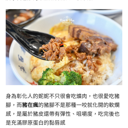
身為彰化人的妮妮不只很會吃爌肉，也很愛吃豬
腳，而
豬在瘋
的豬腳不是那種一咬就化開的軟爛
感，是屬於豬皮還帶有彈性、咀嚼度，吃完後也
是充滿膠原蛋白的黏唇感