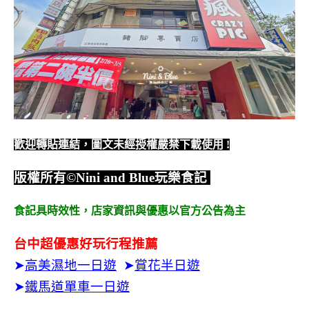
歡迎轉貼連結，圖文未經授權嚴禁下載使用
!
版權所有
©Nini and Blue
玩樂食記
食記具時效性，
店家資訊與優惠以官方公告為主
台中超優惠好玩行程推薦
➤
高美濕地一日遊
➤
賞花半日遊
➤
鐵馬道單車一日遊