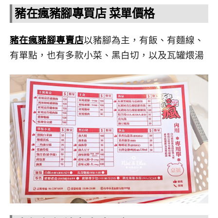
豬在瘋豬腳專買店 菜單價格
豬在瘋豬腳專賣店
以豬腳為主，有飯、有麵線、
有單點，也有多款小菜、黑白切，以及瓦罐煨湯