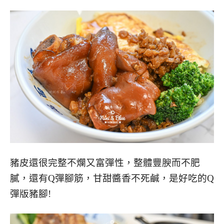
豬皮還很完整不爛又富彈性，整體豐腴而不肥
膩，還有Q彈腳筋，甘甜醬香不死鹹，是好吃的Q
彈版豬腳!