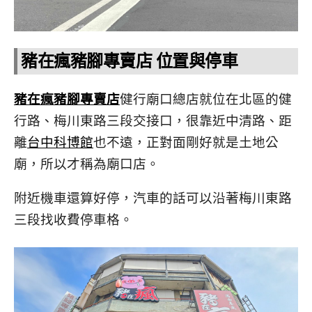
豬在瘋豬腳專賣店 位置與停車
豬在瘋豬腳專賣店
健行廟口總店就位在北區的健
行路、梅川東路三段交接口，很靠近中清路、距
離
台中科博館
也不遠，正對面剛好就是土地公
廟，所以才稱為廟口店。
附近機車還算好停，汽車的話可以沿著梅川東路
三段找收費停車格。