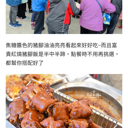
焦糖醬色的豬腳油油亮亮看起來好好吃~而且
富
貴紅燒豬腳飯是半中半蹄，點餐時不用再挑選，
都幫你搭配好了