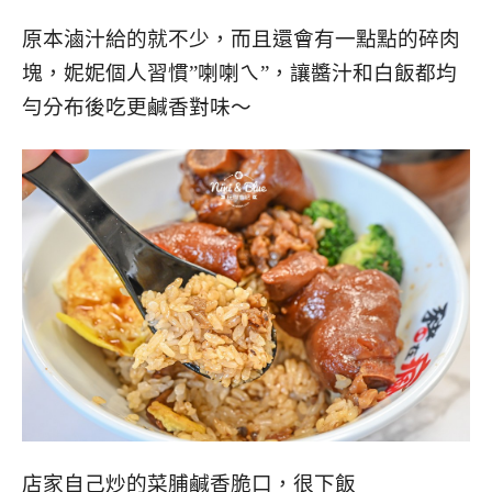
原本滷汁給的就不少，而且還會有一點點的碎肉
塊，妮妮個人習慣”喇喇ㄟ”，讓醬汁和白飯都均
勻分布後吃更鹹香對味～
店家自己炒的菜脯鹹香脆口，很下飯