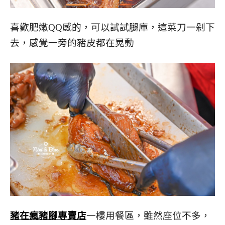
喜歡肥嫩QQ感的，可以試試腿庫，這菜刀一剁下
去，感覺一旁的豬皮都在晃動
豬在瘋豬腳專賣店
一樓用餐區，雖然座位不多，