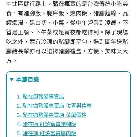
中北區健行路上。
豬在瘋
賣的是台灣傳統小吃美
食，有豬腳飯、腿庫飯、爌肉飯、豬腳麵線、瓦
罐煨湯、黑白切、小菜，從中午營業到凌晨，不
管是正餐、下午茶或是宵夜都吃得到。除了現場
吃之外，還有冷凍的豬腳即享包，遇到閏年送豬
腳給長輩亦可以選擇豬腳禮盒，方便、美味又大
方。
本篇目錄
豬在瘋豬腳專賣店
豬在瘋豬腳專賣店 位置與停車
豬在瘋豬腳專買店 菜單價格
豬在瘋 紅燒富貴豬腳飯
豬在瘋 紅燒富貴爌肉飯