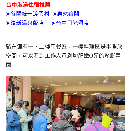
台中泡湯住宿推薦
➤
谷關統一渡假村
➤
惠來谷關
➤
清新溫泉飯店
➤
台中日光溫泉
豬在瘋有一、二樓用餐區，一樓料理區是半開放
空間，可以看到工作人員剁切肥嫩Q彈的豬腳畫
面