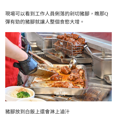
現場可以看到工作人員俐落的剁切豬腳，瞧那Q
彈有勁的豬腳就讓人整個食慾大增。
豬腳放到白飯上還會淋上滷汁