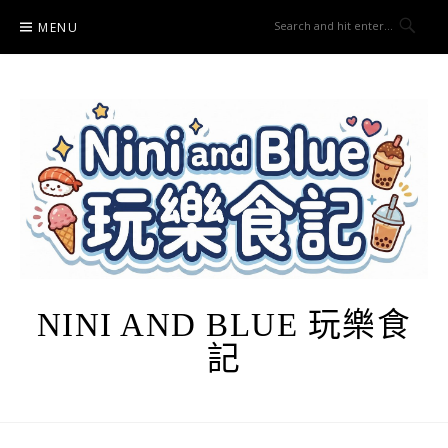
Skip
MENU
to
content
NINI AND BLUE 玩樂食
記