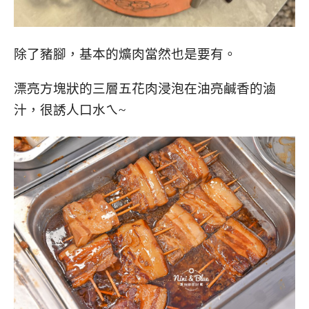
除了豬腳，基本的爌肉當然也是要有。
漂亮方塊狀的三層五花肉浸泡在油亮鹹香的滷
汁，很誘人口水ㄟ~