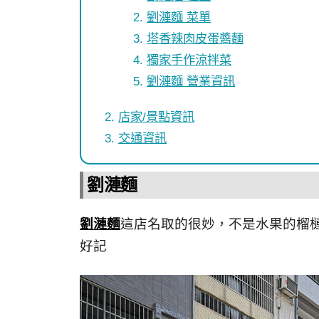
劉漣麵 菜單
塔香辣肉皮蛋醬麵
獨家手作涼拌菜
劉漣麵 營業資訊
店家/景點資訊
交通資訊
劉漣麵
劉漣麵
這店名取的很妙，不是水果的榴
好記