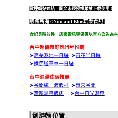
歡迎轉貼連結，圖文未經授權嚴禁下載使用
!
版權所有
©Nini and Blue
玩樂食記
食記具時效性，
店家資訊與優惠以官方公告為主
台中超優惠好玩行程推薦
➤
高美濕地一日遊
➤
賞花半日遊
➤
鐵馬道單車一日遊
台中泡湯住宿推薦
➤
谷關統一渡假村
➤
惠來谷關
➤
清新溫泉飯店
➤
台中日光溫泉
劉漣麵 位置