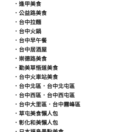
．
逢甲美食
．
公益路美食
．
台中拉麵
．
台中火鍋
．
台中早午餐
．
台中居酒屋
．
崇德路美食
．
勤美草悟道美食
．
台中火車站美食
．
台中北區
．
台中北屯區
．
台中西區
．
台中西屯區
．
台中大里區
．
台中霧峰區
．
草屯美食懶人包
．
彰化和美懶人包
．
日本福島景點美食