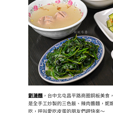
劉漣麵
，台中北屯昌平路商圈銅板美食
是全手工炒製的三色飯、辣肉醬麵，妮
吃，呼叫愛吃皮蛋的朋友們趕快來～