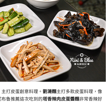
，主打皮蛋創意料理。
劉漣麵
主打多款皮蛋料理，像
妮布魯推薦這次吃到的
塔香辣肉皮蛋醬麵
非常香辣好