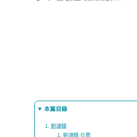
本篇目錄
劉漣麵
劉漣麵 位置