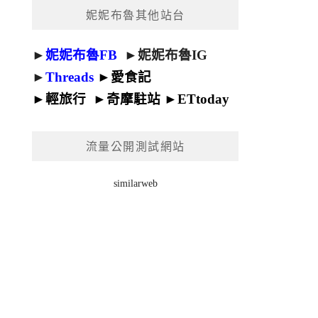
妮妮布魯其他站台
►
妮妮布魯FB
►
妮妮布魯IG
►
Threads
►
愛食記
►
輕旅行
►
奇摩駐站
►
ETtoday
流量公開測試網站
similarweb