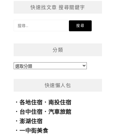
快速找文章 搜尋關鍵字
搜
尋
關
鍵
分類
字:
分
類
快速懶人包
．
各地住宿
．
南投住宿
．
台中住宿
．
汽車旅館
．
澎湖住宿
．
一中街美食