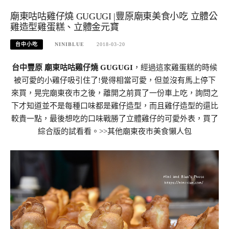
廟東咕咕雞仔燒 GUGUGI |豐原廟東美食小吃 立體公
雞造型雞蛋糕、立體金元寶
台中小吃
NINIBLUE
2018-03-20
台中豐原 廟東咕咕雞仔燒 GUGUGI
，經過這家雞蛋糕的時候
被可愛的小雞仔吸引住了!覺得相當可愛，但並沒有馬上停下
來買，晃完廟東夜市之後，離開之前買了一份車上吃，詢問之
下才知道並不是每種口味都是雞仔造型，而且雞仔造型的還比
較貴一點，最後想吃的口味戰勝了立體雞仔的可愛外表，買了
綜合版的試看看。>>其他廟東夜市美食懶人包