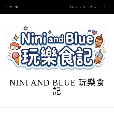
Skip
MENU
to
content
NINI AND BLUE 玩樂食
記