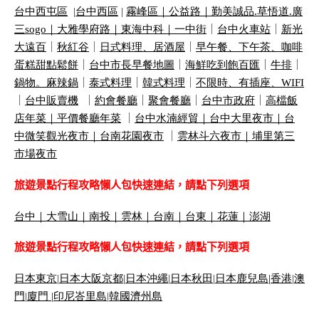
台中西屯區
|
台中西區
|
霧峰區｜
公益路｜
勤美誠品
.
草悟道
.
廣
三
sogo
｜
大雅學府路｜
東海中科｜
一中街
｜
台中火車站
｜
新光
大遠百
｜
秋紅谷
｜
日式料理、居酒屋
｜
早午餐、下午茶、咖啡
蛋糕甜點鬆餅
｜
台中市長早餐地圖
｜
海鮮吃到飽百匯
｜
牛排
｜
鍋物。麻辣鍋
｜
泰式料理
｜
韓式料理
｜
不限時、有插座、
WIFI
｜
台中販賣機
｜
約會餐廳
｜
聚會餐廳
｜
台中市政府
｜
高檔飯
店年菜｜
平價餐廳年菜
｜
台中水湳經貿｜
台中大里夜市｜
台
中微笑觀光夜市｜
台南花園夜市
｜
雲林斗六夜市｜
埔里第三
市場夜市
旅遊景點行程攻略懶人包快速連結，請點下列選項
台中
｜
大雪山
｜
南投
｜
雲林
｜
台南
｜
台東
｜
花蓮
｜
澎湖
旅遊景點行程攻略懶人包快速連結，請點下列選項
日本東京
|
日本大阪京都
|
日本沖繩
|
日本秋田
|
日本鹿兒島|
香港
|
澳
門
|
廈門 |
印尼峇里島
|
韓國濟州島