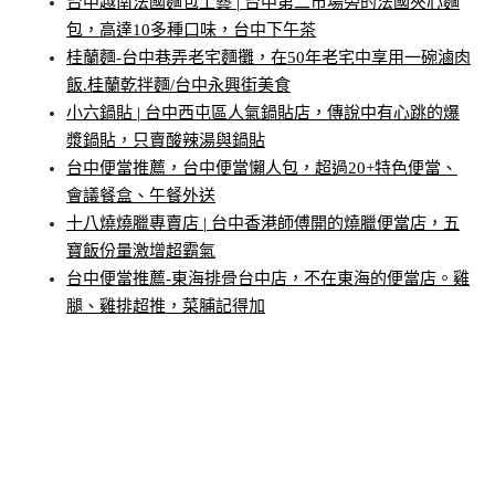
台中越南法國麵包工藝 | 台中第二市場旁的法國夾心麵
包，高達10多種口味，台中下午茶
桂蘭麵-台中巷弄老宅麵攤，在50年老宅中享用一碗滷肉
飯.桂蘭乾拌麵/台中永興街美食
小六鍋貼 | 台中西屯區人氣鍋貼店，傳說中有心跳的爆
漿鍋貼，只賣酸辣湯與鍋貼
台中便當推薦，台中便當懶人包，超過20+特色便當、
會議餐盒、午餐外送
十八燒燒臘專賣店 | 台中香港師傅開的燒臘便當店，五
寶飯份量激增超霸氣
台中便當推薦-東海排骨台中店，不在東海的便當店。雞
腿、雞排超推，菜脯記得加