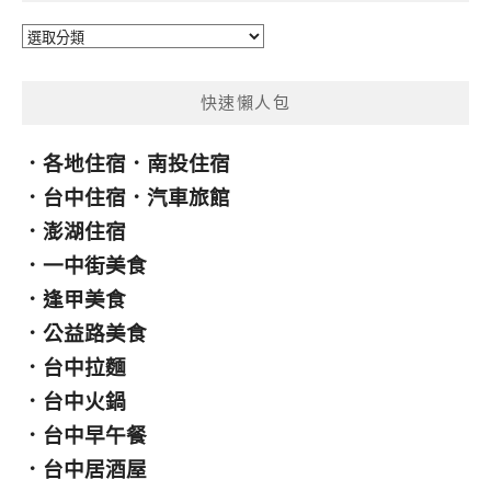
分
類
快速懶人包
．
各地住宿
．
南投住宿
．
台中住宿
．
汽車旅館
．
澎湖住宿
．
一中街美食
．
逢甲美食
．
公益路美食
．
台中拉麵
．
台中火鍋
．
台中早午餐
．
台中居酒屋