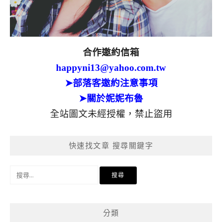
合作邀約信箱
happyni13@yahoo.com.tw
➤部落客邀約注意事項
➤關於妮妮布魯
全站圖文未經授權，禁止盜用
快速找文章 搜尋關鍵字
搜
尋
關
鍵
分類
字: