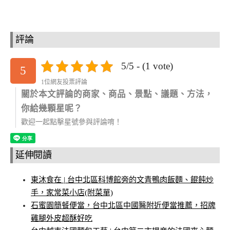
評論
5/5 - (1 vote)
5
1位網友投票評論
關於本文評論的商家、商品、景點、議題、方法，
你給幾顆星呢？
歡迎一起點擊星號參與評論唷！
延伸閱讀
東沐食在 | 台中北區科博館旁的文青鴨肉飯麵、餛飩炒
手，家常菜小店(附菜單)
石蜜園簡餐便當，台中北區中國醫附近便當推薦，招牌
雞腿外皮超酥好吃