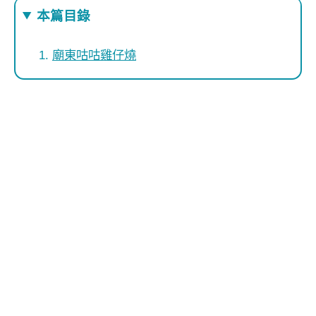
本篇目錄
廟東咕咕雞仔燒