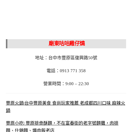
廟東咕咕雞仔燒
地址：台中市豐原區復興路50號
電話：0913 771 358
營業時間：9:00 – 22:30
豐原火鍋|台中豐原美食 食尚玩家推薦 老成都四川口味 麻辣火
鍋
豐原小吃| 豐原排骨酥麵，不在富春街的老字號麵攤，肉排
麵、什錦麵、爌肉飯老店