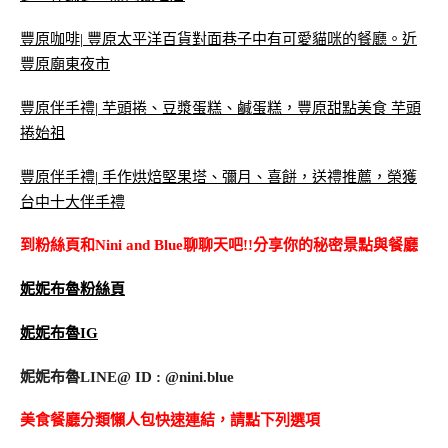
豐原咖啡| 豐原太平洋百貨對面巷子中有可愛貓咪的餐廳。近
豐原廟東夜市
豐原伴手禮| 芋頭捲、豆漿蛋糕、鹹蛋糕，豐原甜點美食 芋頭
捲始祖
豐原伴手禮| 手作烘焙堅果塔、彌月、喜餅，送禮推薦，榮獲
台中十大伴手禮
到粉絲頁和Nini and Blue聊聊天吧!!分享你的秘密景點與餐廳
妮妮布魯粉絲頁
妮妮布魯IG
妮妮布魯LINE@ ID : @nini.blue
美食餐廳分類懶人包快速連結，請點下列選項