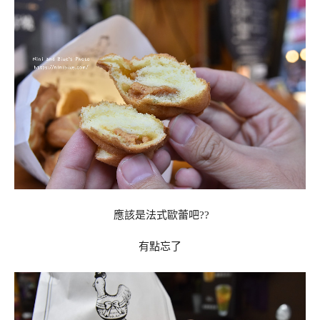
應該是法式歐蕾吧??
有點忘了