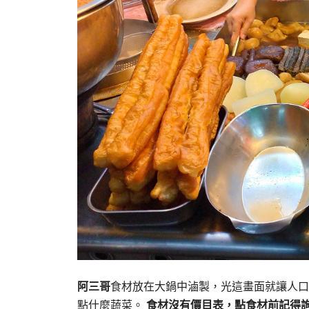
阿三哥
食材放在大鍋中滷製，光這畫面就讓人口
點什麼蔬菜。
食材沒有價目表，點食材前記得