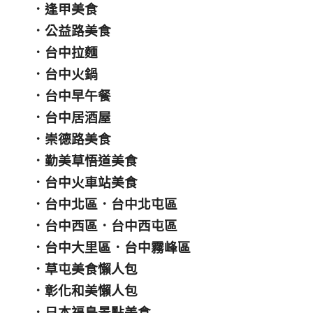
．
逢甲美食
．
公益路美食
．
台中拉麵
．
台中火鍋
．
台中早午餐
．
台中居酒屋
．
崇德路美食
．
勤美草悟道美食
．
台中火車站美食
．
台中北區
．
台中北屯區
．
台中西區
．
台中西屯區
．
台中大里區
．
台中霧峰區
．
草屯美食懶人包
．
彰化和美懶人包
．
日本福島景點美食