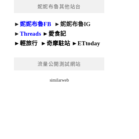
妮妮布魯其他站台
►
妮妮布魯FB
►
妮妮布魯IG
►
Threads
►
愛食記
►
輕旅行
►
奇摩駐站
►
ETtoday
流量公開測試網站
similarweb