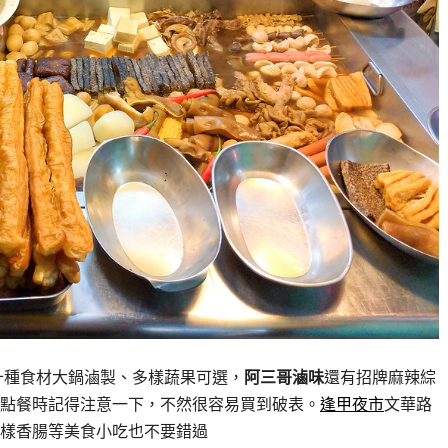
十種食材大鍋滷製、多樣蔬果可選，
阿三哥滷味
還有招牌麻辣綜
點餐時記得注意一下，不然很容易買到破表。
逢甲夜市
文華路
樣香腸等美食小吃也不要錯過