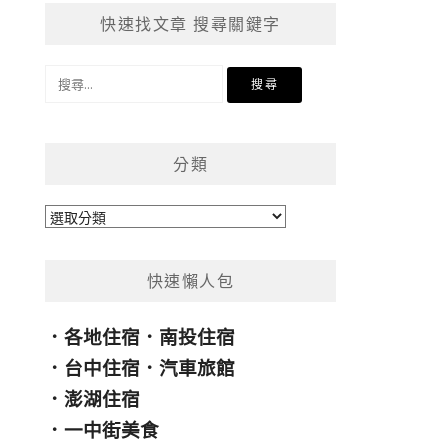
快速找文章 搜尋關鍵字
搜
尋
關
鍵
分類
字:
分
類
快速懶人包
．
各地住宿
．
南投住宿
．
台中住宿
．
汽車旅館
．
澎湖住宿
．
一中街美食