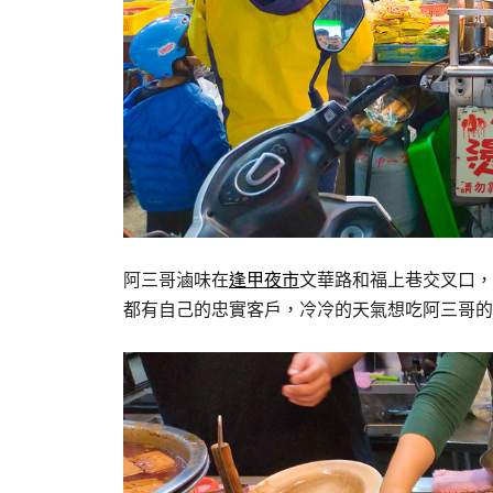
阿三哥滷味在
逢甲夜市
文華路和福上巷交叉口，
都有自己的忠實客戶，冷冷的天氣想吃阿三哥的