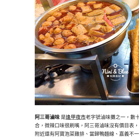
阿三哥滷味
是
逢甲夜市
老字號滷味攤之一，數
合，微辣口味很刷嘴，阿三哥滷味沒有價目表，
附近還有阿寶泡菜雞排、當歸鴨麵線、嘉義不一