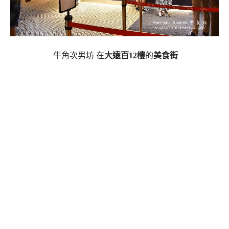
牛角次男坊 在
大遠百12樓
的
美食街