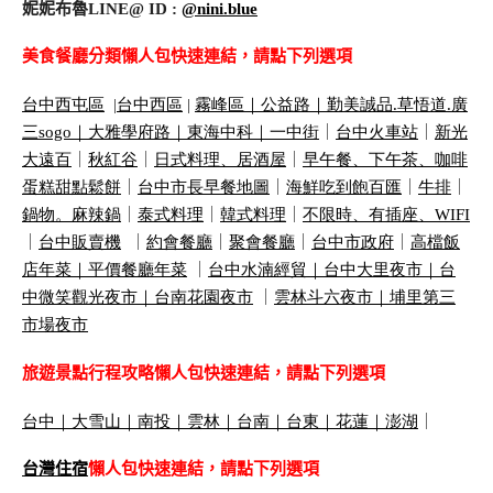
妮妮布魯LINE@ ID :
@nini.blue
美食餐廳分類懶人包快速連結，請點下列選項
台中西屯區
|
台中西區
|
霧峰區｜
公益路｜
勤美誠品
.
草悟道
.
廣
三
sogo
｜
大雅學府路｜
東海中科｜
一中街
｜
台中火車站
｜
新光
大遠百
｜
秋紅谷
｜
日式料理、居酒屋
｜
早午餐、下午茶、咖啡
蛋糕甜點鬆餅
｜
台中市長早餐地圖
｜
海鮮吃到飽百匯
｜
牛排
｜
鍋物。麻辣鍋
｜
泰式料理
｜
韓式料理
｜
不限時、有插座、
WIFI
｜
台中販賣機
｜
約會餐廳
｜
聚會餐廳
｜
台中市政府
｜
高檔飯
店年菜｜
平價餐廳年菜
｜
台中水湳經貿｜
台中大里夜市｜
台
中微笑觀光夜市｜
台南花園夜市
｜
雲林斗六夜市｜
埔里第三
市場夜市
旅遊景點行程攻略懶人包快速連結，請點下列選項
台中
｜
大雪山
｜
南投
｜
雲林
｜
台南
｜
台東
｜
花蓮
｜
澎湖
｜
台灣住宿
懶人包快速連結，請點下列選項