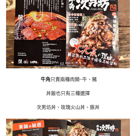
牛角
只賣兩種肉類~牛、豬
丼飯也只有三種選擇
次男坊丼、玫瑰火山丼、豚丼