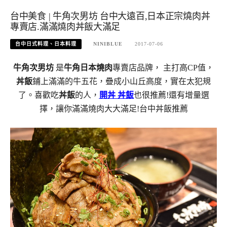
台中美食 | 牛角次男坊 台中大遠百,日本正宗燒肉丼
專賣店.滿滿燒肉丼飯大滿足
台中日式料理、日本料理
NINIBLUE
2017-07-06
牛角次男坊
是
牛角日本燒肉
專賣店品牌， 主打高CP值，
丼飯
鋪上滿滿的牛五花，疊成小山丘高度，實在太犯規
了。喜歡吃
丼飯
的人，
開丼 丼飯
也很推薦!還有增量選
擇，讓你滿滿燒肉大大滿足!台中丼飯推薦