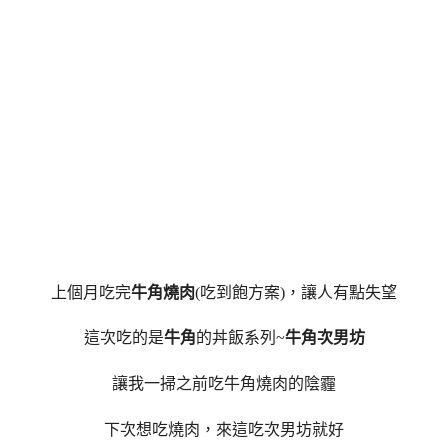
上個月吃完
牛角燒肉
(吃到飽方案)，讓人有點失望
這次吃的是
牛角
的丼飯系列~
牛角次男坊
讓我一掃之前吃牛角燒肉的陰霾
下次想吃燒肉，來這吃次男坊就好