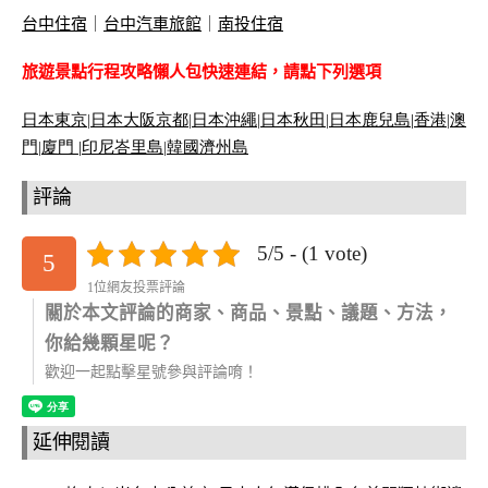
台中住宿
｜
台中汽車旅館
｜
南投住宿
旅遊景點行程攻略懶人包快速連結，請點下列選項
日本東京
|
日本大阪京都
|
日本沖繩
|
日本秋田
|
日本鹿兒島|
香港
|
澳
門
|
廈門 |
印尼峇里島
|
韓國濟州島
評論
5/5 - (1 vote)
5
1位網友投票評論
關於本文評論的商家、商品、景點、議題、方法，
你給幾顆星呢？
歡迎一起點擊星號參與評論唷！
延伸閱讀