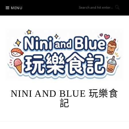
Skip
MENU
to
content
NINI AND BLUE 玩樂食
記