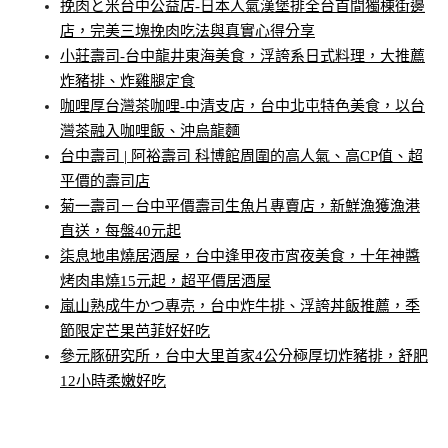
挽肉と米台中公益店-日本人氣漢堡排全台首間獨棟街邊
店，完美三塊挽肉吃法與真實心得分享
小莊壽司-台中龍井東海美食，浮誇系日式料理，大推薦
炸豬排、炸雞腿定食
咖哩厚台灣茶咖哩-中清支店，台中北屯特色美食，以台
灣茶融入咖哩飯、沖烏龍麵
台中壽司 | 阿裕壽司 科博館周圍的高人氣、高CP值、超
平價的壽司店
菊一壽司－台中平價壽司生魚片專賣店，新鮮漁獲漁港
直送，每盤40元起
柒息地串燒居酒屋，台中逢甲夜市宵夜美食，十年神醬
烤肉串燒15元起，超平價居酒屋
嵐山熟成牛かつ專売，台中炸牛排、浮誇丼飯推薦，季
節限定芒果芭菲好好吃
參元豚研究所，台中大里首家4公分極厚切炸豬排，舒肥
12小時柔嫩好吃