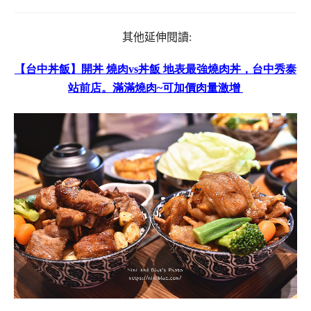
其他延伸閱讀:
【台中丼飯】開丼
燒肉
vs
丼飯
地表最強燒肉丼，台中秀泰
站前店。滿滿燒肉
~
可加價肉量激增