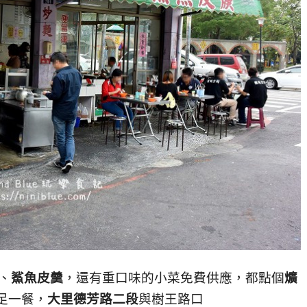
、
鯊魚皮羹
，還有重口味的小菜免費供應，都點個
爌
足一餐，
大里德芳路二段
與樹王路口