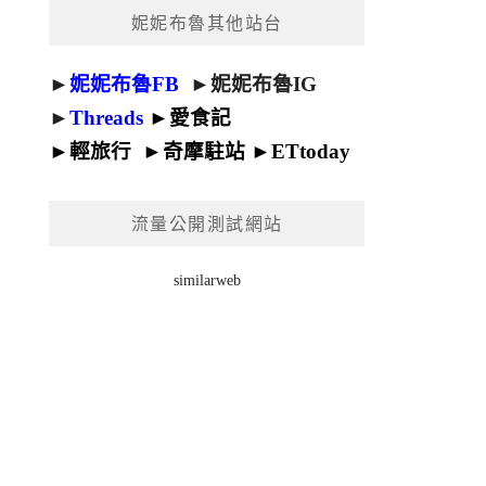
妮妮布魯其他站台
►
妮妮布魯FB
►
妮妮布魯IG
►
Threads
►
愛食記
►
輕旅行
►
奇摩駐站
►
ETtoday
流量公開測試網站
similarweb