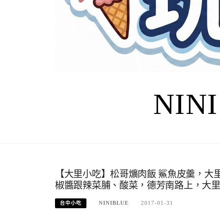
NIN
【大里小吃】松哥爌肉飯 鯊魚皮羹，大
椒醬跟辣菜脯、酸菜，德芳南路上，大
NINIBLUE
2017-01-31
台中小吃