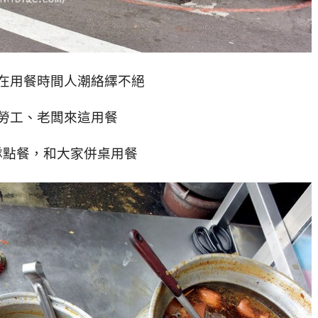
在用餐時間人潮絡繹不絕
勞工、老闆來這用餐
隊點餐，和大家併桌用餐