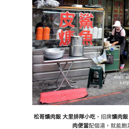
松哥爌肉飯 大里排隊小吃
，招牌
爌肉飯
肉便當
配個湯，就能飽