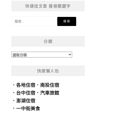
快速找文章 搜尋關鍵字
搜
尋
關
鍵
分類
字:
分
類
快速懶人包
．
各地住宿
．
南投住宿
．
台中住宿
．
汽車旅館
．
澎湖住宿
．
一中街美食