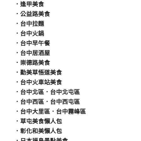
．
逢甲美食
．
公益路美食
．
台中拉麵
．
台中火鍋
．
台中早午餐
．
台中居酒屋
．
崇德路美食
．
勤美草悟道美食
．
台中火車站美食
．
台中北區
．
台中北屯區
．
台中西區
．
台中西屯區
．
台中大里區
．
台中霧峰區
．
草屯美食懶人包
．
彰化和美懶人包
．
日本福島景點美食