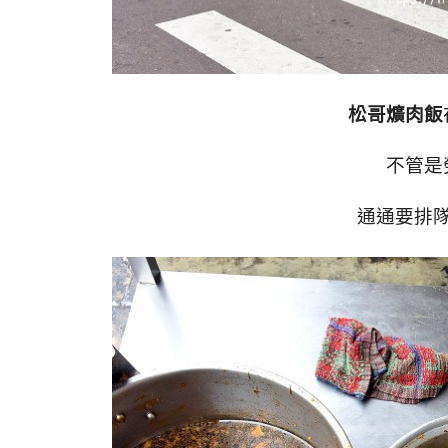
松哥爌肉飯
不管是
通通要排