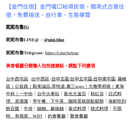
【金門住宿】金門嚨口秘境民宿，閩南式古厝住
宿，免費接送、自行車、生態導覽
妮妮布魯IG
妮妮布魯LINE@ :
@nini.blue
妮妮布魯Telegram:
https://t.me/twtour
美食餐廳分類懶人包快速連結，請點下列選項
台中西屯區
|
台中西區
|
台中北區
|
台中北屯區
|
台中南屯區
|
霧峰
區｜
公益路｜
勤美誠品
.
草悟道
.
廣三
sogo
｜
大雅學府路｜
東海
中科｜
一中街
｜
台中火車站
｜
新光大遠百
｜
秋紅谷
｜
日式料
理、居酒屋
｜
早午餐、下午茶、咖啡蛋糕甜點鬆餅
｜
海鮮吃到
飽百匯
｜
牛排
｜
鍋物。麻辣鍋
｜
泰式料理
｜
韓式料理
｜
不限
時、有插座、
WIFI
｜
約會餐廳
｜
聚會餐廳