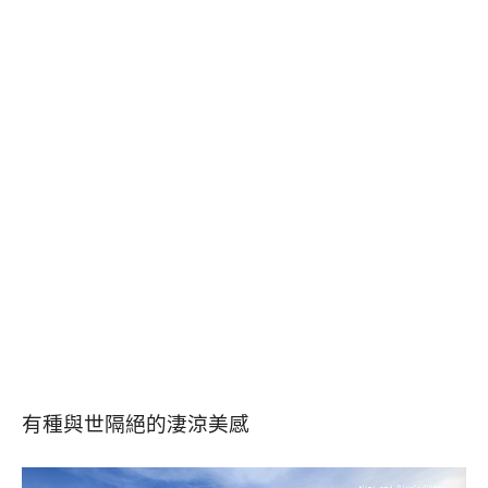
有種與世隔絕的淒涼美感