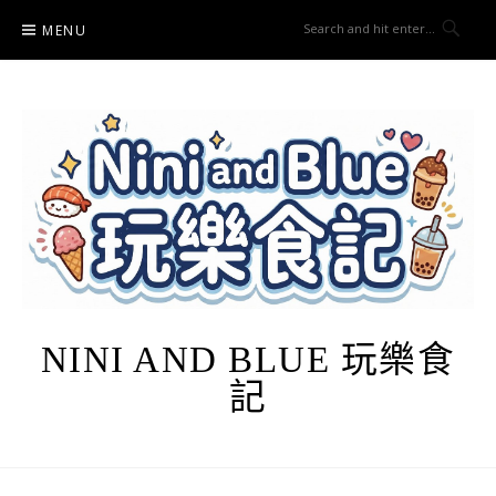
Skip
MENU
to
content
NINI AND BLUE 玩樂食
記