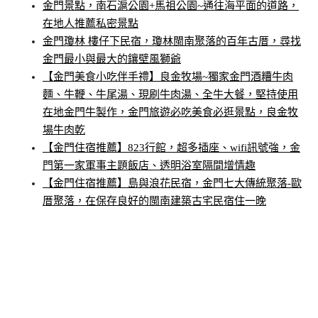
金門景點，南石滬公園+馬祖公園~通往海平面的道路，
在地人推薦私密景點
金門瓊林 樓仔下民宿，瓊林閩南聚落的百年古厝，尋找
金門最小與最大的鑲壁風獅爺
【金門美食小吃伴手禮】良金牧場~獨家金門酒糟牛肉
麵、牛鞭、牛尾湯、現刷牛肉湯、全牛大餐，堅持使用
在地金門牛製作，金門旅遊必吃美食必逛景點，良金牧
場牛肉乾
【金門住宿推薦】823行館，超多插座、wifi訊號強，金
門第一家軍事主題飯店、透明浴室隔間增情趣
【金門住宿推薦】島與浪花民宿，金門七大傳統聚落-歐
厝聚落，在保存良好的閩南建築古宅民宿住一晚