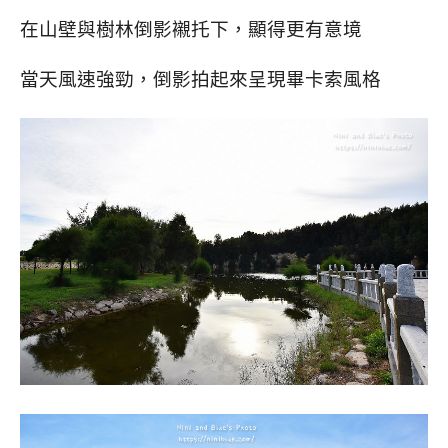
在山壁與樹林倒影襯托下，顯得更有意境
當天風速強勁，倒影拍起來呈現畢卡索風格