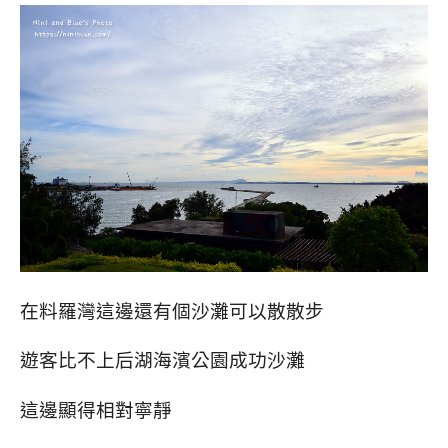
在料羅灣這邊還有個沙灘可以散散步
遊客比不上后湖海濱公園成功沙灘
這邊顯得相對寧靜