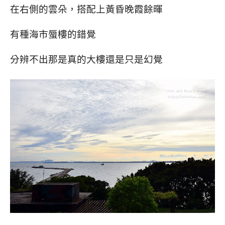
在右側的雲朵，搭配上黃昏晚霞餘暉
有種海市蜃樓的錯覺
分辨不出那是真的大樓還是只是幻覺