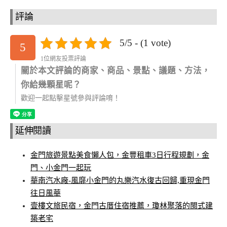
評論
5/5 - (1 vote)
5
1位網友投票評論
關於本文評論的商家、商品、景點、議題、方法，
你給幾顆星呢？
歡迎一起點擊星號參與評論唷！
延伸閱讀
金門旅遊景點美食懶人包，金豐租車3日行程規劃，金
門、小金門一起玩
華南汽水廠-風靡小金門的丸樂汽水復古回歸,重現金門
往日風華
壹樓文旅民宿，金門古厝住宿推薦，瓊林聚落的閩式建
築老宅